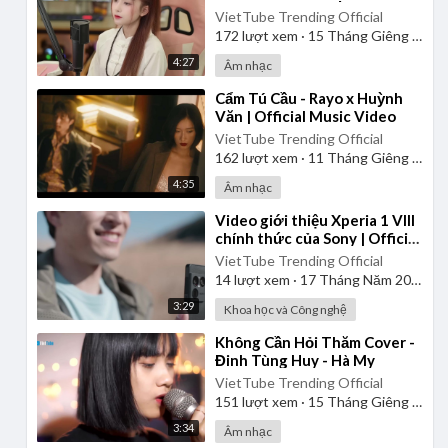
VietTube Trending Official
172
lượt xem
·
15 Tháng Giêng 2025
4:27
Âm nhạc
⁣Cẩm Tú Cầu - Rayo x Huỳnh
Văn | Official Music Video
VietTube Trending Official
162
lượt xem
·
11 Tháng Giêng 2025
4:35
Âm nhạc
⁣Video giới thiệu Xperia 1 VIII
chính thức của Sony | Official
Product Video
VietTube Trending Official
14
lượt xem
·
17 Tháng Năm 2026
3:29
Khoa học và Công nghệ
⁣Không Cần Hỏi Thăm Cover -
Đinh Tùng Huy - Hà My
VietTube Trending Official
151
lượt xem
·
15 Tháng Giêng 2025
3:34
Âm nhạc