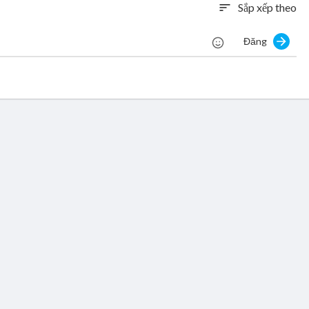
Sắp xếp theo
sort
Đăng