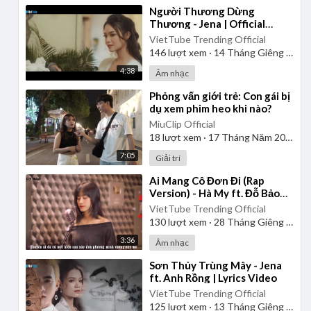
⁣Người Thương Dừng
Thương - Jena | Official
Music Video
VietTube Trending Official
146
lượt xem
·
14 Tháng Giêng 2025
4:38
Âm nhạc
⁣Phỏng vấn giới trẻ: Con gái bị
dụ xem phim heo khi nào?
MiuClip Official
18
lượt xem
·
17 Tháng Năm 2026
7:05
Giải trí
⁣Ai Mang Cô Đơn Đi (Rap
Version) - Hà My ft. Đỗ Bảo
Lâm
VietTube Trending Official
130
lượt xem
·
28 Tháng Giêng 2025
3:36
Âm nhạc
⁣Sơn Thủy Trùng Mây - Jena
ft. Anh Rồng | Lyrics Video
VietTube Trending Official
125
lượt xem
·
13 Tháng Giêng 2025