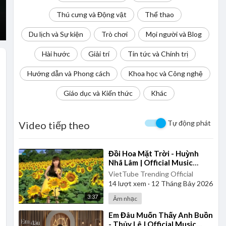
Thú cưng và Động vật
Thể thao
Du lịch và Sự kiện
Trò chơi
Mọi người và Blog
Hài hước
Giải trí
Tin tức và Chính trị
Hướng dẫn và Phong cách
Khoa học và Công nghệ
Giáo dục và Kiến thức
Khác
Tự động phát
Video tiếp theo
⁣Đồi Hoa Mặt Trời - Huỳnh
Nhã Lâm | Official Music
Video
VietTube Trending Official
14
lượt xem
·
12 Tháng Bảy 2026
3:37
Âm nhạc
⁣Em Đâu Muốn Thấy Anh Buồn
- Thủy Lê | Official Music