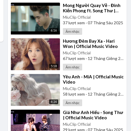
⁣Mong Người Quay Về - Đinh
Kiến Phong ft. Song Thư |
Official Music Video
MiuClip Official
37
lượt xem
·
07 Tháng Sáu 2025
6:16
Âm nhạc
⁣Hương Đêm Bay Xa - Hari
Won | Official Music Video
MiuClip Official
67
lượt xem
·
12 Tháng Giêng 2025
5:18
Âm nhạc
⁣Yêu Anh - MiA | Official Music
Video
MiuClip Official
58
lượt xem
·
12 Tháng Giêng 2025
4:24
Âm nhạc
⁣Giá Như Anh Hiểu - Song Thư
| Official Music Video
MiuClip Official
29
lượt xem
·
07 Tháng Sáu 2025