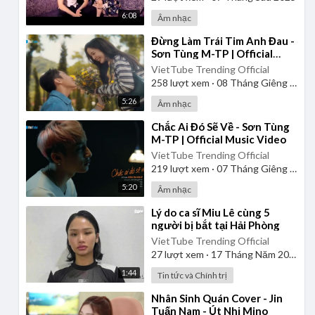
6:08
Âm nhạc
⁣Đừng Làm Trái Tim Anh Đau -
Sơn Tùng M-TP | Official
Music Video
VietTube Trending Official
258
lượt xem
·
08 Tháng Giêng 2025
5:26
Âm nhạc
⁣Chắc Ai Đó Sẽ Về - Sơn Tùng
M-TP | Official Music Video
VietTube Trending Official
219
lượt xem
·
07 Tháng Giêng 2025
5:20
Âm nhạc
⁣Lý do ca sĩ Miu Lê cùng 5
người bị bắt tại Hải Phòng
VietTube Trending Official
27
lượt xem
·
17 Tháng Năm 2026
1:44
Tin tức và Chính trị
⁣Nhân Sinh Quán Cover - Jin
Tuấn Nam - Út Nhị Mino