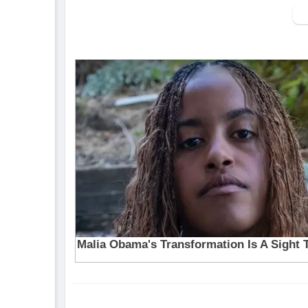
SINGER:CHÂU KHẢI PHONG
COMPOSER:KHÁNH CƯỜNG
RECORDING:NOBORO STUDIO
MIX &MASTER:ĐINH HOÀNG QUỐC
ARRANGER:NGUYỄN NAM MINH THỤY
EXECUTIVE PRODUCER:LÊ CƯƠNG
PROJECT MANAGER:PHANH KÍT
SOCIAL MEDIA MANAGER:PHẠM BẢO
SINGER MANAGER:NGHĨA ACV
PRODUCTION HOUSE:LỮ BÌNH ENTER
LINE PRODUCTION:TRƯƠNG NGHI
MAKEUP:CHERRY ĐÀO
CAMERA:ĐÌNH TÂM
AD1: LAC KHOI
AD2:DŨ DŨ
LOCATION:CHUNSTUDIO
LIGHTING:TRUNG LIGHTING TEAM
DESIGNER:TTEE