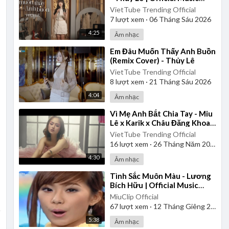
Video
VietTube Trending Official
7
lượt xem
·
06 Tháng Sáu 2026
4:25
Âm nhạc
⁣Em Đâu Muốn Thấy Anh Buồn
(Remix Cover) - Thủy Lê
VietTube Trending Official
8
lượt xem
·
21 Tháng Sáu 2026
4:04
Âm nhạc
⁣Vì Mẹ Anh Bắt Chia Tay - Miu
Lê x Karik x Châu Đăng Khoa |
Official Music Video
VietTube Trending Official
16
lượt xem
·
26 Tháng Năm 2026
4:30
Âm nhạc
⁣Tình Sắc Muôn Màu - Lương
Bích Hữu | Official Music
Video
MiuClip Official
67
lượt xem
·
12 Tháng Giêng 2025
5:38
Âm nhạc