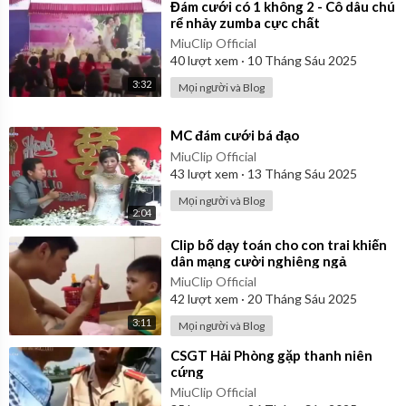
⁣Đám cưới có 1 không 2 - Cô dâu chú
rể nhảy zumba cực chất
MiuClip Official
40
lượt xem
·
10 Tháng Sáu 2025
3:32
Mọi người và Blog
⁣MC đám cưới bá đạo
MiuClip Official
43
lượt xem
·
13 Tháng Sáu 2025
Mọi người và Blog
2:04
⁣Clip bố dạy toán cho con trai khiến
dân mạng cười nghiêng ngả
MiuClip Official
42
lượt xem
·
20 Tháng Sáu 2025
3:11
Mọi người và Blog
⁣CSGT Hải Phòng gặp thanh niên
cứng
MiuClip Official