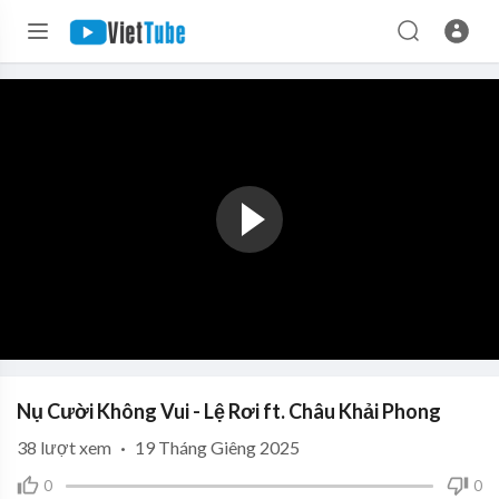
Nụ Cười Không Vui - Lệ Rơi ft. Châu Khải Phong
38
lượt xem
·
19 Tháng Giêng 2025
0
0