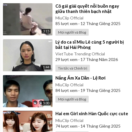
⁣Cô gái giải quyết nỗi buồn ngay
giữa thanh thiên bạch nhật
MiuClip Official
85
lượt xem
·
12 Tháng Giêng 2025
3:15
Mọi người và Blog
⁣Lý do ca sĩ Miu Lê cùng 5 người bị
bắt tại Hải Phòng
VietTube Trending Official
29
lượt xem
·
17 Tháng Năm 2026
1:44
Tin tức và Chính trị
⁣Nắng Ấm Xa Dần - Lệ Rơi
MiuClip Official
84
lượt xem
·
19 Tháng Giêng 2025
Mọi người và Blog
5:00
⁣Hai em Girl xinh Hàn Quốc cực cute
MiuClip Official
74
lượt xem
·
14 Tháng Giêng 2025