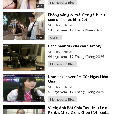
Mọi người và Blog
3:15
⁣Phỏng vấn giới trẻ: Con gái bị dụ
xem phim heo khi nào?
MiuClip Official
18
lượt xem
·
17 Tháng Năm 2026
7:05
Giải trí
⁣Cách hành xử của cảnh sát Mỹ
MiuClip Official
66
lượt xem
·
12 Tháng Giêng 2025
Mọi người và Blog
8:11
⁣Như Hexi cover Em Của Ngày Hôm
Qua
MiuClip Official
61
lượt xem
·
12 Tháng Giêng 2025
4:34
Mọi người và Blog
⁣Vì Mẹ Anh Bắt Chia Tay - Miu Lê x
Karik x Châu Đăng Khoa | Official