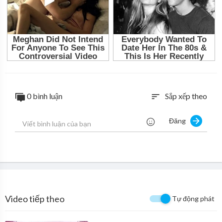
0 bình luận
Sắp xếp theo
sort
Đăng
Video tiếp theo
Tự động phát