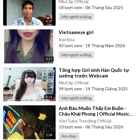
MiuClip Official
18
lượt xem
·
06 Tháng Sáu 2025
Mọi người và Blog
4:57
⁣Vietnamese girl
KenSisa
43
lượt xem
·
18 Tháng Năm 2026
Mọi người và Blog
0:15
⁣Tổng hợp Girl xinh Hàn Quốc tự
sướng trước Webcam
MiuClip Official
94
lượt xem
·
14 Tháng Giêng 2025
8:16
Mọi người và Blog
⁣Anh Đâu Muốn Thấy Em Buồn -
Châu Khải Phong | Official Music
Video
VietTube Trending Official
10
lượt xem
·
06 Tháng Sáu 2026
5:04
Âm nhạc