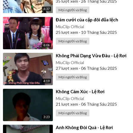
35
lượt xem
·
26 Tháng Sáu 2025
6:37
Mọi người và Blog
⁣Đám cưới của cặp đôi đũa lệch
MiuClip Official
25
lượt xem
·
10 Tháng Sáu 2025
Mọi người và Blog
6:06
⁣Không Phải Dạng Vừa Đâu - Lệ Rơi
MiuClip Official
27
lượt xem
·
06 Tháng Sáu 2025
Mọi người và Blog
4:19
⁣Không Cảm Xúc - Lệ Rơi
MiuClip Official
21
lượt xem
·
06 Tháng Sáu 2025
Mọi người và Blog
3:23
⁣Anh Không Đòi Quà - Lệ Rơi