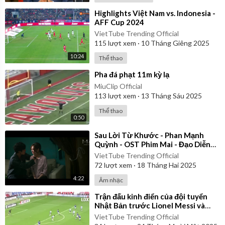
⁣Highlights Việt Nam vs. Indonesia -
AFF Cup 2024
VietTube Trending Official
115
lượt xem
·
10 Tháng Giêng 2025
10:24
Thể thao
⁣Pha đá phạt 11m kỳ lạ
MiuClip Official
113
lượt xem
·
13 Tháng Sáu 2025
Thể thao
0:50
⁣Sau Lời Từ Khước - Phan Mạnh
Quỳnh - OST Phim Mai - Đạo Diễn
Trấn Thành | Official Music Video
VietTube Trending Official
72
lượt xem
·
18 Tháng Hai 2025
4:22
Âm nhạc
⁣Trận đấu kinh điển của đội tuyển
Nhật Bản trước Lionel Messi và
Argentina - Nhật Bản 4-0
VietTube Trending Official
Argentina