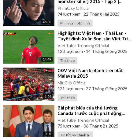
monster killer) 2015 - Tập 2 |
Thuyết Minh
PhimOxy Official
94
lượt xem
·
22 Tháng Hai 2025
46:38
Phim và Hoạt hình
⁣Highlights: Việt Nam - Thái Lan -
Tuyệt đỉnh Xuân Son, sân Việt Trì
vỡ òa
VietTube Trending Official
128
lượt xem
·
14 Tháng Giêng 2025
14:49
Thể thao
⁣CĐV Việt Nam bị đánh trên đất
Malaysia 2015
MiuClip Official
121
lượt xem
·
27 Tháng Giêng 2025
1:29
Thể thao
⁣Bài phát biểu của thủ tướng
Canada trước cuộc phát động
chiến tranh thương mại vô cớ của
VietTube Trending Official
Mỹ
75
lượt xem
·
06 Tháng Ba 2025
3:01
Tin tức và Chính trị