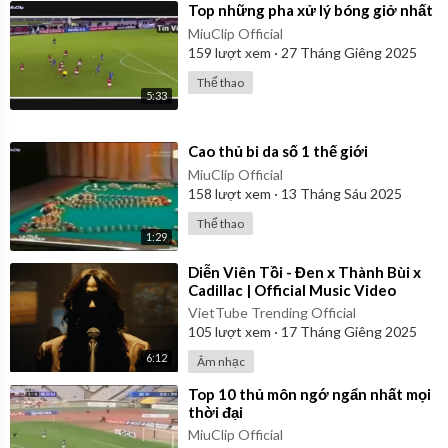
⁣Top những pha xử lý bóng giở nhất
MiuClip Official
159
lượt xem
·
27 Tháng Giêng 2025
Thể thao
5:33
⁣Cao thủ bi da số 1 thế giới
MiuClip Official
158
lượt xem
·
13 Tháng Sáu 2025
Thể thao
1:29
⁣Diễn Viên Tồi - Đen x Thành Bùi x
Cadillac | Official Music Video
VietTube Trending Official
105
lượt xem
·
17 Tháng Giêng 2025
6:12
Âm nhạc
⁣Top 10 thủ môn ngớ ngẩn nhất mọi
thời đại
MiuClip Official