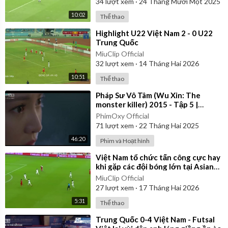
34
lượt xem
·
24 Tháng Mười Một 2025
10:02
Thể thao
⁣Highlight U22 Việt Nam 2 - 0 U22
Trung Quốc
MiuClip Official
32
lượt xem
·
14 Tháng Hai 2026
10:51
Thể thao
⁣Pháp Sư Vô Tâm (Wu Xin: The
monster killer) 2015 - Tập 5 |
Thuyết Minh
PhimOxy Official
71
lượt xem
·
22 Tháng Hai 2025
46:20
Phim và Hoạt hình
⁣Việt Nam tổ chức tấn công cực hay
khi gặp các đội bóng lớn tại Asian
Cup 2019
MiuClip Official
27
lượt xem
·
17 Tháng Hai 2026
5:31
Thể thao
⁣Trung Quốc 0-4 Việt Nam - Futsal