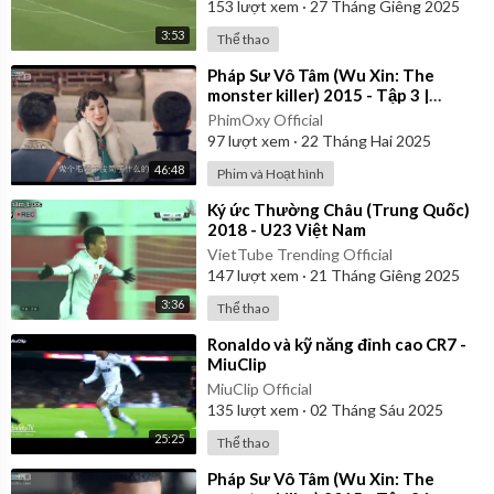
153
lượt xem
·
27 Tháng Giêng 2025
3:53
Thể thao
⁣Pháp Sư Vô Tâm (Wu Xin: The
monster killer) 2015 - Tập 3 |
Thuyết Minh
PhimOxy Official
97
lượt xem
·
22 Tháng Hai 2025
46:48
Phim và Hoạt hình
⁣Ký ức Thường Châu (Trung Quốc)
2018 - U23 Việt Nam
VietTube Trending Official
147
lượt xem
·
21 Tháng Giêng 2025
3:36
Thể thao
⁣Ronaldo và kỹ năng đỉnh cao CR7 -
MiuClip
MiuClip Official
135
lượt xem
·
02 Tháng Sáu 2025
25:25
Thể thao
⁣Pháp Sư Vô Tâm (Wu Xin: The