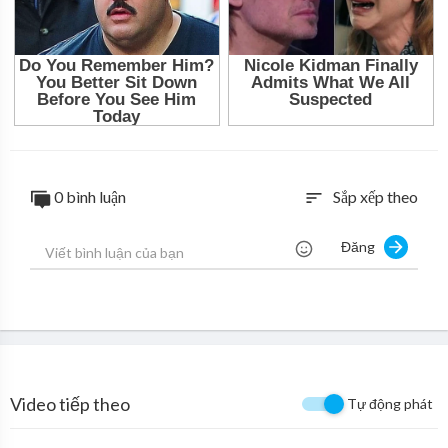
0 bình luận
Sắp xếp theo
sort
Đăng
Video tiếp theo
Tự động phát