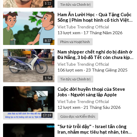
1:22
Tin tức và Chính trị
⁣Ham Ăn Lười Học - Quà Tặng Cuộc
Sống | Phim hoạt hình cổ tích Việt
Nam
VietTube Trending Official
13
lượt xem
·
17 Tháng Năm 2026
8:37
Phim và Hoạt hình
⁣Nam shipper chết nghi do bị đánh ở
Đà Nẵng, 3 bộ đồ Tết còn chưa kịp
mặc
VietTube Trending Official
106
lượt xem
·
23 Tháng Giêng 2025
1:56
Tin tức và Chính trị
⁣Cuộc đời huyền thoại của Steve
Jobs - Người sáng lập Apple
VietTube Trending Official
12
lượt xem
·
21 Tháng Sáu 2026
17:19
Giáo dục và Kiến thức
⁣"Sư tử trỗi dậy" - Israel tấn công
Iran, nhắm mục tiêu hạt nhân, tên