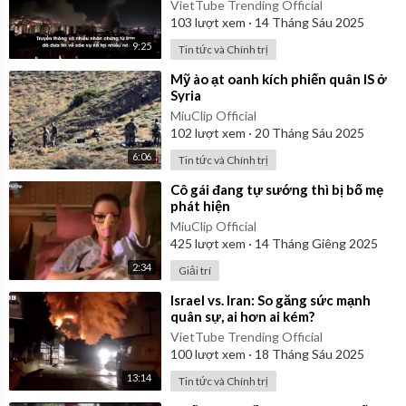
lửa, chỉ huy
VietTube Trending Official
103
lượt xem
·
14 Tháng Sáu 2025
9:25
Tin tức và Chính trị
⁣Mỹ ào ạt oanh kích phiến quân IS ở
Syria
MiuClip Official
102
lượt xem
·
20 Tháng Sáu 2025
6:06
Tin tức và Chính trị
⁣Cô gái đang tự sướng thì bị bố mẹ
phát hiện
MiuClip Official
425
lượt xem
·
14 Tháng Giêng 2025
2:34
Giải trí
⁣Israel vs. Iran: So găng sức mạnh
quân sự, ai hơn ai kém?
VietTube Trending Official
100
lượt xem
·
18 Tháng Sáu 2025
13:14
Tin tức và Chính trị