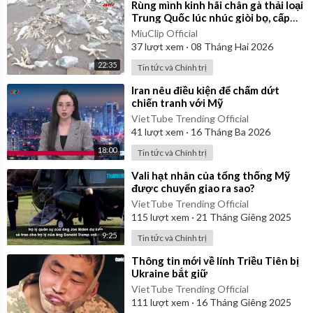
⁣Rùng mình kinh hãi chân gà thải loại
Trung Quốc lúc nhúc giòi bọ, cấp
đông 20 năm
MiuClip Official
37
lượt xem
·
08 Tháng Hai 2026
22:35
Tin tức và Chính trị
⁣Iran nêu điều kiện để chấm dứt
chiến tranh với Mỹ
VietTube Trending Official
41
lượt xem
·
16 Tháng Ba 2026
18:00
Tin tức và Chính trị
⁣Vali hạt nhân của tổng thống Mỹ
được chuyển giao ra sao?
VietTube Trending Official
115
lượt xem
·
21 Tháng Giêng 2025
9:25
Tin tức và Chính trị
⁣Thông tin mới về lính Triều Tiên bị
Ukraine bắt giữ
VietTube Trending Official
111
lượt xem
·
16 Tháng Giêng 2025