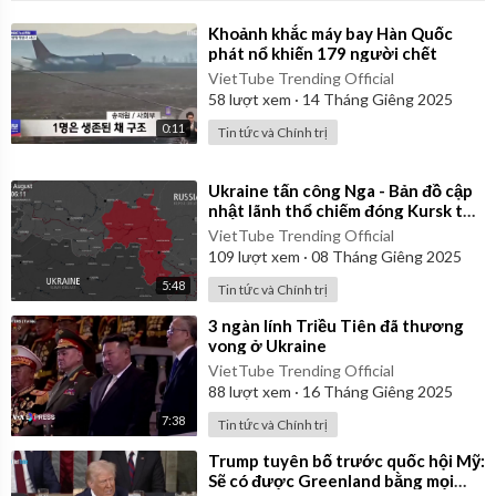
⁣Khoảnh khắc máy bay Hàn Quốc
phát nổ khiến 179 người chết
VietTube Trending Official
58
lượt xem
·
14 Tháng Giêng 2025
0:11
Tin tức và Chính trị
⁣Ukraine tấn công Nga - Bản đồ cập
nhật lãnh thổ chiếm đóng Kursk từ
ngày 06/08/2024 đến 06/01/2025
VietTube Trending Official
109
lượt xem
·
08 Tháng Giêng 2025
5:48
Tin tức và Chính trị
⁣3 ngàn lính Triều Tiên đã thương
vong ở Ukraine
VietTube Trending Official
88
lượt xem
·
16 Tháng Giêng 2025
7:38
Tin tức và Chính trị
⁣Trump tuyên bố trước quốc hội Mỹ:
Sẽ có được Greenland bằng mọi