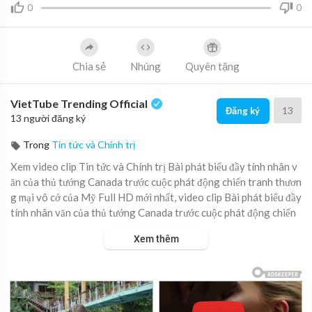
0
0
Chia sẻ
Nhúng
Quyên tặng
VietTube Trending Official
13
Đăng ký
13 người đăng ký
Trong
Tin tức và Chính trị
Xem video clip Tin tức và Chính trị Bài phát biểu đầy tính nhân v
ăn của thủ tướng Canada trước cuộc phát động chiến tranh thươn
g mại vô cớ của Mỹ Full HD mới nhất, video clip Bài phát biểu đầy
tính nhân văn của thủ tướng Canada trước cuộc phát động chiến
tranh thương mại vô cớ của Mỹ trực tuyến hot nhất, video clip Bà
Xem thêm
i phát biểu đầy tính nhân văn của thủ tướng Canada trước cuộc p
hát động chiến tranh thương mại vô cớ của Mỹ online hay nhất.