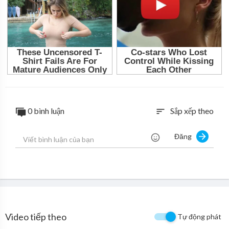
0 bình luận
Sắp xếp theo
sort
Đăng
Video tiếp theo
Tự động phát