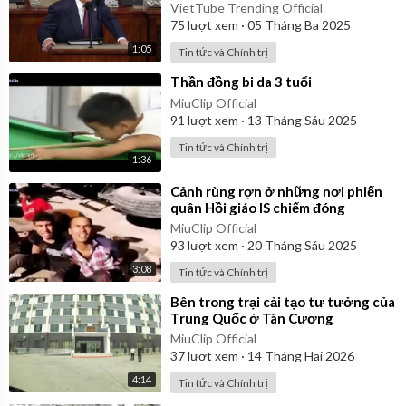
cách!
VietTube Trending Official
75
lượt xem
·
05 Tháng Ba 2025
1:05
Tin tức và Chính trị
⁣Thần đồng bi da 3 tuổi
MiuClip Official
91
lượt xem
·
13 Tháng Sáu 2025
Tin tức và Chính trị
1:36
⁣Cảnh rùng rợn ở những nơi phiến
quân Hồi giáo IS chiếm đóng
MiuClip Official
93
lượt xem
·
20 Tháng Sáu 2025
3:08
Tin tức và Chính trị
⁣Bên trong trại cải tạo tư tưởng của
Trung Quốc ở Tân Cương
MiuClip Official
37
lượt xem
·
14 Tháng Hai 2026
4:14
Tin tức và Chính trị