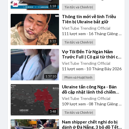
1:18
Tin tức và Chính trị
⁣Thông tin mới về lính Triều
Tiên bị Ukraine bắt giữ
VietTube Trending Official
111
lượt xem
·
16 Tháng Giêng 2025
1:22
Tin tức và Chính trị
⁣Vợ Tôi Đến Từ Ngàn Năm
Trước Full | Cô gái từ thời cổ
đại xuyên đến thời hiện đại |
VietTube Trending Official
Review Phim
11
lượt xem
·
10 Tháng Bảy 2026
1:57:10
Phim và Hoạt hình
⁣Ukraine tấn công Nga - Bản
đồ cập nhật lãnh thổ chiếm
đóng Kursk từ ngày
VietTube Trending Official
06/08/2024 đến 06/01/2025
109
lượt xem
·
08 Tháng Giêng 2025
5:48
Tin tức và Chính trị
⁣Nam shipper chết nghi do bị
đánh ở Đà Nẵng, 3 bộ đồ Tết