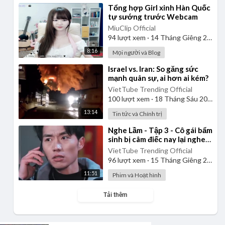
⁣Tổng hợp Girl xinh Hàn Quốc
tự sướng trước Webcam
MiuClip Official
94
lượt xem
·
14 Tháng Giêng 2025
8:16
Mọi người và Blog
⁣Israel vs. Iran: So găng sức
mạnh quân sự, ai hơn ai kém?
VietTube Trending Official
100
lượt xem
·
18 Tháng Sáu 2025
13:14
Tin tức và Chính trị
⁣Nghe Lầm - Tập 3 - Cô gái bẩm
sinh bị câm điếc nay lại nghe
được, vừa hay biết được bí
VietTube Trending Official
mật động trời
96
lượt xem
·
15 Tháng Giêng 2025
11:51
Phim và Hoạt hình
Tải thêm