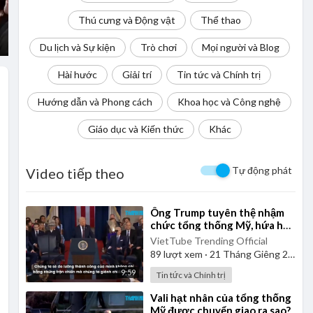
Thú cưng và Động vật
Thể thao
Du lịch và Sự kiện
Trò chơi
Mọi người và Blog
Hài hước
Giải trí
Tin tức và Chính trị
Hướng dẫn và Phong cách
Khoa học và Công nghệ
Giáo dục và Kiến thức
Khác
Tự động phát
Video tiếp theo
⁣Ông Trump tuyên thệ nhậm
chức tổng thống Mỹ, hứa hẹn
thời đại "hoàng kim"
VietTube Trending Official
89
lượt xem
·
21 Tháng Giêng 2025
9:59
Tin tức và Chính trị
⁣Vali hạt nhân của tổng thống
Mỹ được chuyển giao ra sao?