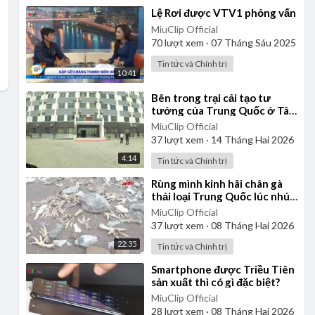
⁣Lệ Rơi được VTV1 phỏng vấn
MiuClip Official
70
lượt xem
·
07 Tháng Sáu 2025
Tin tức và Chính trị
10:41
⁣Bên trong trại cải tạo tư
tưởng của Trung Quốc ở Tân
Cương
MiuClip Official
37
lượt xem
·
14 Tháng Hai 2026
4:14
Tin tức và Chính trị
⁣Rùng mình kinh hãi chân gà
thải loại Trung Quốc lúc nhúc
giòi bọ, cấp đông 20 năm
MiuClip Official
37
lượt xem
·
08 Tháng Hai 2026
22:35
Tin tức và Chính trị
⁣Smartphone được Triều Tiên
sản xuất thì có gì đặc biệt?
MiuClip Official
28
lượt xem
·
08 Tháng Hai 2026