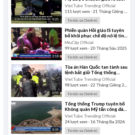
VietTube Trending Official
115
lượt xem
·
21 Tháng Giêng 2025
9:25
Tin tức và Chính trị
⁣Phiến quân Hồi giáo IS tuyên
bố khôi phục chế độ nô lệ tình
dục
MiuClip Official
99
lượt xem
·
20 Tháng Sáu 2025
2:18
Tin tức và Chính trị
⁣Tòa án Hàn Quốc tan tành sau
lệnh bắt giữ Tổng thống
Yoon
VietTube Trending Official
98
lượt xem
·
22 Tháng Giêng 2025
0:55
Tin tức và Chính trị
⁣Tổng thống Trump tuyên bố
Không quân Mỹ tấn công đảo
Kharg của Iran
VietTube Trending Official
24
lượt xem
·
16 Tháng Ba 2026
8:09
Tin tức và Chính trị