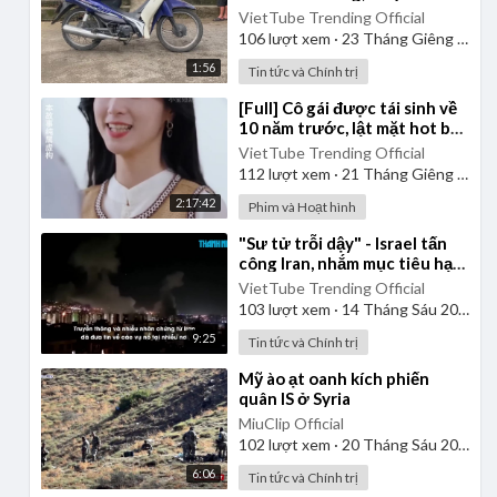
còn chưa kịp mặc
VietTube Trending Official
106
lượt xem
·
23 Tháng Giêng 2025
1:56
Tin tức và Chính trị
⁣[Full] Cô gái được tái sinh về
10 năm trước, lật mặt hot boy
của trường là kẻ mưu mô độc
VietTube Trending Official
ác
112
lượt xem
·
21 Tháng Giêng 2025
2:17:42
Phim và Hoạt hình
⁣"Sư tử trỗi dậy" - Israel tấn
công Iran, nhắm mục tiêu hạt
nhân, tên lửa, chỉ huy
VietTube Trending Official
103
lượt xem
·
14 Tháng Sáu 2025
9:25
Tin tức và Chính trị
⁣Mỹ ào ạt oanh kích phiến
quân IS ở Syria
MiuClip Official
102
lượt xem
·
20 Tháng Sáu 2025
6:06
Tin tức và Chính trị