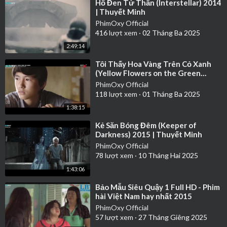
⁣Hố Đen Tử Thần (Interstellar) 2014
Phát hành
2014
| Thuyết Minh
Quốc gia
Vietnam
PhimOxy Official
Chất lượng
HDRip
416
lượt xem
·
02 Tháng Ba 2025
Thể loại
Kinh dị
2:49:14
⁣Tôi Thấy Hoa Vàng Trên Cỏ Xanh
(Yellow Flowers on the Green
Grass) 2015 Full - Phim Việt Nam
PhimOxy Official
hay nhấ
118
lượt xem
·
01 Tháng Ba 2025
1:38:15
⁣Kẻ Săn Bóng Đêm (Keeper of
Darkness) 2015 | Thuyết Minh
PhimOxy Official
78
lượt xem
·
10 Tháng Hai 2025
1:43:06
⁣Bảo Mẫu Siêu Quậy 1 Full HD - Phim
hài Việt Nam hay nhất 2015
PhimOxy Official
57
lượt xem
·
27 Tháng Giêng 2025