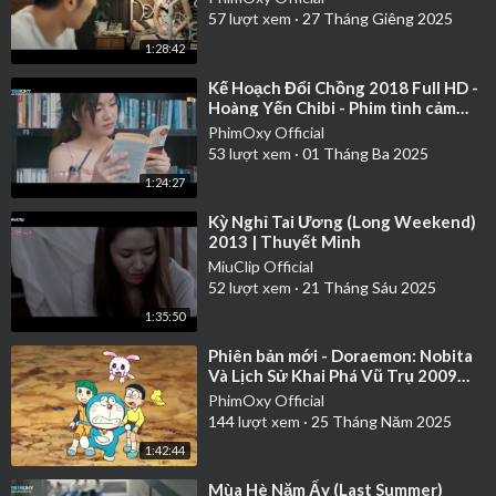
57
lượt xem
·
27 Tháng Giêng 2025
1:28:42
⁣Kế Hoạch Đổi Chồng 2018 Full HD -
Hoàng Yến Chibi - Phim tình cảm
Việt Nam hay nhất 2018
PhimOxy Official
53
lượt xem
·
01 Tháng Ba 2025
1:24:27
⁣Kỳ Nghỉ Tai Ương (Long Weekend)
2013 | Thuyết Minh
MiuClip Official
52
lượt xem
·
21 Tháng Sáu 2025
1:35:50
⁣Phiên bản mới - Doraemon: Nobita
Và Lịch Sử Khai Phá Vũ Trụ 2009
Full HD | Lồng Tiếng
PhimOxy Official
144
lượt xem
·
25 Tháng Năm 2025
1:42:44
⁣Mùa Hè Năm Ấy (Last Summer)