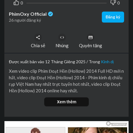
0
0
PhimOxy Official
Đăng ký
26 người đăng ký
Chia sẻ
Nhúng
Quyên tặng
Được xuất bản vào 12 Tháng Giêng 2025 / Trong
Kinh dị
Xem video clip Phim Đoạt Hồn (Hollow) 2014 Full HD mới n
hất, video clip Đoạt Hồn (Hollow) 2014 - Phim kinh dị chiếu
rạp Việt Nam hay nhất trực tuyến hot nhất, video clip Đoạt
Hồn (Hollow) 2014 online hay nhất.
Xem thêm
Chuyện xảy ra tại Châu Đốc, miền Nam Việt Nam, khoảng 27
tháng 7 âm lịch, một cô gái tên Tuyết (Nhung Kate) với cơ th
ể đẫm máu vì đã bị sát hại, cô ta điên cuồng, tay nắm chặt mộ
t tượng đền thờ, nhảy từ một cây cầu xuống sông Hậu. Cùng
ngày, Chi (Nguyễn Hồng Ân), 18 tuổi, tính tình hơi nổi loạn, t