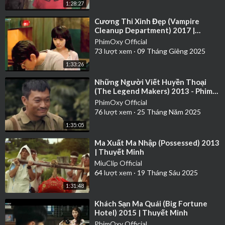
1:28:27
⁣Cương Thi Xinh Đẹp (Vampire
Cleanup Department) 2017 |
Thuyết Minh
PhimOxy Official
73
lượt xem
·
09 Tháng Giêng 2025
1:33:26
⁣Những Người Viết Huyền Thoại
(The Legend Makers) 2013 - Phim
chiến tranh Việt Nam hay nhất
PhimOxy Official
76
lượt xem
·
25 Tháng Năm 2025
1:35:05
⁣Ma Xuất Ma Nhập (Possessed) 2013
| Thuyết Minh
MiuClip Official
64
lượt xem
·
19 Tháng Sáu 2025
1:31:48
⁣Khách Sạn Ma Quái (Big Fortune
Hotel) 2015 | Thuyết Minh
PhimOxy Official