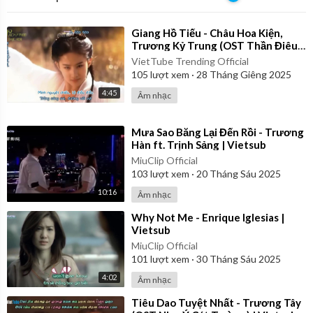
⁣Giang Hồ Tiếu - Châu Hoa Kiện,
Trương Kỷ Trung (OST Thần Điêu
Đại Hiệp 2006) | Vietsub
VietTube Trending Official
105
lượt xem
·
28 Tháng Giêng 2025
4:45
Âm nhạc
⁣Mưa Sao Băng Lại Đến Rồi - Trương
Hàn ft. Trịnh Sảng | Vietsub
MiuClip Official
103
lượt xem
·
20 Tháng Sáu 2025
10:16
Âm nhạc
⁣Why Not Me - Enrique Iglesias |
Vietsub
MiuClip Official
101
lượt xem
·
30 Tháng Sáu 2025
4:02
Âm nhạc
⁣Tiêu Dao Tuyệt Nhất - Trương Tây