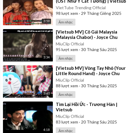
(OST Như Ý Cát Tường) | Vietsub
VietTube Trending Official
98
lượt xem
·
29 Tháng Giêng 2025
3:59
Âm nhạc
⁣[Vietsub MV] Cô Gái Malaysia
(Malaysia Chabor) - Joyce Chu
MiuClip Official
95
lượt xem
·
30 Tháng Sáu 2025
3:34
Âm nhạc
⁣[Vietsub MV] Vòng Tay Nhỏ (Your
Little Round Hand) - Joyce Chu
MiuClip Official
88
lượt xem
·
30 Tháng Sáu 2025
3:40
Âm nhạc
⁣Tìm Lại Hồi Ức - Trương Hàn |
Vietsub
MiuClip Official
83
lượt xem
·
20 Tháng Sáu 2025
4:18
Âm nhạc