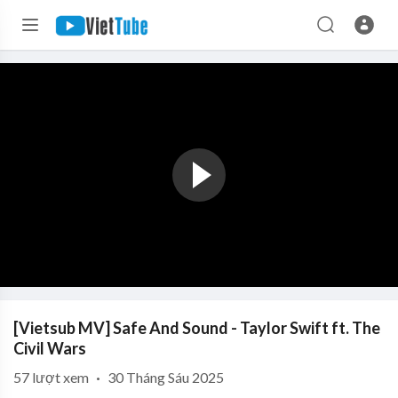
[Vietsub MV] Safe And Sound - Taylor Swift ft. The
Civil Wars
57
lượt xem
·
30 Tháng Sáu 2025