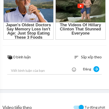
0 bình luận
Sắp xếp theo
sort
Đăng
Video tiếp theo
Tự động phát