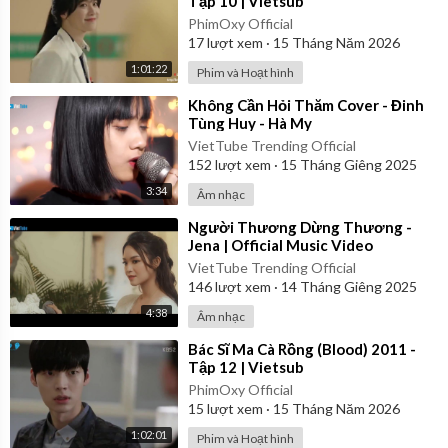
Tập 10 | Vietsub
PhimOxy Official
17
lượt xem
·
15 Tháng Năm 2026
1:01:22
Phim và Hoạt hình
⁣Không Cần Hỏi Thăm Cover - Đinh
Tùng Huy - Hà My
VietTube Trending Official
152
lượt xem
·
15 Tháng Giêng 2025
3:34
Âm nhạc
⁣Người Thương Dừng Thương -
Jena | Official Music Video
VietTube Trending Official
146
lượt xem
·
14 Tháng Giêng 2025
4:38
Âm nhạc
⁣Bác Sĩ Ma Cà Rồng (Blood) 2011 -
Tập 12 | Vietsub
PhimOxy Official
15
lượt xem
·
15 Tháng Năm 2026
1:02:01
Phim và Hoạt hình