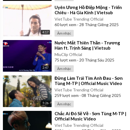
⁣Uyên Ương Hồ Điệp Mộng - Triển
Chiêu - Hà Gia Kính | Vietsub
VietTube Trending Official
60
lượt xem
·
28 Tháng Giêng 2025
4:17
Âm nhạc
⁣Nước Mắt Thiên Thần - Trương
Hàn ft. Trịnh Sảng | Vietsub
MiuClip Official
75
lượt xem
·
20 Tháng Sáu 2025
2:47
Âm nhạc
⁣Đừng Làm Trái Tim Anh Đau - Sơn
Tùng M-TP | Official Music Video
VietTube Trending Official
259
lượt xem
·
08 Tháng Giêng 2025
5:26
Âm nhạc
⁣Chắc Ai Đó Sẽ Về - Sơn Tùng M-TP |
Official Music Video
VietTube Trending Official