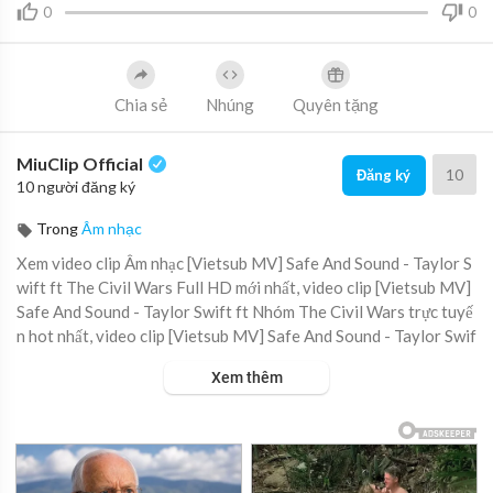
0
0
Chia sẻ
Nhúng
Quyên tặng
MiuClip Official
10
Đăng ký
10 người đăng ký
Trong
Âm nhạc
Xem video clip Âm nhạc [Vietsub MV] Safe And Sound - Taylor S
wift ft The Civil Wars Full HD mới nhất, video clip [Vietsub MV]
Safe And Sound - Taylor Swift ft Nhóm The Civil Wars trực tuyế
n hot nhất, video clip [Vietsub MV] Safe And Sound - Taylor Swif
t ft The Civil Wars online hay nhất.
Xem thêm