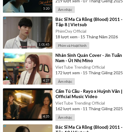
219
lượt xem
·
07 Tháng Giêng 2025
5:20
Âm nhạc
⁣Bác Sĩ Ma Cà Rồng (Blood) 2011 -
Tập 8 | Vietsub
PhimOxy Official
18
lượt xem
·
15 Tháng Năm 2026
1:01:45
Phim và Hoạt hình
⁣Nhân Sinh Quán Cover - Jin Tuấn
Nam - Út Nhị Mino
VietTube Trending Official
172
lượt xem
·
15 Tháng Giêng 2025
4:27
Âm nhạc
⁣Cẩm Tú Cầu - Rayo x Huỳnh Văn |
Official Music Video
VietTube Trending Official
162
lượt xem
·
11 Tháng Giêng 2025
4:35
Âm nhạc
⁣Bác Sĩ Ma Cà Rồng (Blood) 2011 -