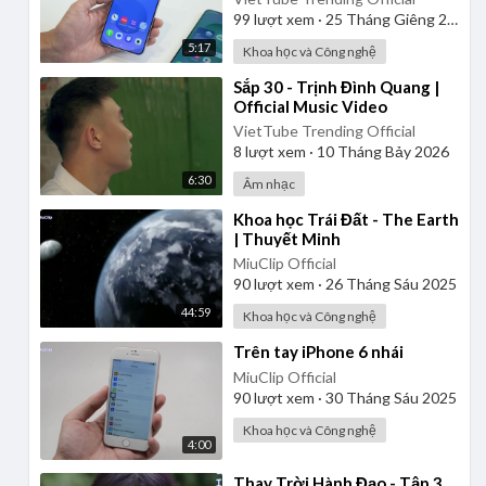
hơn
99
lượt xem
·
25 Tháng Giêng 2025
5:17
Khoa học và Công nghệ
⁣Sắp 30 - Trịnh Đình Quang |
Official Music Video
VietTube Trending Official
8
lượt xem
·
10 Tháng Bảy 2026
6:30
Âm nhạc
⁣Khoa học Trái Đất - The Earth
| Thuyết Minh
MiuClip Official
90
lượt xem
·
26 Tháng Sáu 2025
44:59
Khoa học và Công nghệ
⁣Trên tay iPhone 6 nhái
MiuClip Official
90
lượt xem
·
30 Tháng Sáu 2025
Khoa học và Công nghệ
4:00
⁣Thay Trời Hành Đạo - Tập 3