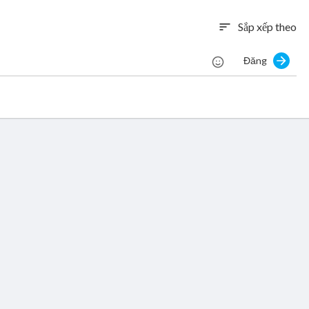
Sắp xếp theo
sort
Đăng