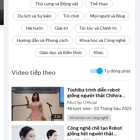
Thú cưng và Động vật
Thể thao
Du lịch và Sự kiện
Trò chơi
Mọi người và Blog
Hài hước
Giải trí
Tin tức và Chính trị
Hướng dẫn và Phong cách
Khoa học và Công nghệ
Giáo dục và Kiến thức
Khác
Tự động phát
Video tiếp theo
⁣Toshiba trình diễn robot
giống người thật Chihira
Aico
MiuClip Official
46
lượt xem
·
10 Tháng Sáu 2025
3:26
Khoa học và Công nghệ
⁣Công nghệ chế tạo Robot
giống hệt người thật
(Humanoid Robot) ở Nhật