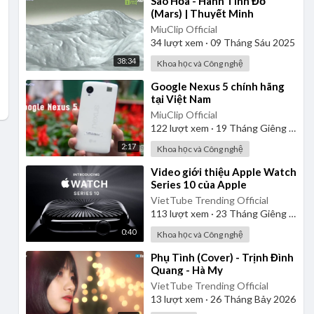
⁣Sao Hỏa - Hành Tinh Đỏ
(Mars) | Thuyết Minh
MiuClip Official
34
lượt xem
·
09 Tháng Sáu 2025
38:34
Khoa học và Công nghệ
⁣Google Nexus 5 chính hãng
tại Việt Nam
MiuClip Official
122
lượt xem
·
19 Tháng Giêng 2025
2:17
Khoa học và Công nghệ
⁣Video giới thiệu Apple Watch
Series 10 của Apple
VietTube Trending Official
113
lượt xem
·
23 Tháng Giêng 2025
0:40
Khoa học và Công nghệ
⁣Phụ Tình (Cover) - Trịnh Đình
Quang - Hà My
VietTube Trending Official
13
lượt xem
·
26 Tháng Bảy 2026