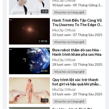
MiuClip Official
Bản năm 2014
90
lượt xem
·
09 Tháng Giêng 2025
3:30
Khoa học và Công nghệ
⁣Hành Trình Đến Tận Cùng Vũ
Trụ (Journey To The Edge Of
The Universe) | Thuyết Minh
MiuClip Official
33
lượt xem
·
07 Tháng Sáu 2025
1:30:56
Khoa học và Công nghệ
⁣Đưa robot thăm dò sao Hỏa -
Hành trình khám phá sao Hỏa
MiuClip Official
28
lượt xem
·
10 Tháng Sáu 2025
22:40
Khoa học và Công nghệ
⁣Quy trình lột xác trở thành
hot girl và hậu quả khi phẫu
thuật thẩm mỹ nhiều lần
MiuClip Official
53
lượt xem
·
20 Tháng Sáu 2025
2:53
Khoa học và Công nghệ