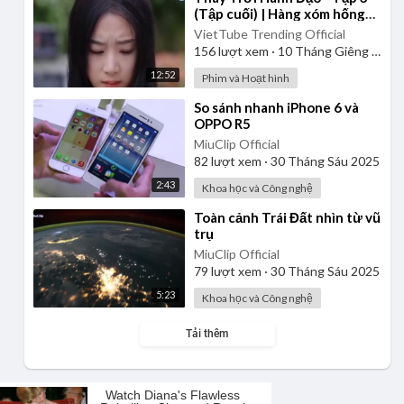
(Tập cuối) | Hàng xóm hống
hách làm thịt chú chó của cô
VietTube Trending Official
gái | Review Phim
156
lượt xem
·
10 Tháng Giêng 2025
12:52
Phim và Hoạt hình
⁣So sánh nhanh iPhone 6 và
OPPO R5
MiuClip Official
82
lượt xem
·
30 Tháng Sáu 2025
2:43
Khoa học và Công nghệ
⁣Toàn cảnh Trái Đất nhìn từ vũ
trụ
MiuClip Official
79
lượt xem
·
30 Tháng Sáu 2025
5:23
Khoa học và Công nghệ
Tải thêm