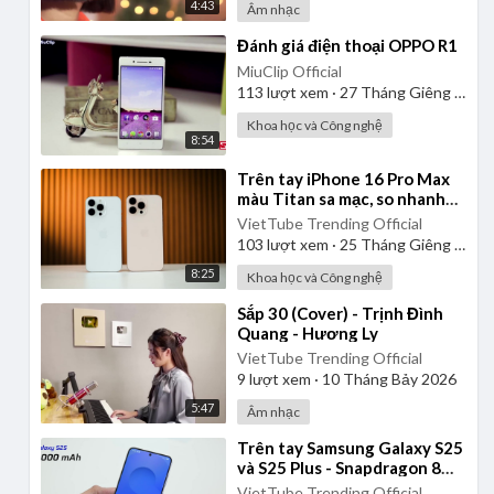
4:43
Âm nhạc
⁣Đánh giá điện thoại OPPO R1
MiuClip Official
113
lượt xem
·
27 Tháng Giêng 2025
Khoa học và Công nghệ
8:54
⁣Trên tay iPhone 16 Pro Max
màu Titan sa mạc, so nhanh
với iPhone 15 Pro Max
VietTube Trending Official
103
lượt xem
·
25 Tháng Giêng 2025
8:25
Khoa học và Công nghệ
⁣Sắp 30 (Cover) - Trịnh Đình
Quang - Hương Ly
VietTube Trending Official
9
lượt xem
·
10 Tháng Bảy 2026
5:47
Âm nhạc
⁣Trên tay Samsung Galaxy S25
và S25 Plus - Snapdragon 8
Elite, 12GB RAM, thiết kế nhẹ
VietTube Trending Official