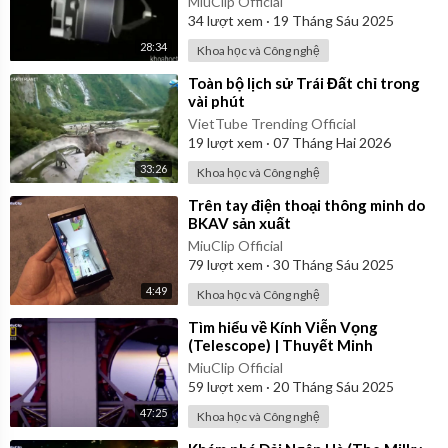
MiuClip Official
34
lượt xem
·
19 Tháng Sáu 2025
28:34
Khoa học và Công nghệ
⁣Toàn bộ lịch sử Trái Đất chỉ trong
vài phút
VietTube Trending Official
19
lượt xem
·
07 Tháng Hai 2026
33:26
Khoa học và Công nghệ
⁣Trên tay điện thoại thông minh do
BKAV sản xuất
MiuClip Official
79
lượt xem
·
30 Tháng Sáu 2025
4:49
Khoa học và Công nghệ
⁣Tìm hiểu về Kính Viễn Vọng
(Telescope) | Thuyết Minh
MiuClip Official
59
lượt xem
·
20 Tháng Sáu 2025
47:25
Khoa học và Công nghệ