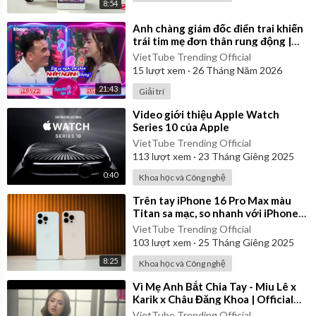
8:54
⁣Anh chàng giám đốc điển trai khiến
trái tim mẹ đơn thân rung động |
Bạn Muốn Hẹn Hò
VietTube Trending Official
15
lượt xem
·
26 Tháng Năm 2026
21:43
Giải trí
⁣Video giới thiệu Apple Watch
Series 10 của Apple
VietTube Trending Official
113
lượt xem
·
23 Tháng Giêng 2025
0:40
Khoa học và Công nghệ
⁣Trên tay iPhone 16 Pro Max màu
Titan sa mạc, so nhanh với iPhone
15 Pro Max
VietTube Trending Official
103
lượt xem
·
25 Tháng Giêng 2025
8:25
Khoa học và Công nghệ
⁣Vì Mẹ Anh Bắt Chia Tay - Miu Lê x
Karik x Châu Đăng Khoa | Official
Music Video
VietTube Trending Official