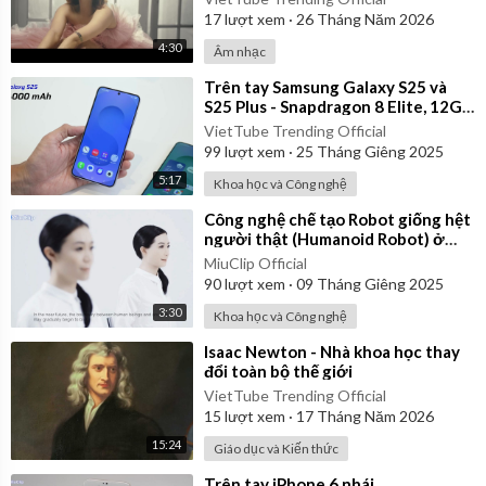
17
lượt xem
·
26 Tháng Năm 2026
4:30
Âm nhạc
⁣Trên tay Samsung Galaxy S25 và
S25 Plus - Snapdragon 8 Elite, 12GB
RAM, thiết kế nhẹ hơn
VietTube Trending Official
99
lượt xem
·
25 Tháng Giêng 2025
5:17
Khoa học và Công nghệ
⁣Công nghệ chế tạo Robot giống hệt
người thật (Humanoid Robot) ở
Nhật Bản năm 2014
MiuClip Official
90
lượt xem
·
09 Tháng Giêng 2025
3:30
Khoa học và Công nghệ
⁣Isaac Newton - Nhà khoa học thay
đổi toàn bộ thế giới
VietTube Trending Official
15
lượt xem
·
17 Tháng Năm 2026
15:24
Giáo dục và Kiến thức
⁣Trên tay iPhone 6 nhái