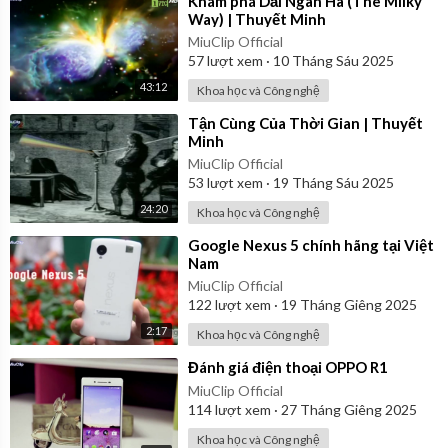
⁣Khám phá Dải Ngân Hà (The Milky
Way) | Thuyết Minh
MiuClip Official
57
lượt xem
·
10 Tháng Sáu 2025
43:12
Khoa học và Công nghệ
⁣Tận Cùng Của Thời Gian | Thuyết
Minh
MiuClip Official
53
lượt xem
·
19 Tháng Sáu 2025
24:20
Khoa học và Công nghệ
⁣Google Nexus 5 chính hãng tại Việt
Nam
MiuClip Official
122
lượt xem
·
19 Tháng Giêng 2025
2:17
Khoa học và Công nghệ
⁣Đánh giá điện thoại OPPO R1
MiuClip Official
114
lượt xem
·
27 Tháng Giêng 2025
Khoa học và Công nghệ