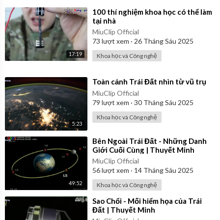
⁣100 thí nghiệm khoa học có thể làm
tại nhà
MiuClip Official
73
lượt xem
·
26 Tháng Sáu 2025
17:19
Khoa học và Công nghệ
⁣Toàn cảnh Trái Đất nhìn từ vũ trụ
MiuClip Official
79
lượt xem
·
30 Tháng Sáu 2025
Khoa học và Công nghệ
5:23
⁣Bên Ngoài Trái Đất - Những Danh
Giới Cuối Cùng | Thuyết Minh
MiuClip Official
56
lượt xem
·
14 Tháng Sáu 2025
49:52
Khoa học và Công nghệ
⁣Sao Chổi - Mối hiểm họa của Trái
Đất | Thuyết Minh