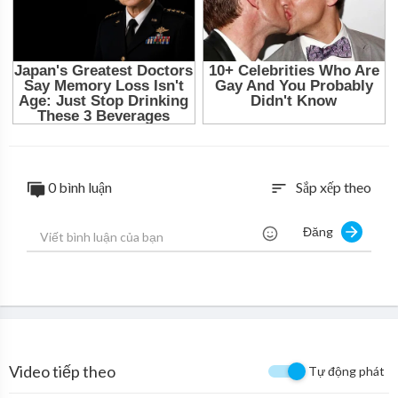
0 bình luận
Sắp xếp theo
sort
Đăng
Video tiếp theo
Tự động phát