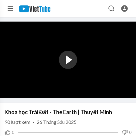
Khoa học Trái Đất - The Earth | Thuyết Minh
90
lượt xem
·
26 Tháng Sáu 2025
0
0