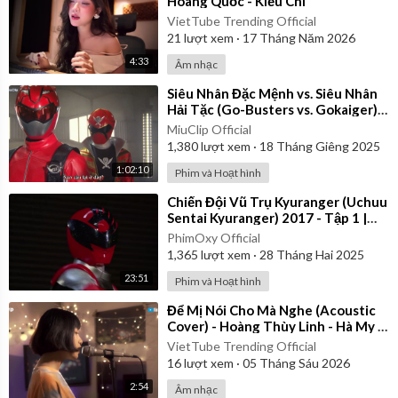
Hoàng Quốc - Kiều Chi
VietTube Trending Official
21
lượt xem
·
17 Tháng Năm 2026
4:33
Âm nhạc
⁣Siêu Nhân Đặc Mệnh vs. Siêu Nhân
Hải Tặc (Go-Busters vs. Gokaiger) |
Vietsub
MiuClip Official
1,380
lượt xem
·
18 Tháng Giêng 2025
1:02:10
Phim và Hoạt hình
⁣Chiến Đội Vũ Trụ Kyuranger (Uchuu
Sentai Kyuranger) 2017 - Tập 1 |
Thuyết Minh
PhimOxy Official
1,365
lượt xem
·
28 Tháng Hai 2025
23:51
Phim và Hoạt hình
⁣Để Mị Nói Cho Mà Nghe (Acoustic
Cover) - Hoàng Thùy Linh - Hà My x
Đình Duy
VietTube Trending Official
16
lượt xem
·
05 Tháng Sáu 2026
2:54
Âm nhạc