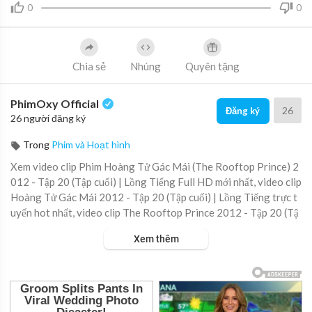
0
0
Chia sẻ
Nhúng
Quyên tặng
PhimOxy Official
26
Đăng ký
26 người đăng ký
Trong
Phim và Hoạt hình
Xem video clip Phim Hoàng Tử Gác Mái (The Rooftop Prince) 2
012 - Tập 20 (Tập cuối) | Lồng Tiếng Full HD mới nhất, video clip
Hoàng Tử Gác Mái 2012 - Tập 20 (Tập cuối) | Lồng Tiếng trực t
uyến hot nhất, video clip The Rooftop Prince 2012 - Tập 20 (Tậ
p cuối) | Lồng Tiếng online hay nhất.
Xem thêm
▶ Xem danh sách phát Full tập tại đây:
https://viet.tube/watch/
9lPADu....wi7FNvaQS/list/L5ixG