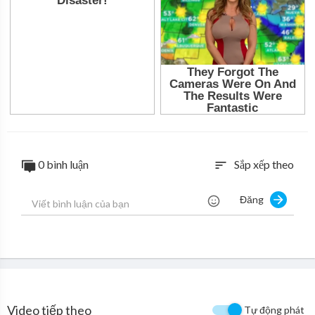
0 bình luận
Sắp xếp theo
sort
Đăng
Video tiếp theo
Tự động phát