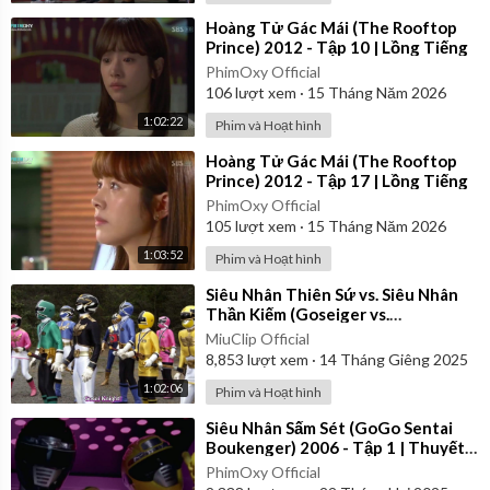
⁣Hoàng Tử Gác Mái (The Rooftop
Prince) 2012 - Tập 10 | Lồng Tiếng
PhimOxy Official
106
lượt xem
·
15 Tháng Năm 2026
1:02:22
Phim và Hoạt hình
⁣Hoàng Tử Gác Mái (The Rooftop
Prince) 2012 - Tập 17 | Lồng Tiếng
PhimOxy Official
105
lượt xem
·
15 Tháng Năm 2026
1:03:52
Phim và Hoạt hình
⁣Siêu Nhân Thiên Sứ vs. Siêu Nhân
Thần Kiếm (Goseiger vs.
Shinkenger) | Vietsub
MiuClip Official
8,853
lượt xem
·
14 Tháng Giêng 2025
1:02:06
Phim và Hoạt hình
⁣Siêu Nhân Sấm Sét (GoGo Sentai
Boukenger) 2006 - Tập 1 | Thuyết
Minh
PhimOxy Official