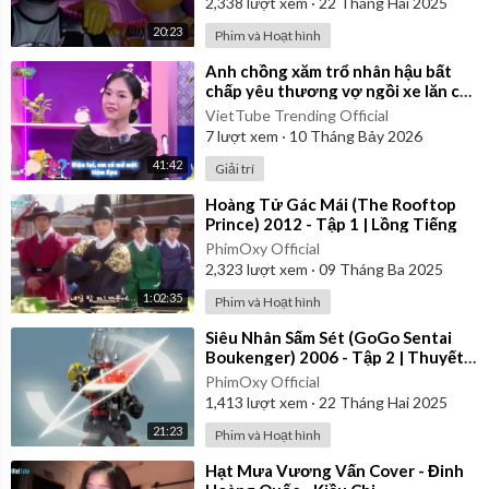
2,338
lượt xem
·
22 Tháng Hai 2025
20:23
Phim và Hoạt hình
⁣Anh chồng xăm trổ nhân hậu bất
chấp yêu thương vợ ngồi xe lăn cả
đời | Yêu Là Cưới
VietTube Trending Official
7
lượt xem
·
10 Tháng Bảy 2026
41:42
Giải trí
⁣Hoàng Tử Gác Mái (The Rooftop
Prince) 2012 - Tập 1 | Lồng Tiếng
PhimOxy Official
2,323
lượt xem
·
09 Tháng Ba 2025
1:02:35
Phim và Hoạt hình
⁣Siêu Nhân Sấm Sét (GoGo Sentai
Boukenger) 2006 - Tập 2 | Thuyết
Minh
PhimOxy Official
1,413
lượt xem
·
22 Tháng Hai 2025
21:23
Phim và Hoạt hình
⁣Hạt Mưa Vương Vấn Cover - Đinh