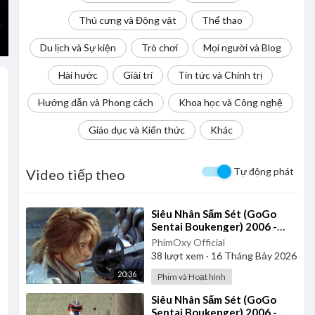
Thú cưng và Động vật
Thể thao
Du lịch và Sự kiện
Trò chơi
Mọi người và Blog
Hài hước
Giải trí
Tin tức và Chính trị
Hướng dẫn và Phong cách
Khoa học và Công nghệ
Giáo dục và Kiến thức
Khác
Tự động phát
Video tiếp theo
⁣Siêu Nhân Sấm Sét (GoGo
Sentai Boukenger) 2006 -
Tập 40 | Thuyết Minh
PhimOxy Official
38
lượt xem
·
16 Tháng Bảy 2026
20:36
Phim và Hoạt hình
⁣Siêu Nhân Sấm Sét (GoGo
Sentai Boukenger) 2006 -