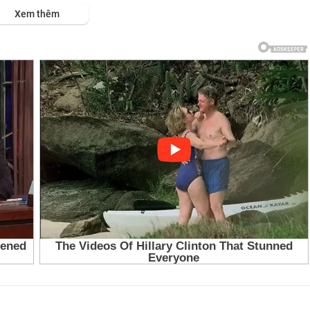
ps://viet.tube/watch/sieu-n....han-sam-set-gogo-sen
Xem thêm