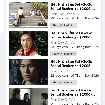
⁣Siêu Nhân Sấm Sét (GoGo
Sentai Boukenger) 2006 -
Tập 24 | Thuyết Minh
PhimOxy Official
23
lượt xem
·
16 Tháng Bảy 2026
20:39
Phim và Hoạt hình
⁣Siêu Nhân Sấm Sét (GoGo
Sentai Boukenger) 2006 -
Tập 27 | Thuyết Minh
PhimOxy Official
23
lượt xem
·
16 Tháng Bảy 2026
20:37
Phim và Hoạt hình
⁣Siêu Nhân Sấm Sét (GoGo
Sentai Boukenger) 2006 -
Tập 23 | Thuyết Minh
PhimOxy Official
22
lượt xem
·
16 Tháng Bảy 2026
18:42
Phim và Hoạt hình
⁣Siêu Nhân Sấm Sét (GoGo
Sentai Boukenger) 2006 -
Tập 32 | Thuyết Minh
PhimOxy Official
21
lượt xem
·
16 Tháng Bảy 2026