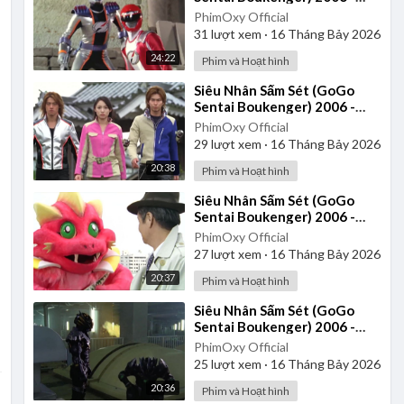
Tập 36 | Thuyết Minh
PhimOxy Official
31
lượt xem
·
16 Tháng Bảy 2026
24:22
Phim và Hoạt hình
⁣Siêu Nhân Sấm Sét (GoGo
Sentai Boukenger) 2006 -
Tập 22 | Thuyết Minh
PhimOxy Official
29
lượt xem
·
16 Tháng Bảy 2026
20:38
Phim và Hoạt hình
⁣Siêu Nhân Sấm Sét (GoGo
Sentai Boukenger) 2006 -
Tập 37 | Thuyết Minh
PhimOxy Official
27
lượt xem
·
16 Tháng Bảy 2026
20:37
Phim và Hoạt hình
⁣Siêu Nhân Sấm Sét (GoGo
Sentai Boukenger) 2006 -
Tập 39 | Thuyết Minh
PhimOxy Official
25
lượt xem
·
16 Tháng Bảy 2026
20:36
Phim và Hoạt hình