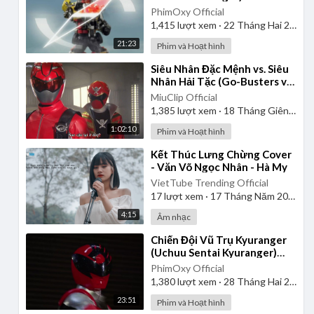
Tập 2 | Thuyết Minh
PhimOxy Official
1,415
lượt xem
·
22 Tháng Hai 2025
21:23
Phim và Hoạt hình
⁣Siêu Nhân Đặc Mệnh vs. Siêu
Nhân Hải Tặc (Go-Busters vs.
Gokaiger) | Vietsub
MiuClip Official
1,385
lượt xem
·
18 Tháng Giêng 2025
1:02:10
Phim và Hoạt hình
⁣Kết Thúc Lưng Chừng Cover
- Văn Võ Ngọc Nhân - Hà My
VietTube Trending Official
17
lượt xem
·
17 Tháng Năm 2026
4:15
Âm nhạc
⁣Chiến Đội Vũ Trụ Kyuranger
(Uchuu Sentai Kyuranger)
2017 - Tập 1 | Thuyết Minh
PhimOxy Official
1,380
lượt xem
·
28 Tháng Hai 2025
23:51
Phim và Hoạt hình