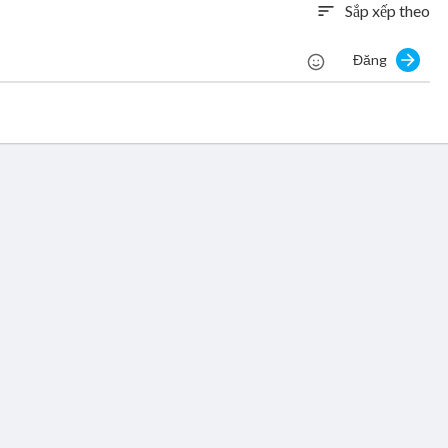
Sắp xếp theo
sort
Đăng