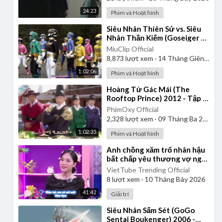
24:23
Phim và Hoạt hình
⁣Siêu Nhân Thiên Sứ vs. Siêu
Nhân Thần Kiếm (Goseiger vs.
Shinkenger) | Vietsub
MiuClip Official
8,873
lượt xem
·
14 Tháng Giêng 2025
1:02:06
Phim và Hoạt hình
⁣Hoàng Tử Gác Mái (The
Rooftop Prince) 2012 - Tập 1
| Lồng Tiếng
PhimOxy Official
2,328
lượt xem
·
09 Tháng Ba 2025
1:02:35
Phim và Hoạt hình
⁣Anh chồng xăm trổ nhân hậu
bất chấp yêu thương vợ ngồi
xe lăn cả đời | Yêu Là Cưới
VietTube Trending Official
8
lượt xem
·
10 Tháng Bảy 2026
41:42
Giải trí
⁣Siêu Nhân Sấm Sét (GoGo
Sentai Boukenger) 2006 -