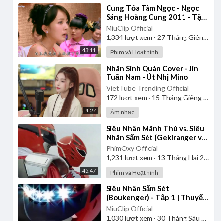
⁣Cung Tỏa Tâm Ngọc - Ngọc
Sáng Hoàng Cung 2011 - Tập
1 | Thuyết Minh
MiuClip Official
1,334
lượt xem
·
27 Tháng Giêng 2025
43:11
Phim và Hoạt hình
⁣Nhân Sinh Quán Cover - Jin
Tuấn Nam - Út Nhị Mino
VietTube Trending Official
172
lượt xem
·
15 Tháng Giêng 2025
4:27
Âm nhạc
⁣Siêu Nhân Mãnh Thú vs. Siêu
Nhân Sấm Sét (Gekiranger vs.
Boukenger) 2008 | Vietsub
PhimOxy Official
1,231
lượt xem
·
13 Tháng Hai 2025
45:47
Phim và Hoạt hình
⁣Siêu Nhân Sấm Sét
(Boukenger) - Tập 1 | Thuyết
Minh
MiuClip Official
1,030
lượt xem
·
30 Tháng Sáu 2025