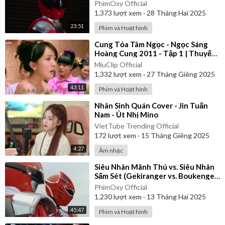
Thuyết Minh
PhimOxy Official
1,373
lượt xem
·
28 Tháng Hai 2025
23:51
Phim và Hoạt hình
⁣Cung Tỏa Tâm Ngọc - Ngọc Sáng
Hoàng Cung 2011 - Tập 1 | Thuyết
Minh
MiuClip Official
1,332
lượt xem
·
27 Tháng Giêng 2025
43:11
Phim và Hoạt hình
⁣Nhân Sinh Quán Cover - Jin Tuấn
Nam - Út Nhị Mino
VietTube Trending Official
172
lượt xem
·
15 Tháng Giêng 2025
4:27
Âm nhạc
⁣Siêu Nhân Mãnh Thú vs. Siêu Nhân
Sấm Sét (Gekiranger vs. Boukenger)
2008 | Vietsub
PhimOxy Official
1,230
lượt xem
·
13 Tháng Hai 2025
45:47
Phim và Hoạt hình