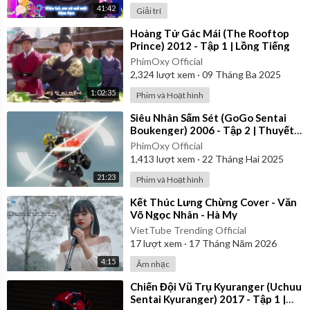
41:42
Giải trí
⁣Hoàng Tử Gác Mái (The Rooftop
Prince) 2012 - Tập 1 | Lồng Tiếng
PhimOxy Official
2,324
lượt xem
·
09 Tháng Ba 2025
1:02:35
Phim và Hoạt hình
⁣Siêu Nhân Sấm Sét (GoGo Sentai
Boukenger) 2006 - Tập 2 | Thuyết
Minh
PhimOxy Official
1,413
lượt xem
·
22 Tháng Hai 2025
21:23
Phim và Hoạt hình
⁣Kết Thúc Lưng Chừng Cover - Văn
Võ Ngọc Nhân - Hà My
VietTube Trending Official
17
lượt xem
·
17 Tháng Năm 2026
4:15
Âm nhạc
⁣Chiến Đội Vũ Trụ Kyuranger (Uchuu
Sentai Kyuranger) 2017 - Tập 1 |