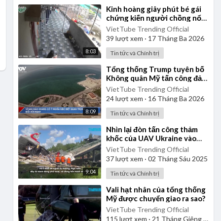
⁣Kinh hoàng giây phút bé gái
chứng kiến người chồng nổ
súng bắn vợ tại Hưng Yên
VietTube Trending Official
39
lượt xem
·
17 Tháng Ba 2026
8:03
Tin tức và Chính trị
⁣Tổng thống Trump tuyên bố
Không quân Mỹ tấn công đảo
Kharg của Iran
VietTube Trending Official
24
lượt xem
·
16 Tháng Ba 2026
8:09
Tin tức và Chính trị
⁣Nhìn lại đòn tấn công thảm
khốc của UAV Ukraine vào
không quân chiến lược Nga
VietTube Trending Official
37
lượt xem
·
02 Tháng Sáu 2025
9:04
Tin tức và Chính trị
⁣Vali hạt nhân của tổng thống
Mỹ được chuyển giao ra sao?
VietTube Trending Official
115
lượt xem
·
21 Tháng Giêng 2025