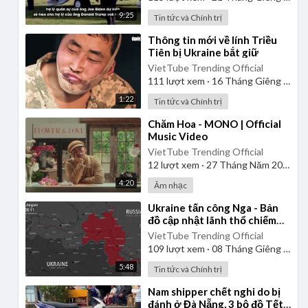
9:25
Tin tức và Chính trị
⁣Thông tin mới về lính Triều
Tiên bị Ukraine bắt giữ
VietTube Trending Official
111
lượt xem
·
16 Tháng Giêng 2025
1:22
Tin tức và Chính trị
⁣Chăm Hoa - MONO | Official
Music Video
VietTube Trending Official
12
lượt xem
·
27 Tháng Năm 2026
4:20
Âm nhạc
⁣Ukraine tấn công Nga - Bản
đồ cập nhật lãnh thổ chiếm
đóng Kursk từ ngày
VietTube Trending Official
06/08/2024 đến 06/01/2025
109
lượt xem
·
08 Tháng Giêng 2025
5:48
Tin tức và Chính trị
⁣Nam shipper chết nghi do bị
đánh ở Đà Nẵng, 3 bộ đồ Tết