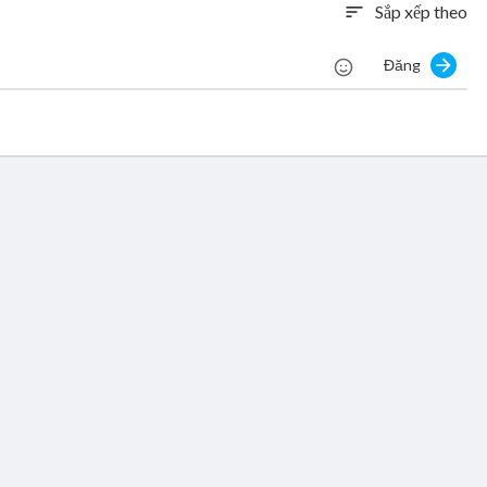
Sắp xếp theo
sort
Đăng