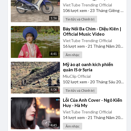
còn chưa kịp mặc
VietTube Trending Official
106
lượt xem
·
23 Tháng Giêng 2025
1:56
Tin tức và Chính trị
⁣Bảy Nổi Ba Chìm - Diệu Kiên |
Official Music Video
VietTube Trending Official
16
lượt xem
·
21 Tháng Năm 2026
4:41
Âm nhạc
⁣Mỹ ào ạt oanh kích phiến
quân IS ở Syria
MiuClip Official
102
lượt xem
·
20 Tháng Sáu 2025
6:06
Tin tức và Chính trị
⁣Lỗi Của Anh Cover - Ngô Kiến
Huy - Hà My
VietTube Trending Official
14
lượt xem
·
21 Tháng Năm 2026
4:45
Âm nhạc