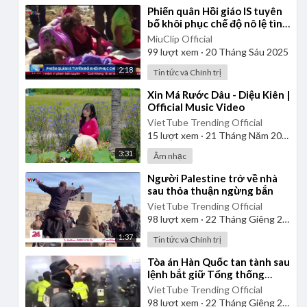
⁣Phiến quân Hồi giáo IS tuyên
bố khôi phục chế độ nô lệ tình
dục
MiuClip Official
99
lượt xem
·
20 Tháng Sáu 2025
2:18
Tin tức và Chính trị
⁣Xin Má Rước Dâu - Diệu Kiên |
Official Music Video
VietTube Trending Official
15
lượt xem
·
21 Tháng Năm 2026
3:31
Âm nhạc
⁣Người Palestine trở về nhà
sau thỏa thuận ngừng bắn
VietTube Trending Official
98
lượt xem
·
22 Tháng Giêng 2025
1:37
Tin tức và Chính trị
⁣Tòa án Hàn Quốc tan tành sau
lệnh bắt giữ Tổng thống
Yoon
VietTube Trending Official
98
lượt xem
·
22 Tháng Giêng 2025