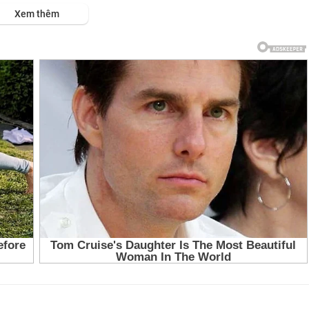
Xem thêm
i Li Băng
ột Trung Đông
đột
do xung đột
i
hàng trung ương
 động tỷ giá
n
i liên quan lừa đảo trực tuyến
 tố