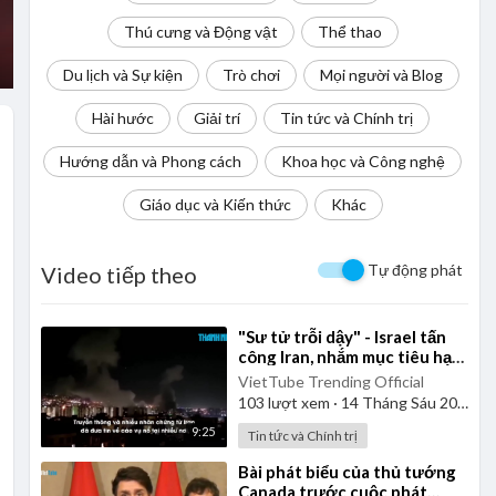
Thú cưng và Động vật
Thể thao
Du lịch và Sự kiện
Trò chơi
Mọi người và Blog
Hài hước
Giải trí
Tin tức và Chính trị
Hướng dẫn và Phong cách
Khoa học và Công nghệ
Giáo dục và Kiến thức
Khác
Tự động phát
Video tiếp theo
⁣"Sư tử trỗi dậy" - Israel tấn
công Iran, nhắm mục tiêu hạt
nhân, tên lửa, chỉ huy
VietTube Trending Official
103
lượt xem
·
14 Tháng Sáu 2025
9:25
Tin tức và Chính trị
⁣Bài phát biểu của thủ tướng
Canada trước cuộc phát