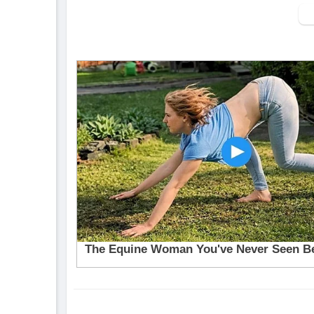
Những nội dung sẽ có trong bản tin:
Liên Hợp Quốc kêu gọi hạ nhiệt xung đột tạ
Iran nêu điều kiện dừng chiến sự
Thị trường toàn cầu chịu áp lực từ xung đ
Du lịch Trung Đông “đóng băng” do xung 
Du khách toàn cầu chuyển hướng điểm đến 
Mỹ, Trung Quốc nối lại tham vấn thương mạ
Thị trường chờ đợi cuộc họp của các ngân 
Nhật Bản, Hàn Quốc sẵn sàng ứng phó biến
Giá nhiên liệu tăng thúc đẩy nhu cầu xe điệ
Campuchia bắt giữ hơn 800 người nước ngoà
Singapore thu hồi 2 lô sữa do phát hiện độc
Lễ trao giải Oscar lần thứ 98
Ngày Giấc ngủ Thế giới