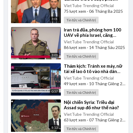
động chiến tranh thương mại
VietTube Trending Official
vô cớ của Mỹ
75
lượt xem
·
06 Tháng Ba 2025
3:01
Tin tức và Chính trị
⁣Iran trả đũa, phóng hơn 100
UAV về phía Israel, căng
thẳng leo thang
VietTube Trending Official
86
lượt xem
·
14 Tháng Sáu 2025
3:03
Tin tức và Chính trị
⁣Thảm kịch: Tránh xe máy, nữ
tài xế lao ô tô vào nhà dân
tông bé gái tử vong
VietTube Trending Official
49
lượt xem
·
10 Tháng Giêng 2025
0:57
Tin tức và Chính trị
⁣Nội chiến Syria: Triều đại
Assad sụp đổ như thế nào?
VietTube Trending Official
63
lượt xem
·
07 Tháng Giêng 2025
9:53
Tin tức và Chính trị