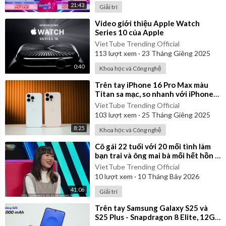
21:43
Giải trí
⁣Video giới thiệu Apple Watch
Series 10 của Apple
VietTube Trending Official
113
lượt xem
·
23 Tháng Giêng 2025
0:40
Khoa học và Công nghệ
⁣Trên tay iPhone 16 Pro Max màu
Titan sa mạc, so nhanh với iPhone
15 Pro Max
VietTube Trending Official
103
lượt xem
·
25 Tháng Giêng 2025
8:25
Khoa học và Công nghệ
⁣Cô gái 22 tuổi với 20 mối tình làm
bạn trai và ông mai bà mối hết hồn |
Ghép Đôi Thần Tốc
VietTube Trending Official
10
lượt xem
·
10 Tháng Bảy 2026
41:06
Giải trí
⁣Trên tay Samsung Galaxy S25 và
S25 Plus - Snapdragon 8 Elite, 12GB
RAM, thiết kế nhẹ hơn