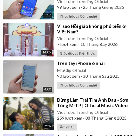
VietTube Trending Official
99
lượt xem
·
25 Tháng Giêng 2025
5:17
Khoa học và Công nghệ
⁣Vì sao Hồi giáo không phổ biến ở
Việt Nam?
VietTube Trending Official
7
lượt xem
·
10 Tháng Bảy 2026
14:05
Giáo dục và Kiến thức
⁣Trên tay iPhone 6 nhái
MiuClip Official
90
lượt xem
·
30 Tháng Sáu 2025
Khoa học và Công nghệ
4:00
⁣Đừng Làm Trái Tim Anh Đau - Sơn
Tùng M-TP | Official Music Video
VietTube Trending Official
259
lượt xem
·
08 Tháng Giêng 2025
5:26
Âm nhạc