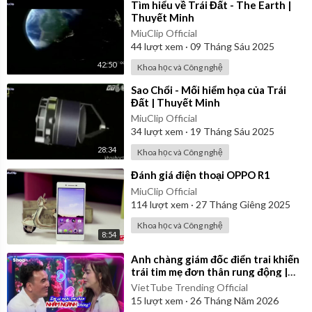
⁣Tìm hiểu về Trái Đất - The Earth |
Thuyết Minh
MiuClip Official
44
lượt xem
·
09 Tháng Sáu 2025
42:50
Khoa học và Công nghệ
⁣Sao Chổi - Mối hiểm họa của Trái
Đất | Thuyết Minh
MiuClip Official
34
lượt xem
·
19 Tháng Sáu 2025
28:34
Khoa học và Công nghệ
⁣Đánh giá điện thoại OPPO R1
MiuClip Official
114
lượt xem
·
27 Tháng Giêng 2025
Khoa học và Công nghệ
8:54
⁣Anh chàng giám đốc điển trai khiến
trái tim mẹ đơn thân rung động |
Bạn Muốn Hẹn Hò
VietTube Trending Official
15
lượt xem
·
26 Tháng Năm 2026