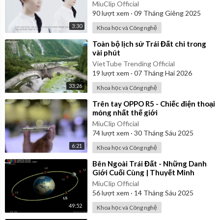
Nhật Bản năm 2014
MiuClip Official
90
lượt xem
·
09 Tháng Giêng 2025
3:30
Khoa học và Công nghệ
⁣Toàn bộ lịch sử Trái Đất chỉ trong
vài phút
VietTube Trending Official
19
lượt xem
·
07 Tháng Hai 2026
33:26
Khoa học và Công nghệ
⁣Trên tay OPPO R5 - Chiếc điện thoại
mỏng nhất thế giới
MiuClip Official
74
lượt xem
·
30 Tháng Sáu 2025
6:21
Khoa học và Công nghệ
⁣Bên Ngoài Trái Đất - Những Danh
Giới Cuối Cùng | Thuyết Minh
MiuClip Official
56
lượt xem
·
14 Tháng Sáu 2025
49:52
Khoa học và Công nghệ