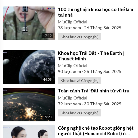
⁣100 thí nghiệm khoa học có thể làm
tại nhà
MiuClip Official
73
lượt xem
·
26 Tháng Sáu 2025
17:19
Khoa học và Công nghệ
⁣Khoa học Trái Đất - The Earth |
Thuyết Minh
MiuClip Official
90
lượt xem
·
26 Tháng Sáu 2025
44:59
Khoa học và Công nghệ
⁣Toàn cảnh Trái Đất nhìn từ vũ trụ
MiuClip Official
79
lượt xem
·
30 Tháng Sáu 2025
Khoa học và Công nghệ
5:23
⁣Công nghệ chế tạo Robot giống hệt
người thật (Humanoid Robot) ở