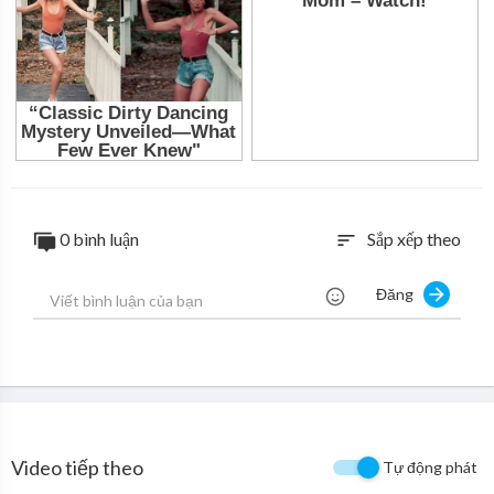
0 bình luận
Sắp xếp theo
sort
Đăng
Video tiếp theo
Tự động phát