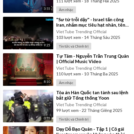
111
lượt xem
·
18 Tháng Hai 2025
3:55
Âm nhạc
⁣"Sư tử trỗi dậy" - Israel tấn công
Iran, nhắm mục tiêu hạt nhân, tên
lửa, chỉ huy
VietTube Trending Official
103
lượt xem
·
14 Tháng Sáu 2025
9:25
Tin tức và Chính trị
⁣Tự Tâm - Nguyễn Trần Trung Quân
| Official Music Video
VietTube Trending Official
110
lượt xem
·
10 Tháng Ba 2025
8:10
Âm nhạc
⁣Tòa án Hàn Quốc tan tành sau lệnh
bắt giữ Tổng thống Yoon
VietTube Trending Official
99
lượt xem
·
22 Tháng Giêng 2025
0:55
Tin tức và Chính trị
⁣Dạy Dỗ Bạo Quân - Tập 1 | Cô gái