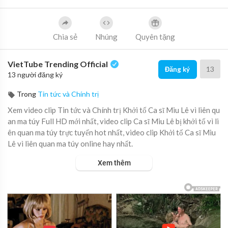
Chia sẻ
Nhúng
Quyên tặng
VietTube Trending Official
13
Đăng ký
13 người đăng ký
Trong
Tin tức và Chính trị
Xem video clip Tin tức và Chính trị Khởi tố Ca sĩ Miu Lê vì liên qu
an ma túy Full HD mới nhất, video clip Ca sĩ Miu Lê bị khởi tố vì li
ên quan ma túy trực tuyến hot nhất, video clip Khởi tố Ca sĩ Miu
Lê vì liên quan ma túy online hay nhất.
Xem thêm
Liên quan vụ việc gây xôn xao dư luận những ngày qua, Cơ quan
Cảnh sát điều tra Công an thành phố Hải Phòng đã khởi tố vụ án
tổ chức sử dụng trái phép chất ma túy tại khu vực bãi tắm Tùng T
hu (Cát Bà), đồng thời tạm giam nhiều bị can, trong đó có ca sĩ Mi
u Lê.