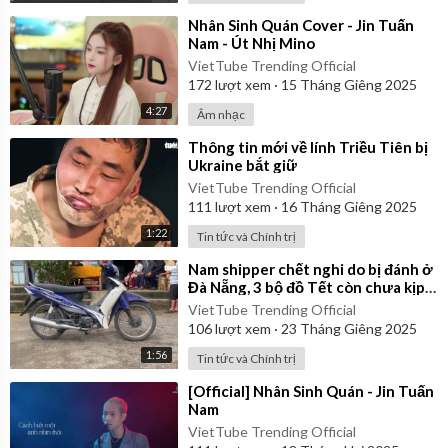
⁣Nhân Sinh Quán Cover - Jin Tuấn
Nam - Út Nhị Mino
VietTube Trending Official
172
lượt xem
·
15 Tháng Giêng 2025
4:27
Âm nhạc
⁣Thông tin mới về lính Triều Tiên bị
Ukraine bắt giữ
VietTube Trending Official
111
lượt xem
·
16 Tháng Giêng 2025
1:22
Tin tức và Chính trị
⁣Nam shipper chết nghi do bị đánh ở
Đà Nẵng, 3 bộ đồ Tết còn chưa kịp
mặc
VietTube Trending Official
106
lượt xem
·
23 Tháng Giêng 2025
1:56
Tin tức và Chính trị
⁣[Official] Nhân Sinh Quán - Jin Tuấn
Nam
VietTube Trending Official