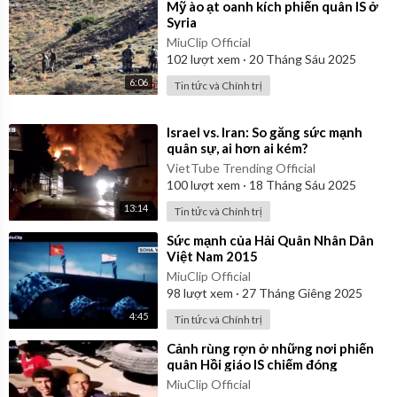
⁣Mỹ ào ạt oanh kích phiến quân IS ở
Syria
MiuClip Official
102
lượt xem
·
20 Tháng Sáu 2025
6:06
Tin tức và Chính trị
⁣Israel vs. Iran: So găng sức mạnh
quân sự, ai hơn ai kém?
VietTube Trending Official
100
lượt xem
·
18 Tháng Sáu 2025
13:14
Tin tức và Chính trị
⁣Sức mạnh của Hải Quân Nhân Dân
Việt Nam 2015
MiuClip Official
98
lượt xem
·
27 Tháng Giêng 2025
4:45
Tin tức và Chính trị
⁣Cảnh rùng rợn ở những nơi phiến
quân Hồi giáo IS chiếm đóng
MiuClip Official