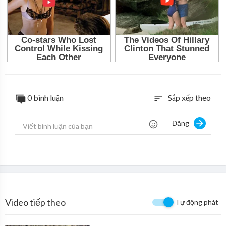
0 bình luận
Sắp xếp theo
sort
Đăng
Video tiếp theo
Tự động phát