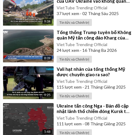
của UAV Ukraine vào không quân
chiến lược Nga
VietTube Trending Official
37
lượt xem
·
02 Tháng Sáu 2025
9:04
Tin tức và Chính trị
⁣Tổng thống Trump tuyên bố Không
quân Mỹ tấn công đảo Kharg của
Iran
VietTube Trending Official
24
lượt xem
·
16 Tháng Ba 2026
8:09
Tin tức và Chính trị
⁣Vali hạt nhân của tổng thống Mỹ
được chuyển giao ra sao?
VietTube Trending Official
115
lượt xem
·
21 Tháng Giêng 2025
9:25
Tin tức và Chính trị
⁣Ukraine tấn công Nga - Bản đồ cập
nhật lãnh thổ chiếm đóng Kursk từ
ngày 06/08/2024 đến 06/01/2025
VietTube Trending Official
111
lượt xem
·
08 Tháng Giêng 2025
5:48
Tin tức và Chính trị