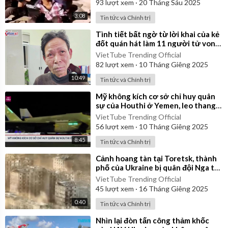
93
lượt xem
·
20 Tháng Sáu 2025
3:08
Tin tức và Chính trị
⁣Tình tiết bất ngờ từ lời khai của kẻ
đốt quán hát làm 11 người tử vong
ở Hà Nội
VietTube Trending Official
82
lượt xem
·
10 Tháng Giêng 2025
10:49
Tin tức và Chính trị
⁣Mỹ không kích cơ sở chỉ huy quân
sự của Houthi ở Yemen, leo thang
căng thẳng ở Biển Đỏ
VietTube Trending Official
56
lượt xem
·
10 Tháng Giêng 2025
8:45
Tin tức và Chính trị
⁣Cảnh hoang tàn tại Toretsk, thành
phố của Ukraine bị quân đội Nga tàn
phá kinh hoàng
VietTube Trending Official
45
lượt xem
·
16 Tháng Giêng 2025
0:40
Tin tức và Chính trị
⁣Nhìn lại đòn tấn công thảm khốc