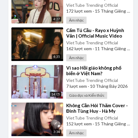
VietTube Trending Official
172
lượt xem
·
15 Tháng Giêng 2025
4:27
Âm nhạc
⁣Cẩm Tú Cầu - Rayo x Huỳnh
Văn | Official Music Video
VietTube Trending Official
162
lượt xem
·
11 Tháng Giêng 2025
4:35
Âm nhạc
⁣Vì sao Hồi giáo không phổ
biến ở Việt Nam?
VietTube Trending Official
7
lượt xem
·
10 Tháng Bảy 2026
14:05
Giáo dục và Kiến thức
⁣Không Cần Hỏi Thăm Cover -
Đinh Tùng Huy - Hà My
VietTube Trending Official
152
lượt xem
·
15 Tháng Giêng 2025
3:34
Âm nhạc