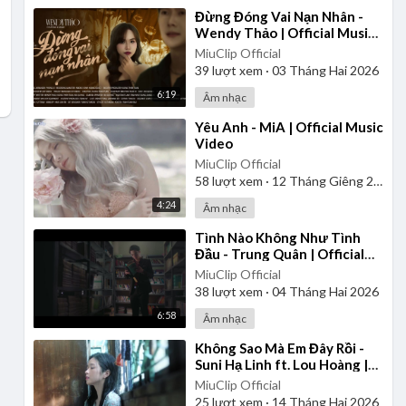
⁣Đừng Đóng Vai Nạn Nhân -
Wendy Thảo | Official Music
Video
MiuClip Official
39
lượt xem
·
03 Tháng Hai 2026
6:19
Âm nhạc
⁣Yêu Anh - MiA | Official Music
Video
MiuClip Official
58
lượt xem
·
12 Tháng Giêng 2025
4:24
Âm nhạc
⁣Tình Nào Không Như Tình
Đầu - Trung Quân | Official
Music Video
MiuClip Official
38
lượt xem
·
04 Tháng Hai 2026
6:58
Âm nhạc
⁣Không Sao Mà Em Đây Rồi -
Suni Hạ Linh ft. Lou Hoàng |
Official Music Video
MiuClip Official
25
lượt xem
·
14 Tháng Hai 2026