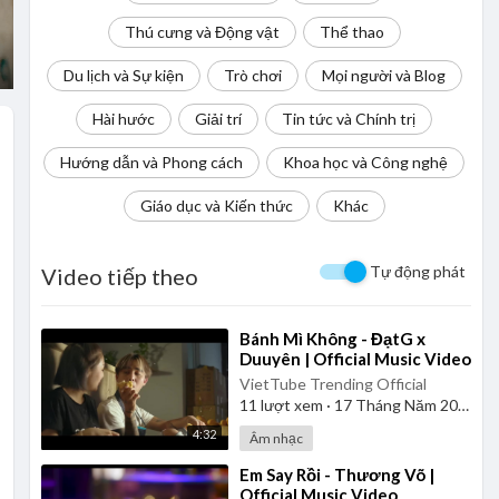
Thú cưng và Động vật
Thể thao
Du lịch và Sự kiện
Trò chơi
Mọi người và Blog
Hài hước
Giải trí
Tin tức và Chính trị
Hướng dẫn và Phong cách
Khoa học và Công nghệ
Giáo dục và Kiến thức
Khác
Tự động phát
Video tiếp theo
⁣Bánh Mì Không - ĐạtG x
Duuyên | Official Music Video
VietTube Trending Official
11
lượt xem
·
17 Tháng Năm 2026
4:32
Âm nhạc
⁣Em Say Rồi - Thương Võ |
Official Music Video