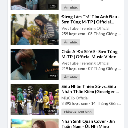
5:26
Âm nhạc
⁣Đừng Làm Trái Tim Anh Đau -
Sơn Tùng M-TP | Official
Music Video
VietTube Trending Official
259
lượt xem
·
08 Tháng Giêng 2025
5:26
Âm nhạc
⁣Chắc Ai Đó Sẽ Về - Sơn Tùng
M-TP | Official Music Video
VietTube Trending Official
219
lượt xem
·
07 Tháng Giêng 2025
5:20
Âm nhạc
⁣Siêu Nhân Thiên Sứ vs. Siêu
Nhân Thần Kiếm (Goseiger vs.
Shinkenger) | Vietsub
MiuClip Official
8,893
lượt xem
·
14 Tháng Giêng 2025
1:02:06
Phim và Hoạt hình
⁣Nhân Sinh Quán Cover - Jin
Tuấn Nam - Út Nhị Mino