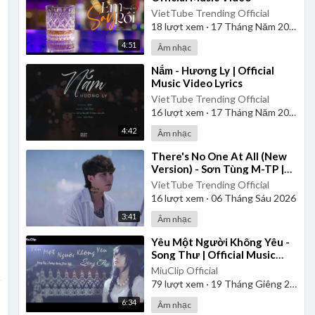
VietTube Trending Official
18
lượt xem
·
17 Tháng Năm 2026
4:51
Âm nhạc
⁣Nắm - Hương Ly | Official
Music Video Lyrics
VietTube Trending Official
16
lượt xem
·
17 Tháng Năm 2026
4:42
Âm nhạc
⁣There's No One At All (New
Version) - Sơn Tùng M-TP |
Official Music Video
VietTube Trending Official
16
lượt xem
·
06 Tháng Sáu 2026
3:41
Âm nhạc
⁣Yêu Một Người Không Yêu -
Song Thư | Official Music
Video
MiuClip Official
79
lượt xem
·
19 Tháng Giêng 2025
6:34
Âm nhạc