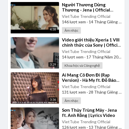
⁣Người Thương Dừng
Thương - Jena | Official
Music Video
VietTube Trending Official
146
lượt xem
·
14 Tháng Giêng 2025
4:38
Âm nhạc
⁣Video giới thiệu Xperia 1 VIII
chính thức của Sony | Official
Product Video
VietTube Trending Official
14
lượt xem
·
17 Tháng Năm 2026
3:29
Khoa học và Công nghệ
⁣Ai Mang Cô Đơn Đi (Rap
Version) - Hà My ft. Đỗ Bảo
Lâm
VietTube Trending Official
131
lượt xem
·
28 Tháng Giêng 2025
3:36
Âm nhạc
⁣Sơn Thủy Trùng Mây - Jena
ft. Anh Rồng | Lyrics Video
VietTube Trending Official
126
lượt xem
·
13 Tháng Giêng 2025