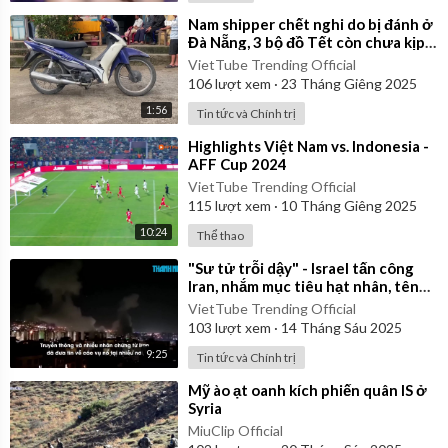
⁣Nam shipper chết nghi do bị đánh ở
Đà Nẵng, 3 bộ đồ Tết còn chưa kịp
mặc
VietTube Trending Official
106
lượt xem
·
23 Tháng Giêng 2025
1:56
Tin tức và Chính trị
⁣Highlights Việt Nam vs. Indonesia -
AFF Cup 2024
VietTube Trending Official
115
lượt xem
·
10 Tháng Giêng 2025
10:24
Thể thao
⁣"Sư tử trỗi dậy" - Israel tấn công
Iran, nhắm mục tiêu hạt nhân, tên
lửa, chỉ huy
VietTube Trending Official
103
lượt xem
·
14 Tháng Sáu 2025
9:25
Tin tức và Chính trị
⁣Mỹ ào ạt oanh kích phiến quân IS ở
Syria
MiuClip Official