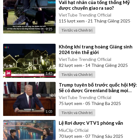
⁣Vali hạt nhân của tổng thống Mỹ
được chuyển giao ra sao?
VietTube Trending Official
115
lượt xem
·
21 Tháng Giêng 2025
9:25
Tin tức và Chính trị
⁣Không khí trang hoàng Giáng sinh
2024 trên thế giới
VietTube Trending Official
82
lượt xem
·
14 Tháng Giêng 2025
1:45
Tin tức và Chính trị
⁣Trump tuyên bố trước quốc hội Mỹ:
Sẽ có được Greenland bằng mọi
cách!
VietTube Trending Official
75
lượt xem
·
05 Tháng Ba 2025
1:05
Tin tức và Chính trị
⁣Lệ Rơi được VTV1 phỏng vấn
MiuClip Official
70
lượt xem
·
07 Tháng Sáu 2025