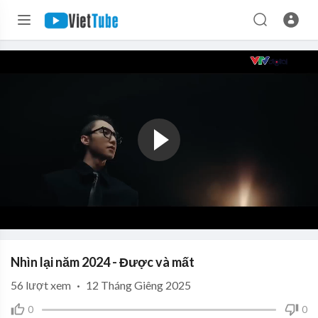
Nhìn lại năm 2024 - Được và mất
56
lượt xem
·
12 Tháng Giêng 2025
0
0