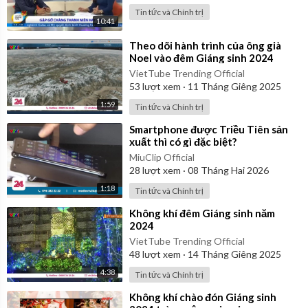
Tin tức và Chính trị
10:41
⁣Theo dõi hành trình của ông già
Noel vào đêm Giáng sinh 2024
VietTube Trending Official
53
lượt xem
·
11 Tháng Giêng 2025
1:59
Tin tức và Chính trị
⁣Smartphone được Triều Tiên sản
xuất thì có gì đặc biệt?
MiuClip Official
28
lượt xem
·
08 Tháng Hai 2026
1:18
Tin tức và Chính trị
⁣Không khí đêm Giáng sinh năm
2024
VietTube Trending Official
48
lượt xem
·
14 Tháng Giêng 2025
4:38
Tin tức và Chính trị
⁣Không khí chào đón Giáng sinh