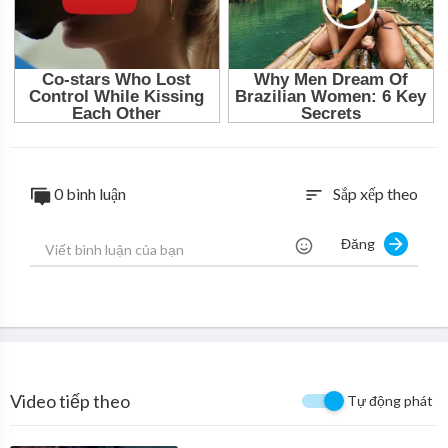
0 bình luận
Sắp xếp theo
sort
Đăng
Video tiếp theo
Tự động phát