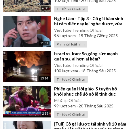
102
lượt xem
·
20 Tháng Sáu 2025
6:06
Tin tức và Chính trị
⁣Nghe Lầm - Tập 3 - Cô gái bẩm sinh
bị câm điếc nay lại nghe được, vừa
hay biết được bí mật động trời
VietTube Trending Official
96
lượt xem
·
15 Tháng Giêng 2025
11:51
Phim và Hoạt hình
⁣Israel vs. Iran: So găng sức mạnh
quân sự, ai hơn ai kém?
VietTube Trending Official
100
lượt xem
·
18 Tháng Sáu 2025
13:14
Tin tức và Chính trị
⁣Phiến quân Hồi giáo IS tuyên bố
khôi phục chế độ nô lệ tình dục
MiuClip Official
99
lượt xem
·
20 Tháng Sáu 2025
2:18
Tin tức và Chính trị
⁣[Full] Cô gái được tái sinh về 10 năm
trước, lật mặt hot boy của trường