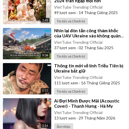
2024 tràn ngập mọi nơi
VietTube Trending Official
49
lượt xem
·
14 Tháng Giêng 2025
5:41
Tin tức và Chính trị
⁣Nhìn lại đòn tấn công thảm khốc
của UAV Ukraine vào không quân
chiến lược Nga
VietTube Trending Official
37
lượt xem
·
02 Tháng Sáu 2025
9:04
Tin tức và Chính trị
⁣Thông tin mới về lính Triều Tiên bị
Ukraine bắt giữ
VietTube Trending Official
111
lượt xem
·
16 Tháng Giêng 2025
1:22
Tin tức và Chính trị
⁣Ai Đợi Mình Được Mãi (Acoustic
Cover) - Thanh Hưng - Hà My
VietTube Trending Official
13
lượt xem
·
29 Tháng Năm 2026
5:16
Âm nhạc