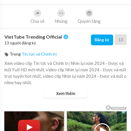
Chia sẻ
Nhúng
Quyên tặng
VietTube Trending Official
13
Đăng ký
13 người đăng ký
Trong
Tin tức và Chính trị
Xem video clip Tin tức và Chính trị Nhìn lại năm 2024 - Được và
mất Full HD mới nhất, video clip Nhìn lại năm 2024 - Được và mất
trực tuyến hot nhất, video clip Nhìn lại năm 2024 - Được và mất o
nline hay nhất.
Xem thêm
Quá khứ không thể thay đổi. Tương lai cũng giống như ngày mai,
là thứ luôn đến. Chọn tiến về phía trước hay lùi về phía sau là ở m
ỗi người.