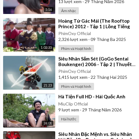
13
lượt xem
·
29 Tháng Năm 2026
5:16
Âm nhạc
⁣Hoàng Tử Gác Mái (The Rooftop
Prince) 2012 - Tập 1 | Lồng Tiếng
PhimOxy Official
2,326
lượt xem
·
09 Tháng Ba 2025
1:02:35
Phim và Hoạt hình
⁣Siêu Nhân Sấm Sét (GoGo Sentai
Boukenger) 2006 - Tập 2 | Thuyết
Minh
PhimOxy Official
1,415
lượt xem
·
22 Tháng Hai 2025
21:23
Phim và Hoạt hình
⁣Hà Tiện Full HD - Hài Quốc Anh
MiuClip Official
9
lượt xem
·
29 Tháng Năm 2026
Hài hước
26:01
⁣Siêu Nhân Đặc Mệnh vs. Siêu Nhân