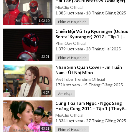
Hải Tặc (Go-Busters vs. Gokaiger) |
Vietsub
MiuClip Official
1,385
lượt xem
·
18 Tháng Giêng 2025
1:02:10
Phim và Hoạt hình
⁣Chiến Đội Vũ Trụ Kyuranger (Uchuu
Sentai Kyuranger) 2017 - Tập 1 |
Thuyết Minh
PhimOxy Official
1,379
lượt xem
·
28 Tháng Hai 2025
23:51
Phim và Hoạt hình
⁣Nhân Sinh Quán Cover - Jin Tuấn
Nam - Út Nhị Mino
VietTube Trending Official
172
lượt xem
·
15 Tháng Giêng 2025
4:27
Âm nhạc
⁣Cung Tỏa Tâm Ngọc - Ngọc Sáng
Hoàng Cung 2011 - Tập 1 | Thuyết
Minh
MiuClip Official
1,334
lượt xem
·
27 Tháng Giêng 2025
43:11
Phim và Hoạt hình