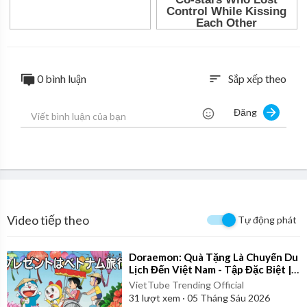
0 bình luận
Sắp xếp theo
sort
Đăng
Video tiếp theo
Tự động phát
⁣Doraemon: Quà Tặng Là Chuyến Du
Lịch Đến Việt Nam - Tập Đặc Biệt |
Bản Lồng Tiếng Full
VietTube Trending Official
31
lượt xem
·
05 Tháng Sáu 2026