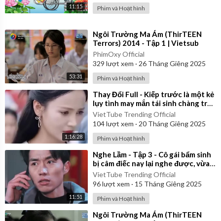
11:15
Phim và Hoạt hình
⁣Ngôi Trường Ma Ám (ThirTEEN
Terrors) 2014 - Tập 1 | Vietsub
PhimOxy Official
329
lượt xem
·
26 Tháng Giêng 2025
53:31
Phim và Hoạt hình
⁣Thay Đổi Full - Kiếp trước là một kẻ
lụy tình may mắn tái sinh chàng trai
quyết thay đổi số phận
VietTube Trending Official
104
lượt xem
·
20 Tháng Giêng 2025
1:16:28
Phim và Hoạt hình
⁣Nghe Lầm - Tập 3 - Cô gái bẩm sinh
bị câm điếc nay lại nghe được, vừa
hay biết được bí mật động trời
VietTube Trending Official
96
lượt xem
·
15 Tháng Giêng 2025
11:51
Phim và Hoạt hình
⁣Ngôi Trường Ma Ám (ThirTEEN