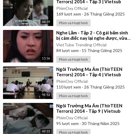
Terrors) 2014 – Tập 3 | Vietsub
PhimOxy Official
169
lượt xem
·
26 Tháng Giêng 2025
44:39
Phim và Hoạt hình
⁣Nghe Lầm - Tập 2 - Cô gái bẩm sinh
bị câm điếc nay lại nghe được, vừa
hay biết được bí mật động trời
VietTube Trending Official
84
lượt xem
·
15 Tháng Giêng 2025
15:36
Phim và Hoạt hình
⁣Ngôi Trường Ma Ám (ThirTEEN
Terrors) 2014 – Tập 4 | Vietsub
PhimOxy Official
110
lượt xem
·
26 Tháng Giêng 2025
51:52
Phim và Hoạt hình
⁣Ngôi Trường Ma Ám (ThirTEEN
Terrors) 2014 - Tập 9 | Vietsub
PhimOxy Official
95
lượt xem
·
30 Tháng Năm 2025
49:33
Phim và Hoạt hình