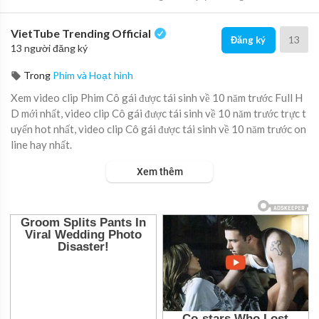
VietTube Trending Official
13
Đăng ký
13 người đăng ký
Trong
Phim và Hoạt hình
Xem video clip Phim Cô gái được tái sinh về 10 năm trước Full H
D mới nhất, video clip Cô gái được tái sinh về 10 năm trước trực t
uyến hot nhất, video clip Cô gái được tái sinh về 10 năm trước on
line hay nhất.
Xem thêm
Cô gái được tái sinh về 10 năm trước, lật mặt hot boy của trường
là kẻ mưu mô độc ác.