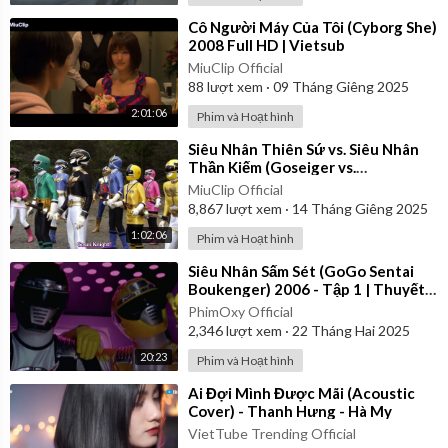
⁣Cô Người Máy Của Tôi (Cyborg She)
2008 Full HD | Vietsub
MiuClip Official
88
lượt xem
·
09 Tháng Giêng 2025
2:01:06
Phim và Hoạt hình
⁣Siêu Nhân Thiên Sứ vs. Siêu Nhân
Thần Kiếm (Goseiger vs.
Shinkenger) | Vietsub
MiuClip Official
8,867
lượt xem
·
14 Tháng Giêng 2025
1:02:06
Phim và Hoạt hình
⁣Siêu Nhân Sấm Sét (GoGo Sentai
Boukenger) 2006 - Tập 1 | Thuyết
Minh
PhimOxy Official
2,346
lượt xem
·
22 Tháng Hai 2025
20:23
Phim và Hoạt hình
⁣Ai Đợi Mình Được Mãi (Acoustic
Cover) - Thanh Hưng - Hà My
VietTube Trending Official