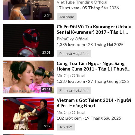
Đình Duy
VietTube Trending Official
17
lượt xem
·
05 Tháng Sáu 2026
2:54
Âm nhạc
⁣Chiến Đội Vũ Trụ Kyuranger (Uchuu
Sentai Kyuranger) 2017 - Tập 1 |
Thuyết Minh
PhimOxy Official
1,385
lượt xem
·
28 Tháng Hai 2025
23:51
Phim và Hoạt hình
⁣Cung Tỏa Tâm Ngọc - Ngọc Sáng
Hoàng Cung 2011 - Tập 1 | Thuyết
Minh
MiuClip Official
1,337
lượt xem
·
27 Tháng Giêng 2025
43:11
Phim và Hoạt hình
⁣Vietnam's Got Talent 2014 - Người
điện - Hoàng Nhựt
MiuClip Official
102
lượt xem
·
19 Tháng Sáu 2025
5:12
Trò chơi