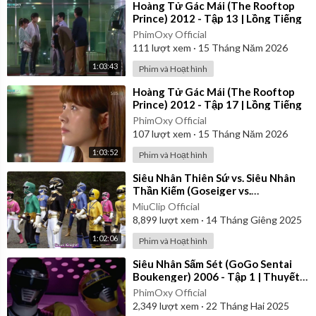
⁣Hoàng Tử Gác Mái (The Rooftop
Prince) 2012 - Tập 13 | Lồng Tiếng
PhimOxy Official
111
lượt xem
·
15 Tháng Năm 2026
1:03:43
Phim và Hoạt hình
⁣Hoàng Tử Gác Mái (The Rooftop
Prince) 2012 - Tập 17 | Lồng Tiếng
PhimOxy Official
107
lượt xem
·
15 Tháng Năm 2026
1:03:52
Phim và Hoạt hình
⁣Siêu Nhân Thiên Sứ vs. Siêu Nhân
Thần Kiếm (Goseiger vs.
Shinkenger) | Vietsub
MiuClip Official
8,899
lượt xem
·
14 Tháng Giêng 2025
1:02:06
Phim và Hoạt hình
⁣Siêu Nhân Sấm Sét (GoGo Sentai
Boukenger) 2006 - Tập 1 | Thuyết
Minh
PhimOxy Official
2,349
lượt xem
·
22 Tháng Hai 2025