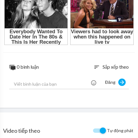
0 bình luận
Sắp xếp theo
sort
Đăng
Video tiếp theo
Tự động phát