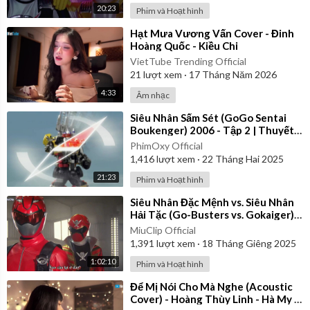
20:23
Phim và Hoạt hình
⁣Hạt Mưa Vương Vấn Cover - Đinh
Hoàng Quốc - Kiều Chi
VietTube Trending Official
21
lượt xem
·
17 Tháng Năm 2026
4:33
Âm nhạc
⁣Siêu Nhân Sấm Sét (GoGo Sentai
Boukenger) 2006 - Tập 2 | Thuyết
Minh
PhimOxy Official
1,416
lượt xem
·
22 Tháng Hai 2025
21:23
Phim và Hoạt hình
⁣Siêu Nhân Đặc Mệnh vs. Siêu Nhân
Hải Tặc (Go-Busters vs. Gokaiger) |
Vietsub
MiuClip Official
1,391
lượt xem
·
18 Tháng Giêng 2025
1:02:10
Phim và Hoạt hình
⁣Để Mị Nói Cho Mà Nghe (Acoustic
Cover) - Hoàng Thùy Linh - Hà My x