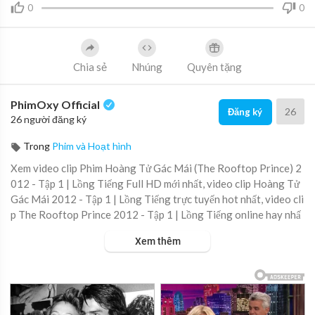
0
0
Chia sẻ
Nhúng
Quyên tặng
PhimOxy Official
26
Đăng ký
26 người đăng ký
Trong
Phim và Hoạt hình
Xem video clip Phim Hoàng Tử Gác Mái (The Rooftop Prince) 2
012 - Tập 1 | Lồng Tiếng Full HD mới nhất, video clip Hoàng Tử
Gác Mái 2012 - Tập 1 | Lồng Tiếng trực tuyến hot nhất, video cli
p The Rooftop Prince 2012 - Tập 1 | Lồng Tiếng online hay nhấ
t.
Xem thêm
▶ Xem danh sách phát Full tập tại đây:
https://viet.tube/watch/
9lPADu....wi7FNvaQS/list/L5ixG