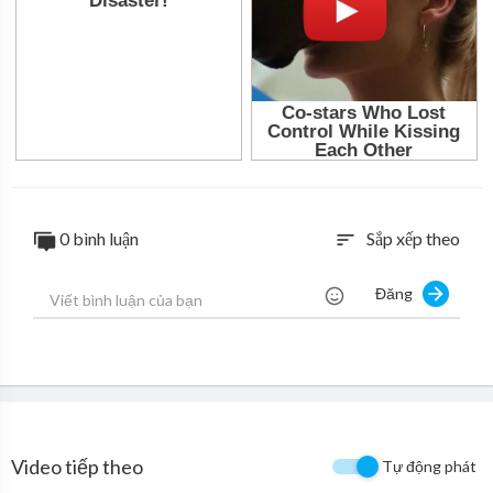
0 bình luận
Sắp xếp theo
sort
Đăng
Video tiếp theo
Tự động phát