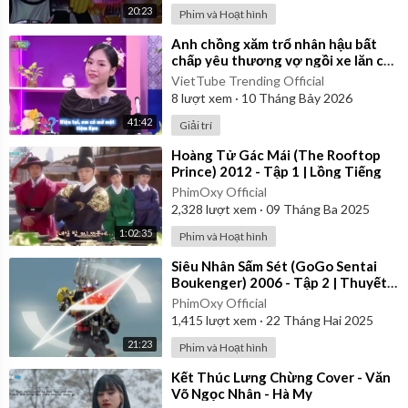
20:23
Phim và Hoạt hình
⁣Anh chồng xăm trổ nhân hậu bất
chấp yêu thương vợ ngồi xe lăn cả
đời | Yêu Là Cưới
VietTube Trending Official
8
lượt xem
·
10 Tháng Bảy 2026
41:42
Giải trí
⁣Hoàng Tử Gác Mái (The Rooftop
Prince) 2012 - Tập 1 | Lồng Tiếng
PhimOxy Official
2,328
lượt xem
·
09 Tháng Ba 2025
1:02:35
Phim và Hoạt hình
⁣Siêu Nhân Sấm Sét (GoGo Sentai
Boukenger) 2006 - Tập 2 | Thuyết
Minh
PhimOxy Official
1,415
lượt xem
·
22 Tháng Hai 2025
21:23
Phim và Hoạt hình
⁣Kết Thúc Lưng Chừng Cover - Văn
Võ Ngọc Nhân - Hà My