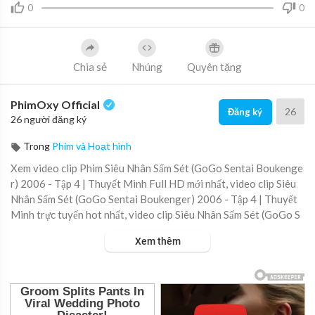
0
0
Chia sẻ
Nhúng
Quyên tặng
PhimOxy Official
26
Đăng ký
26 người đăng ký
Trong
Phim và Hoạt hình
Xem video clip Phim Siêu Nhân Sấm Sét (GoGo Sentai Boukenge
r) 2006 - Tập 4 | Thuyết Minh Full HD mới nhất, video clip Siêu
Nhân Sấm Sét (GoGo Sentai Boukenger) 2006 - Tập 4 | Thuyết
Minh trực tuyến hot nhất, video clip Siêu Nhân Sấm Sét (GoGo S
entai Boukenger) 2006 - Tập 4 | Thuyết Minh online hay nhất.
Xem thêm
▶ Xem danh sách phát Full tập tại đây:
https://viet.tube/watch/s
ieu-n....han-sam-set-gogo-sen