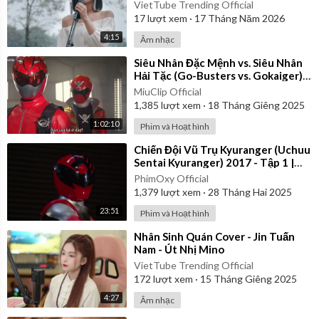
VietTube Trending Official
17
lượt xem
·
17 Tháng Năm 2026
4:15
Âm nhạc
⁣Siêu Nhân Đặc Mệnh vs. Siêu Nhân
Hải Tặc (Go-Busters vs. Gokaiger) |
Vietsub
MiuClip Official
1,385
lượt xem
·
18 Tháng Giêng 2025
1:02:10
Phim và Hoạt hình
⁣Chiến Đội Vũ Trụ Kyuranger (Uchuu
Sentai Kyuranger) 2017 - Tập 1 |
Thuyết Minh
PhimOxy Official
1,379
lượt xem
·
28 Tháng Hai 2025
23:51
Phim và Hoạt hình
⁣Nhân Sinh Quán Cover - Jin Tuấn
Nam - Út Nhị Mino
VietTube Trending Official
172
lượt xem
·
15 Tháng Giêng 2025
4:27
Âm nhạc