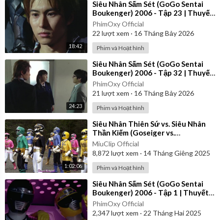
⁣Siêu Nhân Sấm Sét (GoGo Sentai
Boukenger) 2006 - Tập 23 | Thuyết
Minh
PhimOxy Official
22
lượt xem
·
16 Tháng Bảy 2026
18:42
Phim và Hoạt hình
⁣Siêu Nhân Sấm Sét (GoGo Sentai
Boukenger) 2006 - Tập 32 | Thuyết
Minh
PhimOxy Official
21
lượt xem
·
16 Tháng Bảy 2026
24:23
Phim và Hoạt hình
⁣Siêu Nhân Thiên Sứ vs. Siêu Nhân
Thần Kiếm (Goseiger vs.
Shinkenger) | Vietsub
MiuClip Official
8,872
lượt xem
·
14 Tháng Giêng 2025
1:02:06
Phim và Hoạt hình
⁣Siêu Nhân Sấm Sét (GoGo Sentai
Boukenger) 2006 - Tập 1 | Thuyết
Minh
PhimOxy Official
2,347
lượt xem
·
22 Tháng Hai 2025