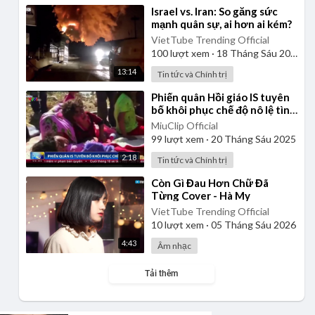
⁣Israel vs. Iran: So găng sức
mạnh quân sự, ai hơn ai kém?
VietTube Trending Official
100
lượt xem
·
18 Tháng Sáu 2025
13:14
Tin tức và Chính trị
⁣Phiến quân Hồi giáo IS tuyên
bố khôi phục chế độ nô lệ tình
dục
MiuClip Official
99
lượt xem
·
20 Tháng Sáu 2025
2:18
Tin tức và Chính trị
⁣Còn Gì Đau Hơn Chữ Đã
Từng Cover - Hà My
VietTube Trending Official
10
lượt xem
·
05 Tháng Sáu 2026
4:43
Âm nhạc
Tải thêm