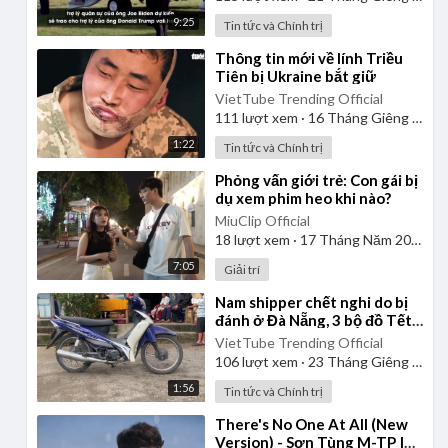
9:25
Tin tức và Chính trị
⁣Thông tin mới về lính Triều
Tiên bị Ukraine bắt giữ
VietTube Trending Official
111
lượt xem
·
16 Tháng Giêng 2025
1:22
Tin tức và Chính trị
⁣Phỏng vấn giới trẻ: Con gái bị
dụ xem phim heo khi nào?
MiuClip Official
18
lượt xem
·
17 Tháng Năm 2026
7:05
Giải trí
⁣Nam shipper chết nghi do bị
đánh ở Đà Nẵng, 3 bộ đồ Tết
còn chưa kịp mặc
VietTube Trending Official
106
lượt xem
·
23 Tháng Giêng 2025
1:56
Tin tức và Chính trị
⁣There's No One At All (New
Version) - Sơn Tùng M-TP |