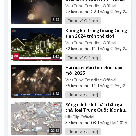
mới, hy vọng mới
VietTube Trending Official
97
lượt xem
·
29 Tháng Giêng 2025
9:33
Tin tức và Chính trị
⁣Không khí trang hoàng Giáng
sinh 2024 trên thế giới
VietTube Trending Official
82
lượt xem
·
14 Tháng Giêng 2025
1:45
Tin tức và Chính trị
⁣Hai nước đầu tiên đón năm
mới 2025
VietTube Trending Official
55
lượt xem
·
14 Tháng Giêng 2025
6:52
Tin tức và Chính trị
⁣Rùng mình kinh hãi chân gà
thải loại Trung Quốc lúc nhúc
giòi bọ, cấp đông 20 năm
MiuClip Official
37
lượt xem
·
08 Tháng Hai 2026
22:35
Tin tức và Chính trị