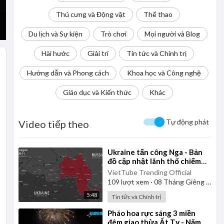
Thú cưng và Động vật
Thể thao
Du lịch và Sự kiện
Trò chơi
Mọi người và Blog
Hài hước
Giải trí
Tin tức và Chính trị
Hướng dẫn và Phong cách
Khoa học và Công nghệ
Giáo dục và Kiến thức
Khác
Tự động phát
Video tiếp theo
⁣Ukraine tấn công Nga - Bản
đồ cập nhật lãnh thổ chiếm
đóng Kursk từ ngày
VietTube Trending Official
06/08/2024 đến 06/01/2025
109
lượt xem
·
08 Tháng Giêng 2025
5:48
Tin tức và Chính trị
⁣Pháo hoa rực sáng 3 miền
đêm giao thừa Ất Tỵ - Năm