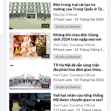
⁣Bên trong trại cải tạo tư
tưởng của Trung Quốc ở Tân
Cương
MiuClip Official
37
lượt xem
·
14 Tháng Hai 2026
4:14
Tin tức và Chính trị
⁣Không khí chào đón Giáng
sinh 2024 tràn ngập mọi nơi
VietTube Trending Official
49
lượt xem
·
14 Tháng Giêng 2025
5:41
Tin tức và Chính trị
⁣TP. Hà Nội đã sẵn sàng trận
địa pháo hoa đêm giao thừa
Tết Bính Ngọ 2026
VietTube Trending Official
31
lượt xem
·
16 Tháng Hai 2026
9:21
Tin tức và Chính trị
⁣Vali hạt nhân của tổng thống
Mỹ được chuyển giao ra sao?
VietTube Trending Official
115
lượt xem
·
21 Tháng Giêng 2025