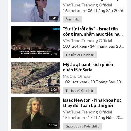
Official Music Video
VietTube Trending Official
16
lượt xem
·
06 Tháng Sáu 2026
3:41
Âm nhạc
⁣"Sư tử trỗi dậy" - Israel tấn
công Iran, nhắm mục tiêu hạt
nhân, tên lửa, chỉ huy
VietTube Trending Official
103
lượt xem
·
14 Tháng Sáu 2025
9:25
Tin tức và Chính trị
⁣Mỹ ào ạt oanh kích phiến
quân IS ở Syria
MiuClip Official
102
lượt xem
·
20 Tháng Sáu 2025
6:06
Tin tức và Chính trị
⁣Isaac Newton - Nhà khoa học
thay đổi toàn bộ thế giới
VietTube Trending Official
15
lượt xem
·
17 Tháng Năm 2026
15:24
Giáo dục và Kiến thức