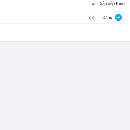
Sắp xếp theo
sort
Đăng