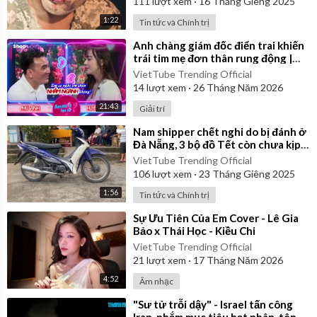
111
lượt xem
·
16 Tháng Giêng 2025
1:22
Tin tức và Chính trị
⁣Anh chàng giám đốc điển trai khiến
trái tim mẹ đơn thân rung động |
Bạn Muốn Hẹn Hò
VietTube Trending Official
14
lượt xem
·
26 Tháng Năm 2026
21:43
Giải trí
⁣Nam shipper chết nghi do bị đánh ở
Đà Nẵng, 3 bộ đồ Tết còn chưa kịp
mặc
VietTube Trending Official
106
lượt xem
·
23 Tháng Giêng 2025
1:56
Tin tức và Chính trị
⁣Sự Ưu Tiên Của Em Cover - Lê Gia
Bảo x Thái Học - Kiều Chi
VietTube Trending Official
21
lượt xem
·
17 Tháng Năm 2026
4:52
Âm nhạc
⁣"Sư tử trỗi dậy" - Israel tấn công
Iran, nhắm mục tiêu hạt nhân, tên