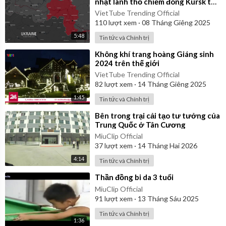
nhật lãnh thổ chiếm đóng Kursk từ
ngày 06/08/2024 đến 06/01/2025
VietTube Trending Official
110
lượt xem
·
08 Tháng Giêng 2025
5:48
Tin tức và Chính trị
⁣Không khí trang hoàng Giáng sinh
2024 trên thế giới
VietTube Trending Official
82
lượt xem
·
14 Tháng Giêng 2025
1:45
Tin tức và Chính trị
⁣Bên trong trại cải tạo tư tưởng của
Trung Quốc ở Tân Cương
MiuClip Official
37
lượt xem
·
14 Tháng Hai 2026
4:14
Tin tức và Chính trị
⁣Thần đồng bi da 3 tuổi
MiuClip Official
91
lượt xem
·
13 Tháng Sáu 2025
Tin tức và Chính trị
1:36