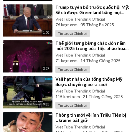
⁣Trump tuyên bố trước quốc hội Mỹ:
Sẽ có được Greenland bằng mọi
cách!
VietTube Trending Official
76
lượt xem
·
05 Tháng Ba 2025
1:05
Tin tức và Chính trị
⁣Thế giới tưng bừng chào đón năm
mới 2025 trong bữa tiệc pháo hoa
màu sắc
VietTube Trending Official
71
lượt xem
·
14 Tháng Giêng 2025
2:27
Tin tức và Chính trị
⁣Vali hạt nhân của tổng thống Mỹ
được chuyển giao ra sao?
VietTube Trending Official
115
lượt xem
·
21 Tháng Giêng 2025
9:25
Tin tức và Chính trị
⁣Thông tin mới về lính Triều Tiên bị
Ukraine bắt giữ
VietTube Trending Official