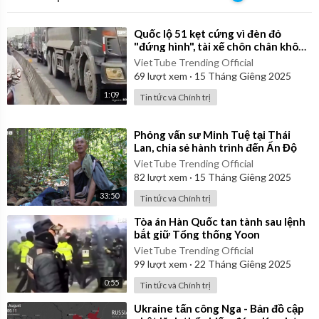
⁣Quốc lộ 51 kẹt cứng vì đèn đỏ
"đứng hình", tài xế chôn chân không
dám vượt
VietTube Trending Official
69
lượt xem
·
15 Tháng Giêng 2025
1:09
Tin tức và Chính trị
⁣Phỏng vấn sư Minh Tuệ tại Thái
Lan, chia sẻ hành trình đến Ấn Độ
VietTube Trending Official
82
lượt xem
·
15 Tháng Giêng 2025
33:50
Tin tức và Chính trị
⁣Tòa án Hàn Quốc tan tành sau lệnh
bắt giữ Tổng thống Yoon
VietTube Trending Official
99
lượt xem
·
22 Tháng Giêng 2025
0:55
Tin tức và Chính trị
⁣Ukraine tấn công Nga - Bản đồ cập