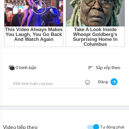
0 bình luận
Sắp xếp theo
sort
Đăng
Video tiếp theo
Tự động phát