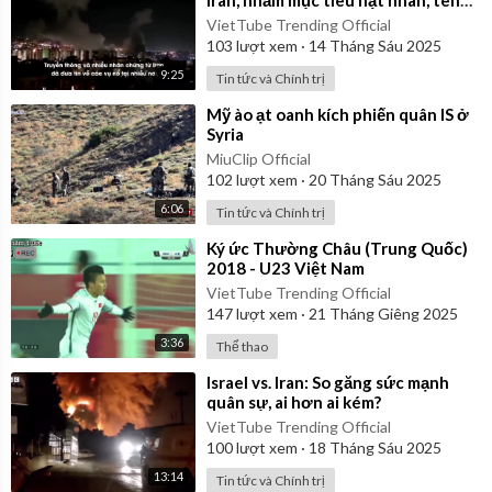
lửa, chỉ huy
VietTube Trending Official
103
lượt xem
·
14 Tháng Sáu 2025
9:25
Tin tức và Chính trị
⁣Mỹ ào ạt oanh kích phiến quân IS ở
Syria
MiuClip Official
102
lượt xem
·
20 Tháng Sáu 2025
6:06
Tin tức và Chính trị
⁣Ký ức Thường Châu (Trung Quốc)
2018 - U23 Việt Nam
VietTube Trending Official
147
lượt xem
·
21 Tháng Giêng 2025
3:36
Thể thao
⁣Israel vs. Iran: So găng sức mạnh
quân sự, ai hơn ai kém?
VietTube Trending Official
100
lượt xem
·
18 Tháng Sáu 2025
13:14
Tin tức và Chính trị