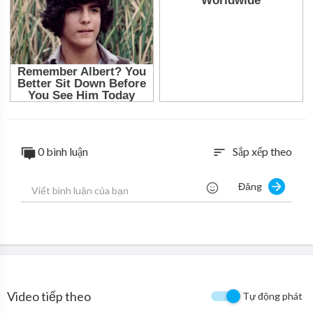
0 bình luận
Sắp xếp theo
sort
Đăng
Video tiếp theo
Tự động phát