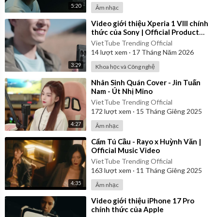
5:20
Âm nhạc
⁣Video giới thiệu Xperia 1 VIII chính
thức của Sony | Official Product
Video
VietTube Trending Official
14
lượt xem
·
17 Tháng Năm 2026
3:29
Khoa học và Công nghệ
⁣Nhân Sinh Quán Cover - Jin Tuấn
Nam - Út Nhị Mino
VietTube Trending Official
172
lượt xem
·
15 Tháng Giêng 2025
4:27
Âm nhạc
⁣Cẩm Tú Cầu - Rayo x Huỳnh Văn |
Official Music Video
VietTube Trending Official
163
lượt xem
·
11 Tháng Giêng 2025
4:35
Âm nhạc
⁣Video giới thiệu iPhone 17 Pro
chính thức của Apple