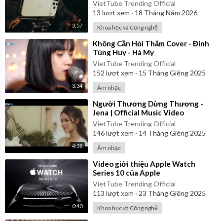
VietTube Trending Official
13
lượt xem
·
18 Tháng Năm 2026
3:57
Khoa học và Công nghệ
⁣Không Cần Hỏi Thăm Cover - Đinh
Tùng Huy - Hà My
VietTube Trending Official
152
lượt xem
·
15 Tháng Giêng 2025
3:34
Âm nhạc
⁣Người Thương Dừng Thương -
Jena | Official Music Video
VietTube Trending Official
146
lượt xem
·
14 Tháng Giêng 2025
4:38
Âm nhạc
⁣Video giới thiệu Apple Watch
Series 10 của Apple
VietTube Trending Official
113
lượt xem
·
23 Tháng Giêng 2025
0:40
Khoa học và Công nghệ