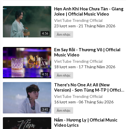
⁣Hẹn Anh Khi Hoa Chưa Tàn - Giang
Jolee | Official Music Video
VietTube Trending Official
23
lượt xem
·
21 Tháng Năm 2026
4:56
Âm nhạc
⁣Em Say Rồi - Thương Võ | Official
Music Video
VietTube Trending Official
18
lượt xem
·
17 Tháng Năm 2026
4:51
Âm nhạc
⁣There's No One At All (New
Version) - Sơn Tùng M-TP | Official
Music Video
VietTube Trending Official
16
lượt xem
·
06 Tháng Sáu 2026
3:41
Âm nhạc
⁣Nắm - Hương Ly | Official Music
Video Lyrics