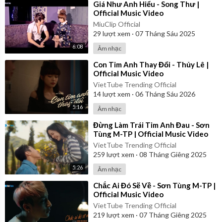
⁣Giá Như Anh Hiểu - Song Thư |
Official Music Video
MiuClip Official
29
lượt xem
·
07 Tháng Sáu 2025
6:08
Âm nhạc
⁣Con Tim Anh Thay Đổi - Thủy Lê |
Official Music Video
VietTube Trending Official
14
lượt xem
·
06 Tháng Sáu 2026
5:16
Âm nhạc
⁣Đừng Làm Trái Tim Anh Đau - Sơn
Tùng M-TP | Official Music Video
VietTube Trending Official
259
lượt xem
·
08 Tháng Giêng 2025
5:26
Âm nhạc
⁣Chắc Ai Đó Sẽ Về - Sơn Tùng M-TP |
Official Music Video
VietTube Trending Official
219
lượt xem
·
07 Tháng Giêng 2025