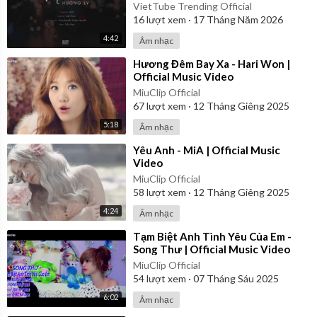
VietTube Trending Official
16
lượt xem
·
17 Tháng Năm 2026
4:42
Âm nhạc
⁣Hương Đêm Bay Xa - Hari Won |
Official Music Video
MiuClip Official
67
lượt xem
·
12 Tháng Giêng 2025
5:18
Âm nhạc
⁣Yêu Anh - MiA | Official Music
Video
MiuClip Official
58
lượt xem
·
12 Tháng Giêng 2025
4:24
Âm nhạc
⁣Tạm Biệt Anh Tình Yêu Của Em -
Song Thư | Official Music Video
MiuClip Official
54
lượt xem
·
07 Tháng Sáu 2025
6:02
Âm nhạc