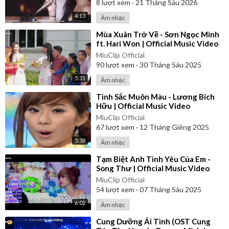
8
lượt xem
·
21 Tháng Sáu 2026
4:13
Âm nhạc
⁣Mùa Xuân Trở Về - Sơn Ngọc Minh
ft. Hari Won | Official Music Video
MiuClip Official
90
lượt xem
·
30 Tháng Sáu 2025
5:31
Âm nhạc
⁣Tình Sắc Muôn Màu - Lương Bích
Hữu | Official Music Video
MiuClip Official
67
lượt xem
·
12 Tháng Giêng 2025
5:38
Âm nhạc
⁣Tạm Biệt Anh Tình Yêu Của Em -
Song Thư | Official Music Video
MiuClip Official
54
lượt xem
·
07 Tháng Sáu 2025
6:02
Âm nhạc
⁣Cung Dưỡng Ái Tình (OST Cung