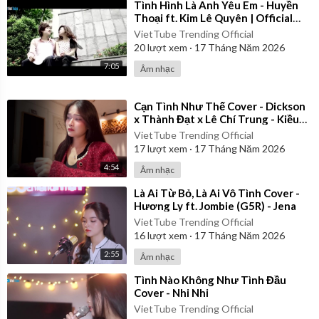
⁣Tình Hình Là Anh Yêu Em - Huyền
Thoại ft. Kim Lê Quyên | Official
Music Video
VietTube Trending Official
20
lượt xem
·
17 Tháng Năm 2026
7:05
Âm nhạc
⁣Cạn Tình Như Thế Cover - Dickson
x Thành Đạt x Lê Chí Trung - Kiều
Chi
VietTube Trending Official
17
lượt xem
·
17 Tháng Năm 2026
4:54
Âm nhạc
⁣Là Ai Từ Bỏ, Là Ai Vô Tình Cover -
Hương Ly ft. Jombie (G5R) - Jena
VietTube Trending Official
16
lượt xem
·
17 Tháng Năm 2026
2:55
Âm nhạc
⁣Tình Nào Không Như Tình Đầu
Cover - Nhi Nhi
VietTube Trending Official