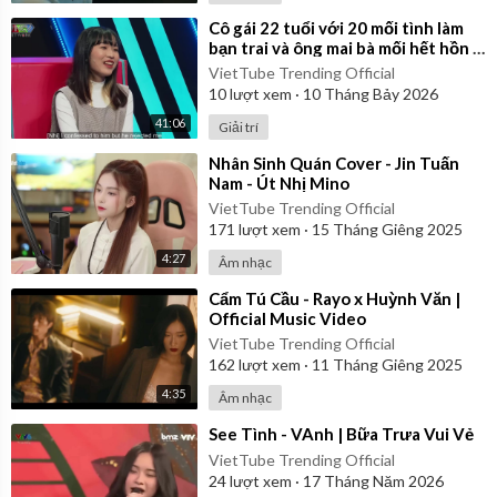
⁣Cô gái 22 tuổi với 20 mối tình làm
bạn trai và ông mai bà mối hết hồn |
Ghép Đôi Thần Tốc
VietTube Trending Official
10
lượt xem
·
10 Tháng Bảy 2026
41:06
Giải trí
⁣Nhân Sinh Quán Cover - Jin Tuấn
Nam - Út Nhị Mino
VietTube Trending Official
171
lượt xem
·
15 Tháng Giêng 2025
4:27
Âm nhạc
⁣Cẩm Tú Cầu - Rayo x Huỳnh Văn |
Official Music Video
VietTube Trending Official
162
lượt xem
·
11 Tháng Giêng 2025
4:35
Âm nhạc
⁣See Tình - VAnh | Bữa Trưa Vui Vẻ
VietTube Trending Official
24
lượt xem
·
17 Tháng Năm 2026