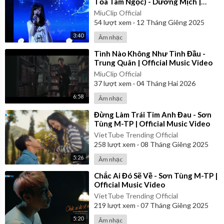
Tỏa Tâm Ngọc) - Dương Mịch |
Vietsub
MiuClip Official
54
lượt xem
·
12 Tháng Giêng 2025
3:40
Âm nhạc
⁣Tình Nào Không Như Tình Đầu -
Trung Quân | Official Music Video
MiuClip Official
37
lượt xem
·
04 Tháng Hai 2026
6:58
Âm nhạc
⁣Đừng Làm Trái Tim Anh Đau - Sơn
Tùng M-TP | Official Music Video
VietTube Trending Official
258
lượt xem
·
08 Tháng Giêng 2025
5:26
Âm nhạc
⁣Chắc Ai Đó Sẽ Về - Sơn Tùng M-TP |
Official Music Video
VietTube Trending Official
219
lượt xem
·
07 Tháng Giêng 2025
5:20
Âm nhạc