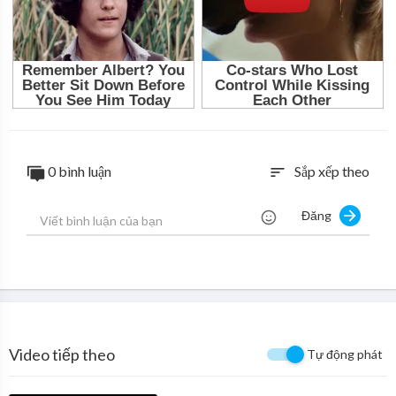
0 bình luận
Sắp xếp theo
sort
Đăng
Video tiếp theo
Tự động phát