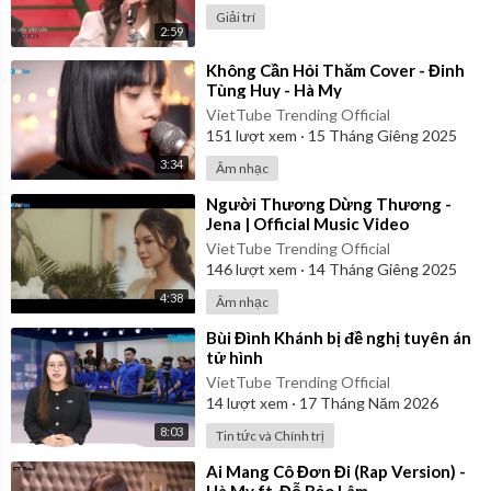
Giải trí
2:59
⁣Không Cần Hỏi Thăm Cover - Đinh
Tùng Huy - Hà My
VietTube Trending Official
151
lượt xem
·
15 Tháng Giêng 2025
3:34
Âm nhạc
⁣Người Thương Dừng Thương -
Jena | Official Music Video
VietTube Trending Official
146
lượt xem
·
14 Tháng Giêng 2025
4:38
Âm nhạc
⁣Bùi Đình Khánh bị đề nghị tuyên án
tử hình
VietTube Trending Official
14
lượt xem
·
17 Tháng Năm 2026
8:03
Tin tức và Chính trị
⁣Ai Mang Cô Đơn Đi (Rap Version) -
Hà My ft. Đỗ Bảo Lâm