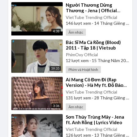
⁣Người Thương Dừng
Thương - Jena | Official
Music Video
VietTube Trending Official
146
lượt xem
·
14 Tháng Giêng 2025
4:38
Âm nhạc
⁣Bác Sĩ Ma Cà Rồng (Blood)
2011 - Tập 18 | Vietsub
PhimOxy Official
12
lượt xem
·
15 Tháng Năm 2026
59:35
Phim và Hoạt hình
⁣Ai Mang Cô Đơn Đi (Rap
Version) - Hà My ft. Đỗ Bảo
Lâm
VietTube Trending Official
131
lượt xem
·
28 Tháng Giêng 2025
3:36
Âm nhạc
⁣Sơn Thủy Trùng Mây - Jena
ft. Anh Rồng | Lyrics Video
VietTube Trending Official
126
lượt xem
·
13 Tháng Giêng 2025