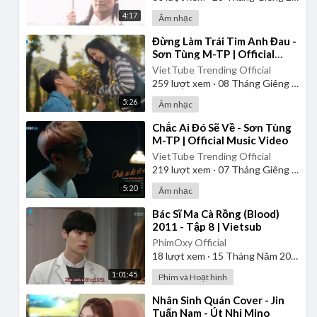
4:17
Âm nhạc
⁣Đừng Làm Trái Tim Anh Đau -
Sơn Tùng M-TP | Official
Music Video
VietTube Trending Official
259
lượt xem
·
08 Tháng Giêng 2025
5:26
Âm nhạc
⁣Chắc Ai Đó Sẽ Về - Sơn Tùng
M-TP | Official Music Video
VietTube Trending Official
219
lượt xem
·
07 Tháng Giêng 2025
5:20
Âm nhạc
⁣Bác Sĩ Ma Cà Rồng (Blood)
2011 - Tập 8 | Vietsub
PhimOxy Official
18
lượt xem
·
15 Tháng Năm 2026
1:01:45
Phim và Hoạt hình
⁣Nhân Sinh Quán Cover - Jin
Tuấn Nam - Út Nhị Mino