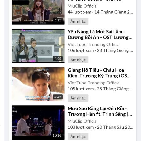
MiuClip Official
44
lượt xem
·
14 Tháng Giêng 2025
6:15
Âm nhạc
⁣Yêu Nàng Là Một Sai Lầm -
Dương Bồi An - OST Lương
Sơn Bá Chúc Anh Đài 2007 |
VietTube Trending Official
Vietsub
106
lượt xem
·
28 Tháng Giêng 2025
4:05
Âm nhạc
⁣Giang Hồ Tiếu - Châu Hoa
Kiện, Trương Kỷ Trung (OST
Thần Điêu Đại Hiệp 2006) |
VietTube Trending Official
Vietsub
105
lượt xem
·
28 Tháng Giêng 2025
4:45
Âm nhạc
⁣Mưa Sao Băng Lại Đến Rồi -
Trương Hàn ft. Trịnh Sảng |
Vietsub
MiuClip Official
103
lượt xem
·
20 Tháng Sáu 2025
10:16
Âm nhạc