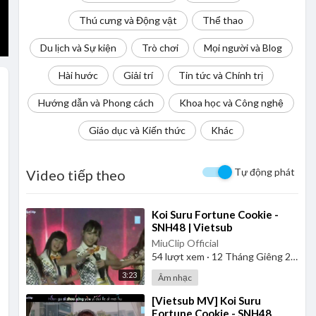
Thú cưng và Động vật
Thể thao
Du lịch và Sự kiện
Trò chơi
Mọi người và Blog
Hài hước
Giải trí
Tin tức và Chính trị
Hướng dẫn và Phong cách
Khoa học và Công nghệ
Giáo dục và Kiến thức
Khác
Tự động phát
Video tiếp theo
⁣Koi Suru Fortune Cookie -
SNH48 | Vietsub
MiuClip Official
54
lượt xem
·
12 Tháng Giêng 2025
3:23
Âm nhạc
⁣[Vietsub MV] Koi Suru
Fortune Cookie - SNH48