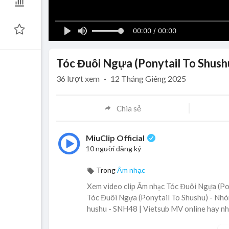
00:00 / 00:00
Tóc Đuôi Ngựa (Ponytail To Shush
36
lượt xem
·
12 Tháng Giêng 2025
Chia sẻ
MiuClip Official
10 người đăng ký
Trong
Âm nhạc
Xem video clip Âm nhạc Tóc Đuôi Ngựa (Pon
Tóc Đuôi Ngựa (Ponytail To Shushu) - Nhóm
hushu - SNH48 | Vietsub MV online hay nh