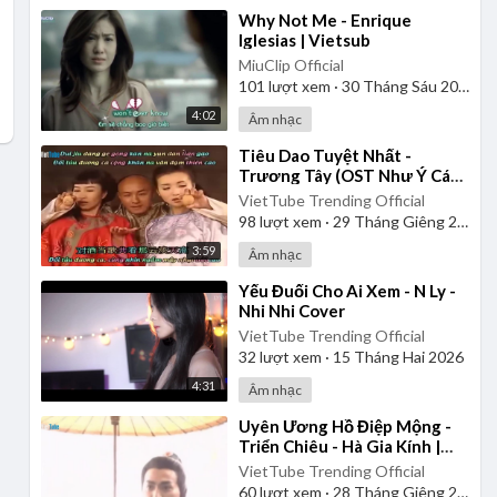
⁣Why Not Me - Enrique
Iglesias | Vietsub
MiuClip Official
101
lượt xem
·
30 Tháng Sáu 2025
4:02
Âm nhạc
⁣Tiêu Dao Tuyệt Nhất -
Trương Tây (OST Như Ý Cát
Tường) | Vietsub
VietTube Trending Official
98
lượt xem
·
29 Tháng Giêng 2025
3:59
Âm nhạc
⁣Yếu Đuối Cho Ai Xem - N Ly -
Nhi Nhi Cover
VietTube Trending Official
32
lượt xem
·
15 Tháng Hai 2026
4:31
Âm nhạc
⁣Uyên Ương Hồ Điệp Mộng -
Triển Chiêu - Hà Gia Kính |
Vietsub
VietTube Trending Official
60
lượt xem
·
28 Tháng Giêng 2025