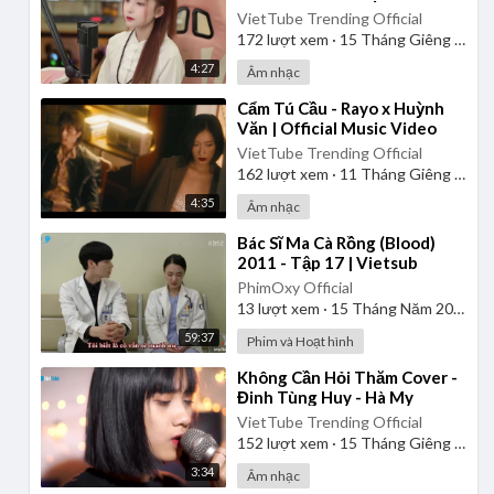
VietTube Trending Official
172
lượt xem
·
15 Tháng Giêng 2025
4:27
Âm nhạc
⁣Cẩm Tú Cầu - Rayo x Huỳnh
Văn | Official Music Video
VietTube Trending Official
162
lượt xem
·
11 Tháng Giêng 2025
4:35
Âm nhạc
⁣Bác Sĩ Ma Cà Rồng (Blood)
2011 - Tập 17 | Vietsub
PhimOxy Official
13
lượt xem
·
15 Tháng Năm 2026
59:37
Phim và Hoạt hình
⁣Không Cần Hỏi Thăm Cover -
Đinh Tùng Huy - Hà My
VietTube Trending Official
152
lượt xem
·
15 Tháng Giêng 2025
3:34
Âm nhạc