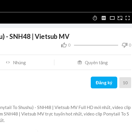
u) - SNH48 | Vietsub MV
0
0
Nhúng
Quyên tặng
Đăng ký
10
ytail To Shushu) - SNH48 | Vietsub MV Full HD mới nhất, video clip
 SNH48 | Vietsub MV trực tuyến hot nhất, video clip Ponytail To S
ất.