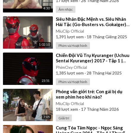
17
lượt xem
·
26 Tháng Năm 2026
4:30
Âm nhạc
⁣Siêu Nhân Đặc Mệnh vs. Siêu Nhân
Hải Tặc (Go-Busters vs. Gokaiger) |
Vietsub
MiuClip Official
1,391
lượt xem
·
18 Tháng Giêng 2025
1:02:10
Phim và Hoạt hình
⁣Chiến Đội Vũ Trụ Kyuranger (Uchuu
Sentai Kyuranger) 2017 - Tập 1 |
Thuyết Minh
PhimOxy Official
1,385
lượt xem
·
28 Tháng Hai 2025
23:51
Phim và Hoạt hình
⁣Phỏng vấn giới trẻ: Con gái bị dụ
xem phim heo khi nào?
MiuClip Official
18
lượt xem
·
17 Tháng Năm 2026
7:05
Giải trí
⁣Cung Tỏa Tâm Ngọc - Ngọc Sáng
Hoàng Cung 2011 - Tập 1 | Thuyết