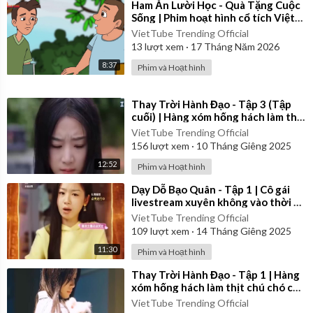
⁣Ham Ăn Lười Học - Quà Tặng Cuộc
Sống | Phim hoạt hình cổ tích Việt
Nam
VietTube Trending Official
13
lượt xem
·
17 Tháng Năm 2026
8:37
Phim và Hoạt hình
⁣Thay Trời Hành Đạo - Tập 3 (Tập
cuối) | Hàng xóm hống hách làm thịt
chú chó của cô gái | Review Phim
VietTube Trending Official
156
lượt xem
·
10 Tháng Giêng 2025
12:52
Phim và Hoạt hình
⁣Dạy Dỗ Bạo Quân - Tập 1 | Cô gái
livestream xuyên không vào thời cổ
đại | Review Phim
VietTube Trending Official
109
lượt xem
·
14 Tháng Giêng 2025
11:30
Phim và Hoạt hình
⁣Thay Trời Hành Đạo - Tập 1 | Hàng
xóm hống hách làm thịt chú chó của
cô gái | Review Phim
VietTube Trending Official