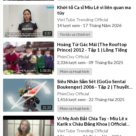
⁣Khởi tố Ca sĩ Miu Lê vì liên quan ma
túy
VietTube Trending Official
14
lượt xem
·
17 Tháng Năm 2026
3:37
Tin tức và Chính trị
⁣Hoàng Tử Gác Mái (The Rooftop
Prince) 2012 - Tập 1 | Lồng Tiếng
PhimOxy Official
2,336
lượt xem
·
09 Tháng Ba 2025
1:02:35
Phim và Hoạt hình
⁣Siêu Nhân Sấm Sét (GoGo Sentai
Boukenger) 2006 - Tập 2 | Thuyết
Minh
PhimOxy Official
1,416
lượt xem
·
22 Tháng Hai 2025
21:23
Phim và Hoạt hình
⁣Vì Mẹ Anh Bắt Chia Tay - Miu Lê x
Karik x Châu Đăng Khoa | Official
Music Video
VietTube Trending Official