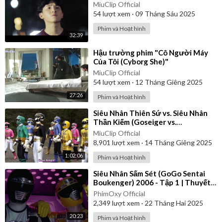
MiuClip Official
54
lượt xem
·
09 Tháng Sáu 2025
Phim và Hoạt hình
32:39
⁣Hậu trường phim "Cô Người Máy
Của Tôi (Cyborg She)"
MiuClip Official
54
lượt xem
·
12 Tháng Giêng 2025
27:26
Phim và Hoạt hình
⁣Siêu Nhân Thiên Sứ vs. Siêu Nhân
Thần Kiếm (Goseiger vs.
Shinkenger) | Vietsub
MiuClip Official
8,901
lượt xem
·
14 Tháng Giêng 2025
1:02:06
Phim và Hoạt hình
⁣Siêu Nhân Sấm Sét (GoGo Sentai
Boukenger) 2006 - Tập 1 | Thuyết
Minh
PhimOxy Official
2,349
lượt xem
·
22 Tháng Hai 2025
20:23
Phim và Hoạt hình