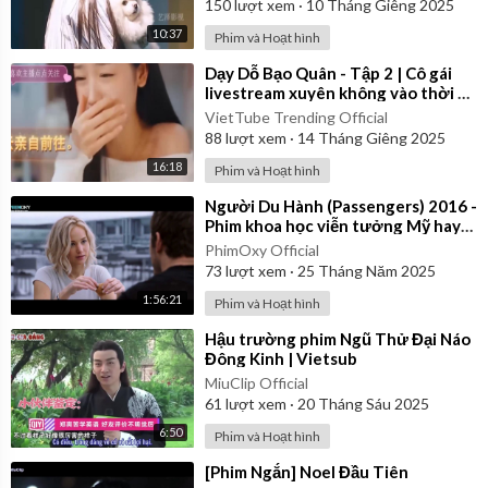
150
lượt xem
·
10 Tháng Giêng 2025
10:37
Phim và Hoạt hình
⁣Dạy Dỗ Bạo Quân - Tập 2 | Cô gái
livestream xuyên không vào thời cổ
đại | Review Phim
VietTube Trending Official
88
lượt xem
·
14 Tháng Giêng 2025
16:18
Phim và Hoạt hình
⁣Người Du Hành (Passengers) 2016 -
Phim khoa học viễn tưởng Mỹ hay
nhất | Vietsub
PhimOxy Official
73
lượt xem
·
25 Tháng Năm 2025
1:56:21
Phim và Hoạt hình
⁣Hậu trường phim Ngũ Thử Đại Náo
Đông Kinh | Vietsub
MiuClip Official
61
lượt xem
·
20 Tháng Sáu 2025
6:50
Phim và Hoạt hình
⁣[Phim Ngắn] Noel Đầu Tiên