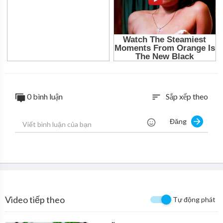
0 bình luận
Sắp xếp theo
sort
Đăng
Video tiếp theo
Tự động phát