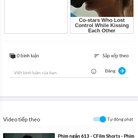
0 bình luận
Sắp xếp theo
sort
Đăng
Video tiếp theo
Tự động phát
⁣Phim ngắn 613 - CFilm Shorts - Phim