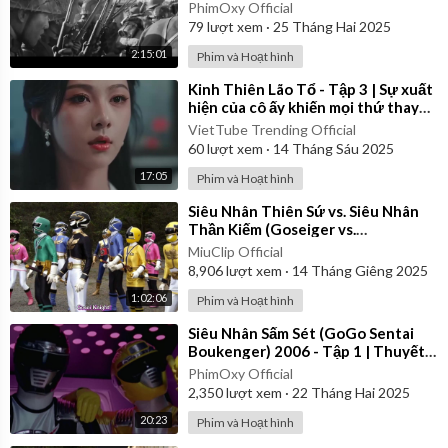
PhimOxy Official
79
lượt xem
·
25 Tháng Hai 2025
2:15:01
Phim và Hoạt hình
⁣Kinh Thiên Lão Tổ - Tập 3 | Sự xuất
hiện của cô ấy khiến mọi thứ thay
đổi...
VietTube Trending Official
60
lượt xem
·
14 Tháng Sáu 2025
17:05
Phim và Hoạt hình
⁣Siêu Nhân Thiên Sứ vs. Siêu Nhân
Thần Kiếm (Goseiger vs.
Shinkenger) | Vietsub
MiuClip Official
8,906
lượt xem
·
14 Tháng Giêng 2025
1:02:06
Phim và Hoạt hình
⁣Siêu Nhân Sấm Sét (GoGo Sentai
Boukenger) 2006 - Tập 1 | Thuyết
Minh
PhimOxy Official
2,350
lượt xem
·
22 Tháng Hai 2025
20:23
Phim và Hoạt hình