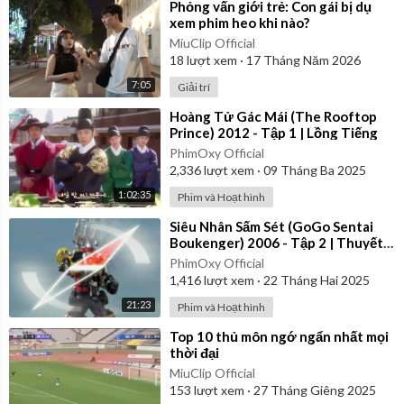
⁣Phỏng vấn giới trẻ: Con gái bị dụ
xem phim heo khi nào?
MiuClip Official
18
lượt xem
·
17 Tháng Năm 2026
7:05
Giải trí
⁣Hoàng Tử Gác Mái (The Rooftop
Prince) 2012 - Tập 1 | Lồng Tiếng
PhimOxy Official
2,336
lượt xem
·
09 Tháng Ba 2025
1:02:35
Phim và Hoạt hình
⁣Siêu Nhân Sấm Sét (GoGo Sentai
Boukenger) 2006 - Tập 2 | Thuyết
Minh
PhimOxy Official
1,416
lượt xem
·
22 Tháng Hai 2025
21:23
Phim và Hoạt hình
⁣Top 10 thủ môn ngớ ngẩn nhất mọi
thời đại
MiuClip Official
153
lượt xem
·
27 Tháng Giêng 2025