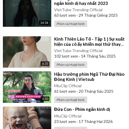
ngắn kinh dị hay nhất 2023
VietTube Trending Official
63
lượt xem
·
29 Tháng Giêng 2025
14:34
Phim và Hoạt hình
⁣Kinh Thiên Lão Tổ - Tập 1 | Sự xuất
hiện của cô ấy khiến mọi thứ thay
đổi...
VietTube Trending Official
102
lượt xem
·
14 Tháng Sáu 2025
6:35
Phim và Hoạt hình
⁣Hậu trường phim Ngũ Thử Đại Náo
Đông Kinh | Vietsub
MiuClip Official
61
lượt xem
·
20 Tháng Sáu 2025
6:50
Phim và Hoạt hình
⁣Đứa Con - Phim ngắn kinh dị
MiuClip Official
23
lượt xem
·
17 Tháng Hai 2026