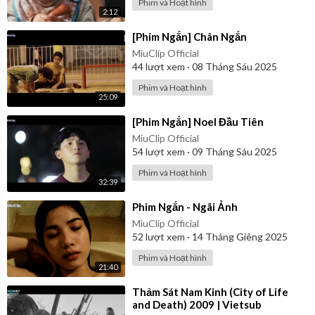
Phim và Hoạt hình
2:12
⁣[Phim Ngắn] Chân Ngắn
MiuClip Official
44
lượt xem
·
08 Tháng Sáu 2025
Phim và Hoạt hình
25:09
⁣[Phim Ngắn] Noel Đầu Tiên
MiuClip Official
54
lượt xem
·
09 Tháng Sáu 2025
Phim và Hoạt hình
32:39
⁣Phim Ngắn - Ngãi Ảnh
MiuClip Official
52
lượt xem
·
14 Tháng Giêng 2025
Phim và Hoạt hình
21:40
⁣Thảm Sát Nam Kinh (City of Life
and Death) 2009 | Vietsub