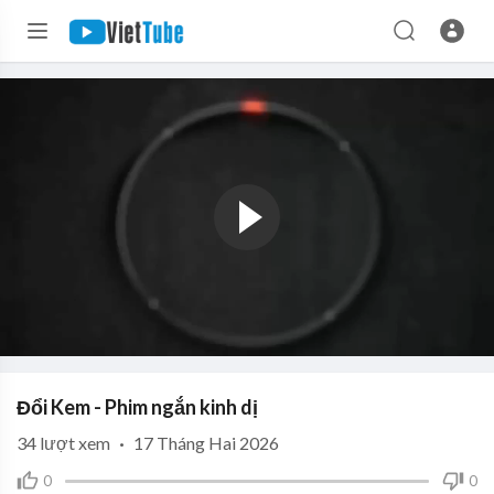
Đổi Kem - Phim ngắn kinh dị
34
lượt xem
·
17 Tháng Hai 2026
0
0