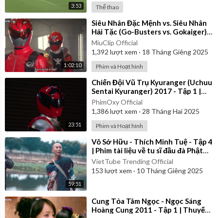
3:53
Thể thao
⁣Siêu Nhân Đặc Mệnh vs. Siêu Nhân
Hải Tặc (Go-Busters vs. Gokaiger) |
Vietsub
MiuClip Official
1,392
lượt xem
·
18 Tháng Giêng 2025
1:02:10
Phim và Hoạt hình
⁣Chiến Đội Vũ Trụ Kyuranger (Uchuu
Sentai Kyuranger) 2017 - Tập 1 |
Thuyết Minh
PhimOxy Official
1,386
lượt xem
·
28 Tháng Hai 2025
23:51
Phim và Hoạt hình
⁣Vô Sở Hữu - Thích Minh Tuệ - Tập 4
| Phim tài liệu về tu sĩ đầu đà Phật
giáo Việt Nam
VietTube Trending Official
153
lượt xem
·
10 Tháng Giêng 2025
59:51
⁣Cung Tỏa Tâm Ngọc - Ngọc Sáng
Hoàng Cung 2011 - Tập 1 | Thuyết