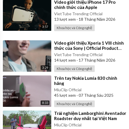
⁣Video giới thiệu iPhone 17 Pro
chính thức của Apple
VietTube Trending Official
13
lượt xem
·
18 Tháng Năm 2026
3:57
Khoa học và Công nghệ
⁣Video giới thiệu Xperia 1 VIII chính
thức của Sony | Official Product
Video
VietTube Trending Official
14
lượt xem
·
17 Tháng Năm 2026
3:29
Khoa học và Công nghệ
⁣Trên tay Nokia Lumia 830 chính
hãng
MiuClip Official
45
lượt xem
·
07 Tháng Sáu 2025
8:33
Khoa học và Công nghệ
⁣Trải nghiệm Lamborghini Aventador
Roadster duy nhất tại Việt Nam
MiuClip Official