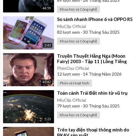
89
lượt xem
·
26 Tháng Sáu 2025
44:59
Khoa học và Công nghệ
⁣So sánh nhanh iPhone 6 và OPPO R5
MiuClip Official
82
lượt xem
·
30 Tháng Sáu 2025
Khoa học và Công nghệ
2:43
⁣Truyền Thuyết Hằng Nga (Moon
Fairy) 2003 - Tập 11 | Lồng Tiếng
PhimOxy Official
12
lượt xem
·
14 Tháng Năm 2026
43:42
Phim và Hoạt hình
⁣Toàn cảnh Trái Đất nhìn từ vũ trụ
MiuClip Official
79
lượt xem
·
30 Tháng Sáu 2025
Khoa học và Công nghệ
5:23
⁣Trên tay điện thoại thông minh do
BKAV sản xuất