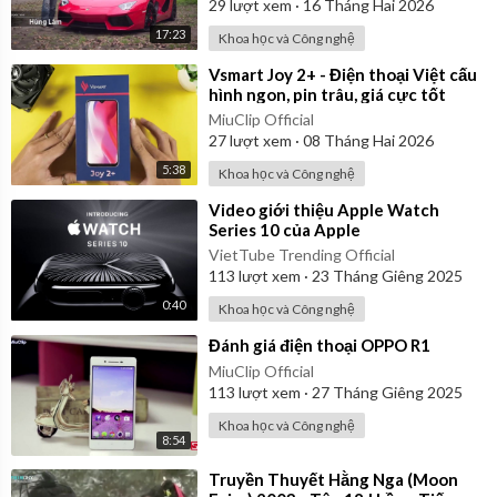
29
lượt xem
·
16 Tháng Hai 2026
17:23
Khoa học và Công nghệ
⁣Vsmart Joy 2+ - Điện thoại Việt cấu
hình ngon, pin trâu, giá cực tốt
MiuClip Official
27
lượt xem
·
08 Tháng Hai 2026
5:38
Khoa học và Công nghệ
⁣Video giới thiệu Apple Watch
Series 10 của Apple
VietTube Trending Official
113
lượt xem
·
23 Tháng Giêng 2025
0:40
Khoa học và Công nghệ
⁣Đánh giá điện thoại OPPO R1
MiuClip Official
113
lượt xem
·
27 Tháng Giêng 2025
Khoa học và Công nghệ
8:54
⁣Truyền Thuyết Hằng Nga (Moon