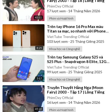
Fairy) 2003 - Tập 18 | Lồng Tiếng
PhimOxy Official
17
lượt xem
·
14 Tháng Năm 2026
43:11
Phim và Hoạt hình
⁣Trên tay iPhone 16 Pro Max màu
Titan sa mạc, so nhanh với iPhone
15 Pro Max
VietTube Trending Official
103
lượt xem
·
25 Tháng Giêng 2025
8:25
Khoa học và Công nghệ
⁣Trên tay Samsung Galaxy S25 và
S25 Plus - Snapdragon 8 Elite, 12GB
RAM, thiết kế nhẹ hơn
VietTube Trending Official
99
lượt xem
·
25 Tháng Giêng 2025
5:17
Khoa học và Công nghệ
⁣Truyền Thuyết Hằng Nga (Moon
Fairy) 2003 - Tập 17 | Lồng Tiếng
PhimOxy Official
16
lượt xem
·
14 Tháng Năm 2026
45:22
Phim và Hoạt hình