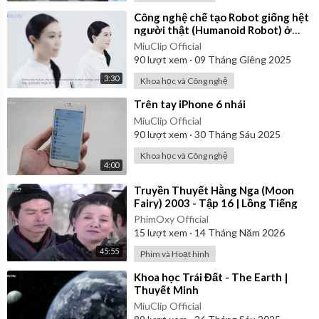
⁣Công nghệ chế tạo Robot giống hệt
người thật (Humanoid Robot) ở
Nhật Bản năm 2014
MiuClip Official
90
lượt xem
·
09 Tháng Giêng 2025
3:30
Khoa học và Công nghệ
⁣Trên tay iPhone 6 nhái
MiuClip Official
90
lượt xem
·
30 Tháng Sáu 2025
Khoa học và Công nghệ
4:00
⁣Truyền Thuyết Hằng Nga (Moon
Fairy) 2003 - Tập 16 | Lồng Tiếng
PhimOxy Official
15
lượt xem
·
14 Tháng Năm 2026
45:55
Phim và Hoạt hình
⁣Khoa học Trái Đất - The Earth |
Thuyết Minh
MiuClip Official