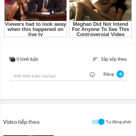
0 bình luận
Sắp xếp theo
sort
Đăng
Video tiếp theo
Tự động phát