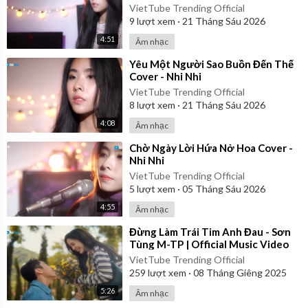
VietTube Trending Official
9
lượt xem
·
21 Tháng Sáu 2026
4:51
Âm nhạc
⁣Yêu Một Người Sao Buồn Đến Thế
Cover - Nhi Nhi
VietTube Trending Official
8
lượt xem
·
21 Tháng Sáu 2026
4:08
Âm nhạc
⁣Chờ Ngày Lời Hứa Nở Hoa Cover -
Nhi Nhi
VietTube Trending Official
5
lượt xem
·
05 Tháng Sáu 2026
4:55
Âm nhạc
⁣Đừng Làm Trái Tim Anh Đau - Sơn
Tùng M-TP | Official Music Video
VietTube Trending Official
259
lượt xem
·
08 Tháng Giêng 2025
5:26
Âm nhạc