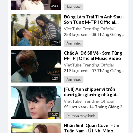
4:43
Âm nhạc
⁣Đừng Làm Trái Tim Anh Đau -
Sơn Tùng M-TP | Official
Music Video
VietTube Trending Official
258
lượt xem
·
08 Tháng Giêng 2025
5:26
Âm nhạc
⁣Chắc Ai Đó Sẽ Về - Sơn Tùng
M-TP | Official Music Video
VietTube Trending Official
219
lượt xem
·
07 Tháng Giêng 2025
5:20
Âm nhạc
⁣[Full] Anh shipper vì trốn
dưới gầm giường nhà gái
xinh mà chứng kiến một
VietTube Trending Official
chuyện chấn động
65
lượt xem
·
14 Tháng Giêng 2025
40:37
Phim và Hoạt hình
⁣Nhân Sinh Quán Cover - Jin
Tuấn Nam - Út Nhị Mino