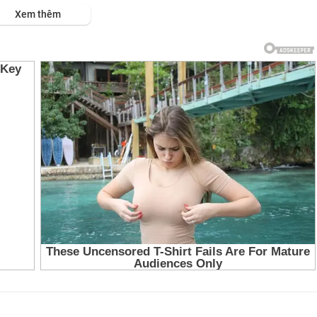
Xem thêm
chưa hề đến
còn suy tư về nhau
 mãi
không nhạt phai
i trong lòng em,
qua từng đêm
 không làm nên
 bước tiếp cùng em,