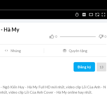
 - Hà My
0
0
Nhúng
Quyên tặng
Đăng ký
13
- Ngô Kiến Huy - Hà My Full HD mới nhất, video clip Lỗi Của Anh - N
nhất, video clip Lỗi Của Anh Cover - Hà My online hay nhất.