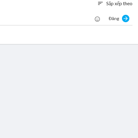
Sắp xếp theo
sort
Đăng