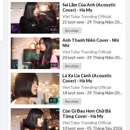
⁣Sai Lầm Của Anh (Acoustic
Cover) - Hà My
VietTube Trending Official
21
lượt xem
·
29 Tháng Năm 2026
4:20
Âm nhạc
⁣Anh Thanh Niên Cover - Nhi
Nhi
VietTube Trending Official
20
lượt xem
·
29 Tháng Năm 2026
2:52
Âm nhạc
⁣Lá Xa Lìa Cành (Acoustic
Cover) - Hà My
VietTube Trending Official
18
lượt xem
·
29 Tháng Năm 2026
4:51
Âm nhạc
⁣Còn Gì Đau Hơn Chữ Đã
Từng Cover - Hà My
VietTube Trending Official
10
lượt xem
·
05 Tháng Sáu 2026