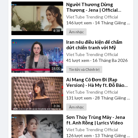
⁣Người Thương Dừng
Thương - Jena | Official
Music Video
VietTube Trending Official
146
lượt xem
·
14 Tháng Giêng 2025
4:38
Âm nhạc
⁣Iran nêu điều kiện để chấm
dứt chiến tranh với Mỹ
VietTube Trending Official
41
lượt xem
·
16 Tháng Ba 2026
18:00
Tin tức và Chính trị
⁣Ai Mang Cô Đơn Đi (Rap
Version) - Hà My ft. Đỗ Bảo
Lâm
VietTube Trending Official
131
lượt xem
·
28 Tháng Giêng 2025
3:36
Âm nhạc
⁣Sơn Thủy Trùng Mây - Jena
ft. Anh Rồng | Lyrics Video
VietTube Trending Official
126
lượt xem
·
13 Tháng Giêng 2025