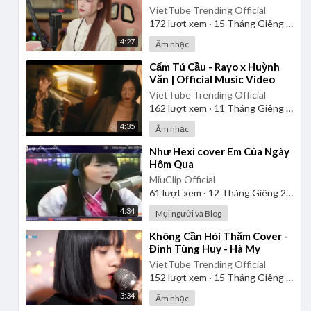
VietTube Trending Official
172
lượt xem
·
15 Tháng Giêng 2025
4:27
Âm nhạc
⁣Cẩm Tú Cầu - Rayo x Huỳnh
Văn | Official Music Video
VietTube Trending Official
162
lượt xem
·
11 Tháng Giêng 2025
4:35
Âm nhạc
⁣Như Hexi cover Em Của Ngày
Hôm Qua
MiuClip Official
61
lượt xem
·
12 Tháng Giêng 2025
4:34
Mọi người và Blog
⁣Không Cần Hỏi Thăm Cover -
Đinh Tùng Huy - Hà My
VietTube Trending Official
152
lượt xem
·
15 Tháng Giêng 2025
3:34
Âm nhạc