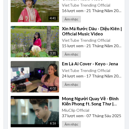
VietTube Trending Official
16
lượt xem
·
21 Tháng Năm 2026
4:41
Âm nhạc
⁣Xin Má Rước Dâu - Diệu Kiên |
Official Music Video
VietTube Trending Official
15
lượt xem
·
21 Tháng Năm 2026
3:31
Âm nhạc
⁣Em Là Ai Cover - Keyo - Jena
VietTube Trending Official
24
lượt xem
·
17 Tháng Năm 2026
Âm nhạc
4:02
⁣Mong Người Quay Về - Đinh
Kiến Phong ft. Song Thư |
Official Music Video
MiuClip Official
37
lượt xem
·
07 Tháng Sáu 2025
6:16
Âm nhạc