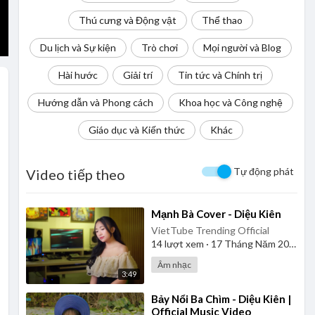
Thú cưng và Động vật
Thể thao
Du lịch và Sự kiện
Trò chơi
Mọi người và Blog
Hài hước
Giải trí
Tin tức và Chính trị
Hướng dẫn và Phong cách
Khoa học và Công nghệ
Giáo dục và Kiến thức
Khác
Tự động phát
Video tiếp theo
⁣Mạnh Bà Cover - Diệu Kiên
VietTube Trending Official
14
lượt xem
·
17 Tháng Năm 2026
Âm nhạc
3:49
⁣Bảy Nổi Ba Chìm - Diệu Kiên |
Official Music Video