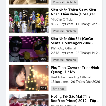
1:05:25
Phim và Hoạt hình
⁣Siêu Nhân Thiên Sứ vs. Siêu
Nhân Thần Kiếm (Goseiger vs.
Shinkenger) | Vietsub
MiuClip Official
8,866
lượt xem
·
14 Tháng Giêng 2025
1:02:06
Phim và Hoạt hình
⁣Siêu Nhân Sấm Sét (GoGo
Sentai Boukenger) 2006 -
Tập 1 | Thuyết Minh
PhimOxy Official
2,346
lượt xem
·
22 Tháng Hai 2025
20:23
Phim và Hoạt hình
⁣Phụ Tình (Cover) - Trịnh Đình
Quang - Hà My
VietTube Trending Official
13
lượt xem
·
26 Tháng Bảy 2026
4:43
Âm nhạc
⁣Hoàng Tử Gác Mái (The
Rooftop Prince) 2012 - Tập 1
| Lồng Tiếng
PhimOxy Official