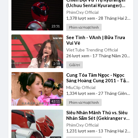
(Uchuu Sentai Kyuranger)
2017 - Tập 1 | Thuyết Minh
PhimOxy Official
1,378
lượt xem
·
28 Tháng Hai 2025
23:51
Phim và Hoạt hình
⁣See Tình - VAnh | Bữa Trưa
Vui Vẻ
VietTube Trending Official
26
lượt xem
·
17 Tháng Năm 2026
2:59
Giải trí
⁣Cung Tỏa Tâm Ngọc - Ngọc
Sáng Hoàng Cung 2011 - Tập
1 | Thuyết Minh
MiuClip Official
1,334
lượt xem
·
27 Tháng Giêng 2025
43:11
Phim và Hoạt hình
⁣Siêu Nhân Mãnh Thú vs. Siêu
Nhân Sấm Sét (Gekiranger vs.
Boukenger) 2008 | Vietsub
PhimOxy Official
1,231
lượt xem
·
13 Tháng Hai 2025