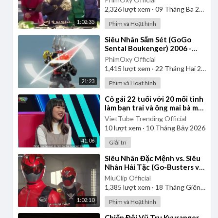
2,326
lượt xem
·
09 Tháng Ba 2025
1:02:35
Phim và Hoạt hình
⁣Siêu Nhân Sấm Sét (GoGo
Sentai Boukenger) 2006 -
Tập 2 | Thuyết Minh
PhimOxy Official
1,415
lượt xem
·
22 Tháng Hai 2025
21:23
Phim và Hoạt hình
⁣Cô gái 22 tuổi với 20 mối tình
làm bạn trai và ông mai bà mối
hết hồn | Ghép Đôi Thần Tốc
VietTube Trending Official
10
lượt xem
·
10 Tháng Bảy 2026
41:06
Giải trí
⁣Siêu Nhân Đặc Mệnh vs. Siêu
Nhân Hải Tặc (Go-Busters vs.
Gokaiger) | Vietsub
MiuClip Official
1,385
lượt xem
·
18 Tháng Giêng 2025
1:02:10
Phim và Hoạt hình
⁣Chiến Đội Vũ Trụ Kyuranger