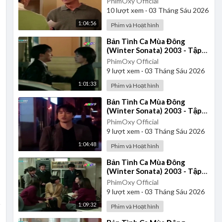
PhimOxy Official
10
lượt xem
·
03 Tháng Sáu 2026
1:04:56
Phim và Hoạt hình
⁣Bản Tình Ca Mùa Đông
(Winter Sonata) 2003 - Tập
11 | Lồng Tiếng
PhimOxy Official
9
lượt xem
·
03 Tháng Sáu 2026
1:01:33
Phim và Hoạt hình
⁣Bản Tình Ca Mùa Đông
(Winter Sonata) 2003 - Tập
17 | Lồng Tiếng
PhimOxy Official
9
lượt xem
·
03 Tháng Sáu 2026
1:04:48
Phim và Hoạt hình
⁣Bản Tình Ca Mùa Đông
(Winter Sonata) 2003 - Tập
13 | Lồng Tiếng
PhimOxy Official
9
lượt xem
·
03 Tháng Sáu 2026
1:09:32
Phim và Hoạt hình