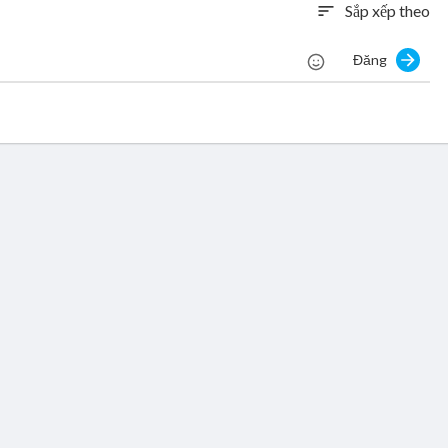
Sắp xếp theo
sort
Đăng