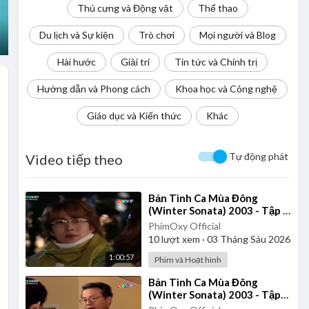
Thú cưng và Động vật
Thể thao
Du lịch và Sự kiện
Trò chơi
Mọi người và Blog
Hài hước
Giải trí
Tin tức và Chính trị
Hướng dẫn và Phong cách
Khoa học và Công nghệ
Giáo dục và Kiến thức
Khác
Tự động phát
Video tiếp theo
⁣Bản Tình Ca Mùa Đông
(Winter Sonata) 2003 - Tập 6
| Lồng Tiếng
PhimOxy Official
10
lượt xem
·
03 Tháng Sáu 2026
1:00:57
Phim và Hoạt hình
⁣Bản Tình Ca Mùa Đông
(Winter Sonata) 2003 - Tập
16 | Lồng Tiếng