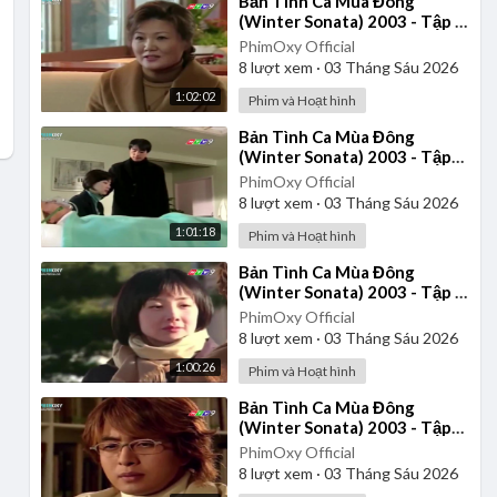
⁣Bản Tình Ca Mùa Đông
(Winter Sonata) 2003 - Tập 9
| Lồng Tiếng
PhimOxy Official
8
lượt xem
·
03 Tháng Sáu 2026
1:02:02
Phim và Hoạt hình
⁣Bản Tình Ca Mùa Đông
(Winter Sonata) 2003 - Tập
14 | Lồng Tiếng
PhimOxy Official
8
lượt xem
·
03 Tháng Sáu 2026
1:01:18
Phim và Hoạt hình
⁣Bản Tình Ca Mùa Đông
(Winter Sonata) 2003 - Tập 8
| Lồng Tiếng
PhimOxy Official
8
lượt xem
·
03 Tháng Sáu 2026
1:00:26
Phim và Hoạt hình
⁣Bản Tình Ca Mùa Đông
(Winter Sonata) 2003 - Tập
20 (Tập cuối) | Lồng Tiếng
PhimOxy Official
8
lượt xem
·
03 Tháng Sáu 2026