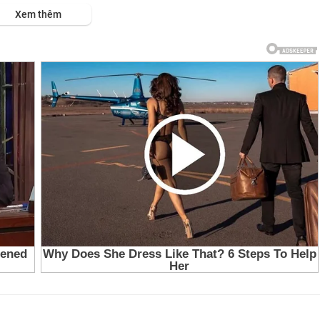
ps://viet.tube/watch/WoaTbW....Yl6UFubz5/list/7OirH
Xem thêm