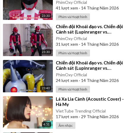
Patranger) 2018 - Tập 6 | Vietsub
PhimOxy Official
41
lượt xem
·
14 Tháng Năm 2026
23:30
Phim và Hoạt hình
⁣Chiến đội Khoái đạo vs. Chiến đội
Cảnh sát (Lupinranger vs.
Patranger) 2018 - Tập 8 | Vietsub
PhimOxy Official
31
lượt xem
·
14 Tháng Năm 2026
23:30
Phim và Hoạt hình
⁣Chiến đội Khoái đạo vs. Chiến đội
Cảnh sát (Lupinranger vs.
Patranger) 2018 - Tập 10 | Vietsub
PhimOxy Official
24
lượt xem
·
14 Tháng Năm 2026
23:40
Phim và Hoạt hình
⁣Lá Xa Lìa Cành (Acoustic Cover) -
Hà My
VietTube Trending Official
17
lượt xem
·
29 Tháng Năm 2026
4:51
Âm nhạc