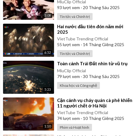
MiuClip Official
93
lượt xem
·
20 Tháng Sáu 2025
3:08
Tin tức và Chính trị
⁣Hai nước đầu tiên đón năm mới
2025
VietTube Trending Official
55
lượt xem
·
14 Tháng Giêng 2025
6:52
Tin tức và Chính trị
⁣Toàn cảnh Trái Đất nhìn từ vũ trụ
MiuClip Official
79
lượt xem
·
30 Tháng Sáu 2025
Khoa học và Công nghệ
5:23
⁣Cận cảnh vụ cháy quán cà phê khiến
11 người chết ở Hà Nội
VietTube Trending Official
74
lượt xem
·
10 Tháng Giêng 2025
1:10
Phim và Hoạt hình