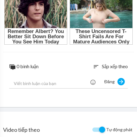
0 bình luận
Sắp xếp theo
sort
Đăng
Video tiếp theo
Tự động phát