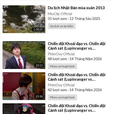
⁣Du lịch Nhật Bản mùa xuân 2013
MiuClip Official
31
lượt xem
·
12 Tháng Sáu 2025
Du lịch và Sự kiện
1:00:35
⁣Chiến đội Khoái đạo vs. Chiến đội
Cảnh sát (Lupinranger vs.
Patranger) 2018 - Tập 9 | Vietsub
PhimOxy Official
48
lượt xem
·
14 Tháng Năm 2026
23:15
Phim và Hoạt hình
⁣Chiến đội Khoái đạo vs. Chiến đội
Cảnh sát (Lupinranger vs.
Patranger) 2018 - Tập 7 | Vietsub
PhimOxy Official
42
lượt xem
·
14 Tháng Năm 2026
23:30
Phim và Hoạt hình
⁣Chiến đội Khoái đạo vs. Chiến đội
Cảnh sát (Lupinranger vs.