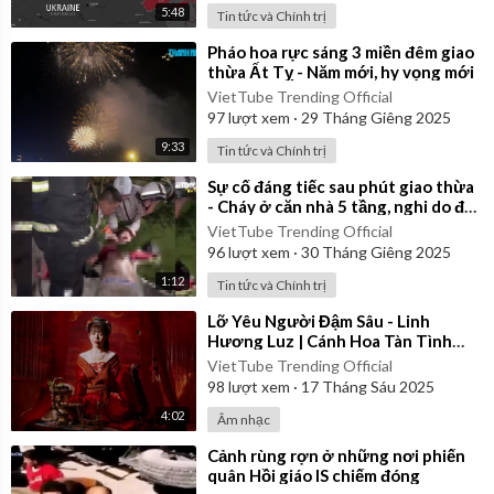
5:48
Tin tức và Chính trị
⁣Pháo hoa rực sáng 3 miền đêm giao
thừa Ất Tỵ - Năm mới, hy vọng mới
VietTube Trending Official
97
lượt xem
·
29 Tháng Giêng 2025
9:33
Tin tức và Chính trị
⁣Sự cố đáng tiếc sau phút giao thừa
- Cháy ở căn nhà 5 tầng, nghi do đốt
pháo hoa
VietTube Trending Official
96
lượt xem
·
30 Tháng Giêng 2025
1:12
Tin tức và Chính trị
⁣Lỡ Yêu Người Đậm Sâu - Linh
Hương Luz | Cánh Hoa Tàn Tình
Tan Và Em... | Official Music Video
VietTube Trending Official
98
lượt xem
·
17 Tháng Sáu 2025
4:02
Âm nhạc
⁣Cảnh rùng rợn ở những nơi phiến
quân Hồi giáo IS chiếm đóng