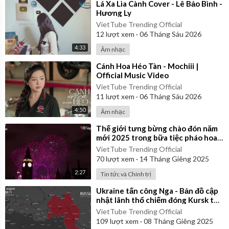
⁣Lá Xa Lìa Cành Cover - Lê Bảo Bình -
Hương Ly
VietTube Trending Official
12
lượt xem
·
06 Tháng Sáu 2026
4:33
Âm nhạc
⁣Cánh Hoa Héo Tàn - Mochiii |
Official Music Video
VietTube Trending Official
11
lượt xem
·
06 Tháng Sáu 2026
4:50
Âm nhạc
⁣Thế giới tưng bừng chào đón năm
mới 2025 trong bữa tiệc pháo hoa
màu sắc
VietTube Trending Official
70
lượt xem
·
14 Tháng Giêng 2025
2:27
Tin tức và Chính trị
⁣Ukraine tấn công Nga - Bản đồ cập
nhật lãnh thổ chiếm đóng Kursk từ
ngày 06/08/2024 đến 06/01/2025
VietTube Trending Official
109
lượt xem
·
08 Tháng Giêng 2025