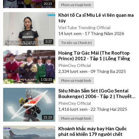
20:23
Phim và Hoạt hình
⁣Khởi tố Ca sĩ Miu Lê vì liên quan ma
túy
VietTube Trending Official
14
lượt xem
·
17 Tháng Năm 2026
3:37
Tin tức và Chính trị
⁣Hoàng Tử Gác Mái (The Rooftop
Prince) 2012 - Tập 1 | Lồng Tiếng
PhimOxy Official
2,334
lượt xem
·
09 Tháng Ba 2025
1:02:35
Phim và Hoạt hình
⁣Siêu Nhân Sấm Sét (GoGo Sentai
Boukenger) 2006 - Tập 2 | Thuyết
Minh
PhimOxy Official
1,416
lượt xem
·
22 Tháng Hai 2025
21:23
Phim và Hoạt hình
⁣Khoảnh khắc máy bay Hàn Quốc
phát nổ khiến 179 người chết