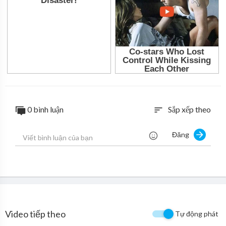
0 bình luận
Sắp xếp theo
sort
Đăng
Video tiếp theo
Tự động phát