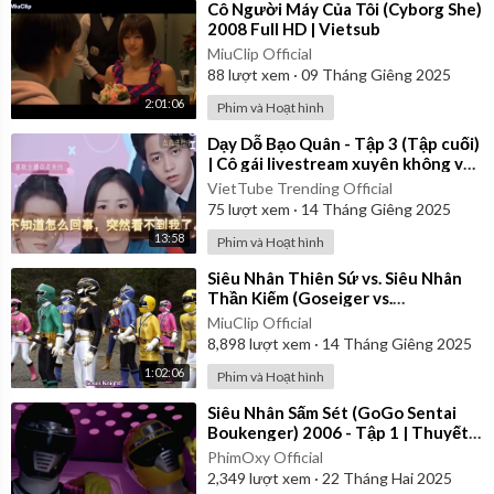
⁣Cô Người Máy Của Tôi (Cyborg She)
2008 Full HD | Vietsub
MiuClip Official
88
lượt xem
·
09 Tháng Giêng 2025
2:01:06
Phim và Hoạt hình
⁣Dạy Dỗ Bạo Quân - Tập 3 (Tập cuối)
| Cô gái livestream xuyên không vào
thời cổ đại | Review Phim
VietTube Trending Official
75
lượt xem
·
14 Tháng Giêng 2025
13:58
Phim và Hoạt hình
⁣Siêu Nhân Thiên Sứ vs. Siêu Nhân
Thần Kiếm (Goseiger vs.
Shinkenger) | Vietsub
MiuClip Official
8,898
lượt xem
·
14 Tháng Giêng 2025
1:02:06
Phim và Hoạt hình
⁣Siêu Nhân Sấm Sét (GoGo Sentai
Boukenger) 2006 - Tập 1 | Thuyết
Minh
PhimOxy Official
2,349
lượt xem
·
22 Tháng Hai 2025