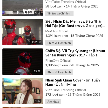
VietTube Trending Official
58
lượt xem
·
14 Tháng Giêng 2025
0:11
Tin tức và Chính trị
⁣Siêu Nhân Đặc Mệnh vs. Siêu Nhân
Hải Tặc (Go-Busters vs. Gokaiger) |
Vietsub
MiuClip Official
1,391
lượt xem
·
18 Tháng Giêng 2025
1:02:10
Phim và Hoạt hình
⁣Chiến Đội Vũ Trụ Kyuranger (Uchuu
Sentai Kyuranger) 2017 - Tập 1 |
Thuyết Minh
PhimOxy Official
1,385
lượt xem
·
28 Tháng Hai 2025
23:51
Phim và Hoạt hình
⁣Nhân Sinh Quán Cover - Jin Tuấn
Nam - Út Nhị Mino
VietTube Trending Official
172
lượt xem
·
15 Tháng Giêng 2025
4:27
Âm nhạc