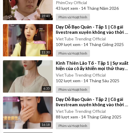
Patranger) 2018 - Tập 14 | Vietsub
PhimOxy Official
43
lượt xem
·
14 Tháng Năm 2026
23:40
Phim và Hoạt hình
⁣Dạy Dỗ Bạo Quân - Tập 1 | Cô gái
livestream xuyên không vào thời cổ
đại | Review Phim
VietTube Trending Official
109
lượt xem
·
14 Tháng Giêng 2025
11:30
Phim và Hoạt hình
⁣Kinh Thiên Lão Tổ - Tập 1 | Sự xuất
hiện của cô ấy khiến mọi thứ thay
đổi...
VietTube Trending Official
102
lượt xem
·
14 Tháng Sáu 2025
6:35
Phim và Hoạt hình
⁣Dạy Dỗ Bạo Quân - Tập 2 | Cô gái
livestream xuyên không vào thời cổ
đại | Review Phim
VietTube Trending Official
88
lượt xem
·
14 Tháng Giêng 2025
16:18
Phim và Hoạt hình