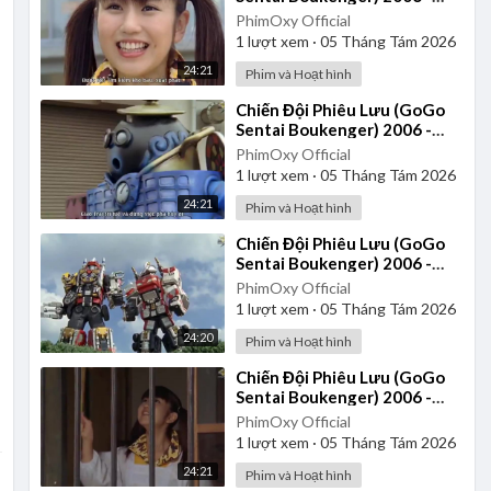
Tập 24 | Vietsub
PhimOxy Official
1
lượt xem
·
05 Tháng Tám 2026
24:21
Phim và Hoạt hình
⁣Chiến Đội Phiêu Lưu (GoGo
Sentai Boukenger) 2006 -
Tập 25 | Vietsub
PhimOxy Official
1
lượt xem
·
05 Tháng Tám 2026
24:21
Phim và Hoạt hình
⁣Chiến Đội Phiêu Lưu (GoGo
Sentai Boukenger) 2006 -
Tập 31 | Vietsub
PhimOxy Official
1
lượt xem
·
05 Tháng Tám 2026
24:20
Phim và Hoạt hình
⁣Chiến Đội Phiêu Lưu (GoGo
Sentai Boukenger) 2006 -
Tập 33 | Vietsub
PhimOxy Official
1
lượt xem
·
05 Tháng Tám 2026
24:21
Phim và Hoạt hình