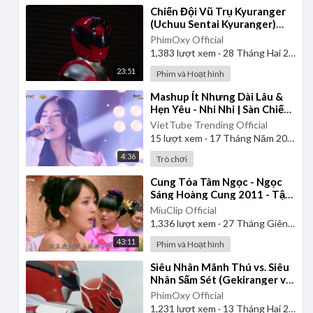
⁣Chiến Đội Vũ Trụ Kyuranger
(Uchuu Sentai Kyuranger)
2017 - Tập 1 | Thuyết Minh
PhimOxy Official
1,383
lượt xem
·
28 Tháng Hai 2025
23:51
Phim và Hoạt hình
⁣Mashup Ít Nhưng Dài Lâu &
Hẹn Yêu - Nhi Nhi | Sàn Chiến
Giọng Hát - Tập 8
VietTube Trending Official
15
lượt xem
·
17 Tháng Năm 2026
4:36
Trò chơi
⁣Cung Tỏa Tâm Ngọc - Ngọc
Sáng Hoàng Cung 2011 - Tập
1 | Thuyết Minh
MiuClip Official
1,336
lượt xem
·
27 Tháng Giêng 2025
43:11
Phim và Hoạt hình
⁣Siêu Nhân Mãnh Thú vs. Siêu
Nhân Sấm Sét (Gekiranger vs.
Boukenger) 2008 | Vietsub
PhimOxy Official
1,231
lượt xem
·
13 Tháng Hai 2025