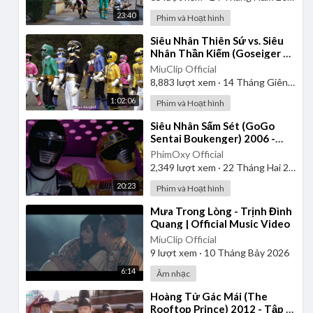
23:40
Phim và Hoạt hình
⁣Siêu Nhân Thiên Sứ vs. Siêu
Nhân Thần Kiếm (Goseiger vs.
Shinkenger) | Vietsub
MiuClip Official
8,883
lượt xem
·
14 Tháng Giêng 2025
1:02:06
Phim và Hoạt hình
⁣Siêu Nhân Sấm Sét (GoGo
Sentai Boukenger) 2006 -
Tập 1 | Thuyết Minh
PhimOxy Official
2,349
lượt xem
·
22 Tháng Hai 2025
20:23
Phim và Hoạt hình
⁣Mưa Trong Lòng - Trịnh Đình
Quang | Official Music Video
MiuClip Official
9
lượt xem
·
10 Tháng Bảy 2026
6:14
Âm nhạc
⁣Hoàng Tử Gác Mái (The
Rooftop Prince) 2012 - Tập 1