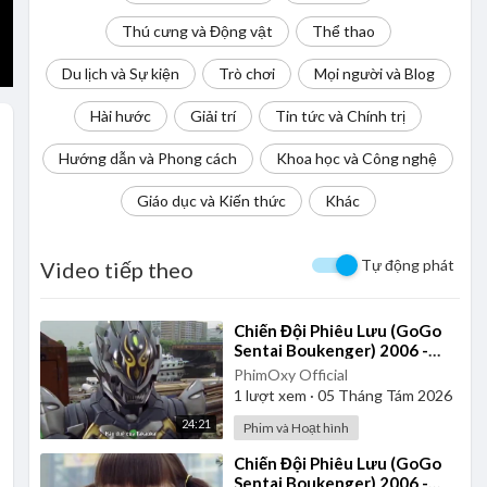
Thú cưng và Động vật
Thể thao
Du lịch và Sự kiện
Trò chơi
Mọi người và Blog
Hài hước
Giải trí
Tin tức và Chính trị
Hướng dẫn và Phong cách
Khoa học và Công nghệ
Giáo dục và Kiến thức
Khác
Tự động phát
Video tiếp theo
⁣Chiến Đội Phiêu Lưu (GoGo
Sentai Boukenger) 2006 -
Tập 23 | Vietsub
PhimOxy Official
1
lượt xem
·
05 Tháng Tám 2026
24:21
Phim và Hoạt hình
⁣Chiến Đội Phiêu Lưu (GoGo
Sentai Boukenger) 2006 -