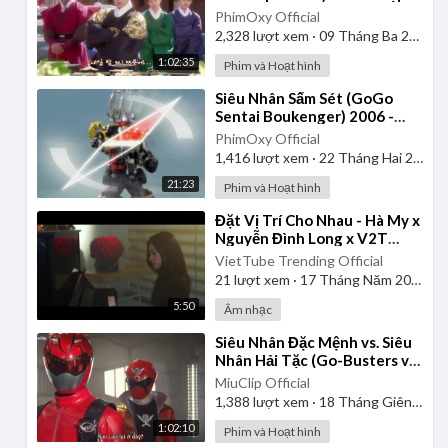
| Lồng Tiếng
PhimOxy Official
2,328
lượt xem
·
09 Tháng Ba 2025
1:02:35
Phim và Hoạt hình
⁣Siêu Nhân Sấm Sét (GoGo
Sentai Boukenger) 2006 -
Tập 2 | Thuyết Minh
PhimOxy Official
1,416
lượt xem
·
22 Tháng Hai 2025
21:23
Phim và Hoạt hình
⁣Đặt Vị Trí Cho Nhau - Hà My x
Nguyễn Đình Long x V2T
Media | Official Music Video
VietTube Trending Official
21
lượt xem
·
17 Tháng Năm 2026
5:50
Âm nhạc
⁣Siêu Nhân Đặc Mệnh vs. Siêu
Nhân Hải Tặc (Go-Busters vs.
Gokaiger) | Vietsub
MiuClip Official
1,388
lượt xem
·
18 Tháng Giêng 2025
1:02:10
Phim và Hoạt hình