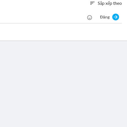
Sắp xếp theo
sort
Đăng