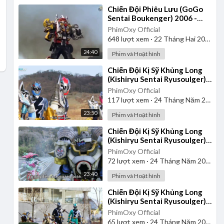
⁣Chiến Đội Phiêu Lưu (GoGo
Sentai Boukenger) 2006 -
Tập 1 | Vietsub
PhimOxy Official
648
lượt xem
·
22 Tháng Hai 2025
24:40
Phim và Hoạt hình
⁣Chiến Đội Kị Sỹ Khủng Long
(Kishiryu Sentai Ryusoulger)
2019 - Tập 1 | Vietsub
PhimOxy Official
117
lượt xem
·
24 Tháng Năm 2025
23:50
Phim và Hoạt hình
⁣Chiến Đội Kị Sỹ Khủng Long
(Kishiryu Sentai Ryusoulger)
2019 - Tập 2 | Vietsub
PhimOxy Official
72
lượt xem
·
24 Tháng Năm 2025
23:40
Phim và Hoạt hình
⁣Chiến Đội Kị Sỹ Khủng Long
(Kishiryu Sentai Ryusoulger)
2019 - Tập 5 | Vietsub
PhimOxy Official
65
lượt xem
·
24 Tháng Năm 2025