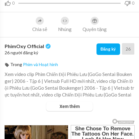
0
0
Chia sẻ
Nhúng
Quyên tặng
PhimOxy Official
26
Đăng ký
26 người đăng ký
Trong
Phim và Hoạt hình
⁣Xem video clip Phim ⁣Chiến Đội Phiêu Lưu (GoGo Sentai Bouken
ger) 2006 - Tập 6 | Vietsub Full HD mới nhất, video clip ⁣Chiến Đ
ội Phiêu Lưu (GoGo Sentai Boukenger) 2006 - Tập 6 | Vietsub tr
ực tuyến hot nhất, video clip ⁣Chiến Đội Phiêu Lưu (GoGo Sentai
Boukenger) 2006 - Tập 6 | Vietsub online hay nhất.
Xem thêm
▶ Xem danh sách phát Full tập tại đây: ⁣
https://www.viettube.ne
t/watch..../chien-doi-phieu-luu