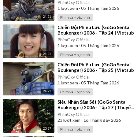
PhimOxy Official
1
lượt xem
·
05 Tháng Tám 2026
24:21
Phim và Hoạt hình
⁣Chiến Đội Phiêu Lưu (GoGo Sentai
Boukenger) 2006 - Tập 24 | Vietsub
PhimOxy Official
1
lượt xem
·
05 Tháng Tám 2026
24:21
Phim và Hoạt hình
⁣Chiến Đội Phiêu Lưu (GoGo Sentai
Boukenger) 2006 - Tập 25 | Vietsub
PhimOxy Official
1
lượt xem
·
05 Tháng Tám 2026
24:21
Phim và Hoạt hình
⁣Siêu Nhân Sấm Sét (GoGo Sentai
Boukenger) 2006 - Tập 27 | Thuyết
Minh
PhimOxy Official
23
lượt xem
·
16 Tháng Bảy 2026
20:37
Phim và Hoạt hình