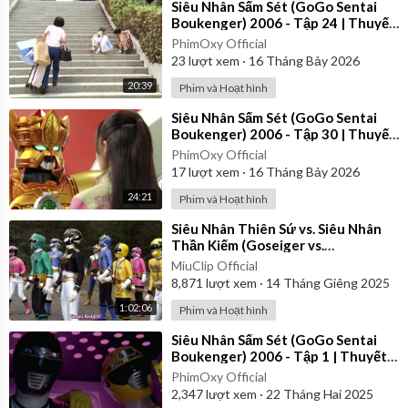
⁣Siêu Nhân Sấm Sét (GoGo Sentai
Boukenger) 2006 - Tập 24 | Thuyết
Minh
PhimOxy Official
23
lượt xem
·
16 Tháng Bảy 2026
20:39
Phim và Hoạt hình
⁣Siêu Nhân Sấm Sét (GoGo Sentai
Boukenger) 2006 - Tập 30 | Thuyết
Minh
PhimOxy Official
17
lượt xem
·
16 Tháng Bảy 2026
24:21
Phim và Hoạt hình
⁣Siêu Nhân Thiên Sứ vs. Siêu Nhân
Thần Kiếm (Goseiger vs.
Shinkenger) | Vietsub
MiuClip Official
8,871
lượt xem
·
14 Tháng Giêng 2025
1:02:06
Phim và Hoạt hình
⁣Siêu Nhân Sấm Sét (GoGo Sentai
Boukenger) 2006 - Tập 1 | Thuyết
Minh
PhimOxy Official
2,347
lượt xem
·
22 Tháng Hai 2025