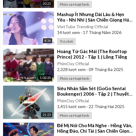
20:23
Phim và Hoạt hình
⁣Mashup Ít Nhưng Dài Lâu & Hẹn
Yêu - Nhi Nhi | Sàn Chiến Giọng Hát
- Tập 8
VietTube Trending Official
14
lượt xem
·
17 Tháng Năm 2026
4:36
Trò chơi
⁣Hoàng Tử Gác Mái (The Rooftop
Prince) 2012 - Tập 1 | Lồng Tiếng
PhimOxy Official
2,328
lượt xem
·
09 Tháng Ba 2025
1:02:35
Phim và Hoạt hình
⁣Siêu Nhân Sấm Sét (GoGo Sentai
Boukenger) 2006 - Tập 2 | Thuyết
Minh
PhimOxy Official
1,415
lượt xem
·
22 Tháng Hai 2025
21:23
Phim và Hoạt hình
⁣Để Mị Nói Cho Mà Nghe - Hồng Vân,
Hồng Đào, Chí Tài | Sàn Chiến Giọng