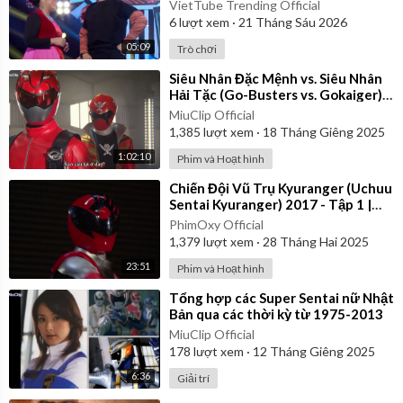
Hát - Tập 10
VietTube Trending Official
6
lượt xem
·
21 Tháng Sáu 2026
05:09
Trò chơi
⁣Siêu Nhân Đặc Mệnh vs. Siêu Nhân
Hải Tặc (Go-Busters vs. Gokaiger) |
Vietsub
MiuClip Official
1,385
lượt xem
·
18 Tháng Giêng 2025
1:02:10
Phim và Hoạt hình
⁣Chiến Đội Vũ Trụ Kyuranger (Uchuu
Sentai Kyuranger) 2017 - Tập 1 |
Thuyết Minh
PhimOxy Official
1,379
lượt xem
·
28 Tháng Hai 2025
23:51
Phim và Hoạt hình
⁣Tổng hợp các Super Sentai nữ Nhật
Bản qua các thời kỳ từ 1975-2013
MiuClip Official
178
lượt xem
·
12 Tháng Giêng 2025
6:36
Giải trí