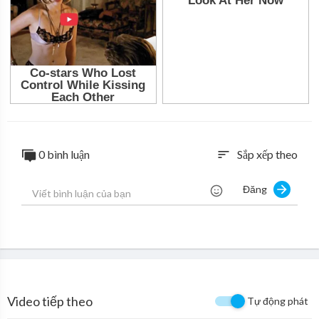
0 bình luận
Sắp xếp theo
sort
Đăng
Video tiếp theo
Tự động phát