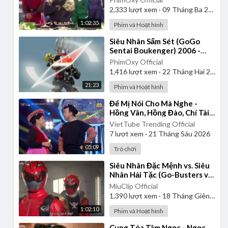
2,333
lượt xem
·
09 Tháng Ba 2025
1:02:35
Phim và Hoạt hình
⁣Siêu Nhân Sấm Sét (GoGo
Sentai Boukenger) 2006 -
Tập 2 | Thuyết Minh
PhimOxy Official
1,416
lượt xem
·
22 Tháng Hai 2025
21:23
Phim và Hoạt hình
⁣Để Mị Nói Cho Mà Nghe -
Hồng Vân, Hồng Đào, Chí Tài |
Sàn Chiến Giọng Hát - Tập 10
VietTube Trending Official
7
lượt xem
·
21 Tháng Sáu 2026
05:09
Trò chơi
⁣Siêu Nhân Đặc Mệnh vs. Siêu
Nhân Hải Tặc (Go-Busters vs.
Gokaiger) | Vietsub
MiuClip Official
1,390
lượt xem
·
18 Tháng Giêng 2025
1:02:10
Phim và Hoạt hình
⁣Cung Tỏa Tâm Ngọc - Ngọc