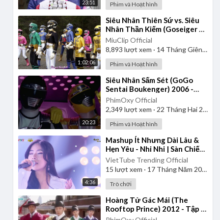
23:51
Phim và Hoạt hình
⁣Siêu Nhân Thiên Sứ vs. Siêu
Nhân Thần Kiếm (Goseiger vs.
Shinkenger) | Vietsub
MiuClip Official
8,893
lượt xem
·
14 Tháng Giêng 2025
1:02:06
Phim và Hoạt hình
⁣Siêu Nhân Sấm Sét (GoGo
Sentai Boukenger) 2006 -
Tập 1 | Thuyết Minh
PhimOxy Official
2,349
lượt xem
·
22 Tháng Hai 2025
20:23
Phim và Hoạt hình
⁣Mashup Ít Nhưng Dài Lâu &
Hẹn Yêu - Nhi Nhi | Sàn Chiến
Giọng Hát - Tập 8
VietTube Trending Official
15
lượt xem
·
17 Tháng Năm 2026
4:36
Trò chơi
⁣Hoàng Tử Gác Mái (The
Rooftop Prince) 2012 - Tập 1
| Lồng Tiếng
PhimOxy Official