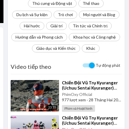
Thú cưng và Động vật
Thể thao
Du lịch và Sự kiện
Trò chơi
Mọi người và Blog
Hài hước
Giải trí
Tin tức và Chính trị
Hướng dẫn và Phong cách
Khoa học và Công nghệ
Giáo dục và Kiến thức
Khác
Tự động phát
Video tiếp theo
⁣Chiến Đội Vũ Trụ Kyuranger
(Uchuu Sentai Kyuranger)
2017 - Tập 1 | Vietsub
PhimOxy Official
977
lượt xem
·
28 Tháng Hai 2025
23:55
Phim và Hoạt hình
⁣Chiến Đội Vũ Trụ Kyuranger
(Uchuu Sentai Kyuranger)
2017 - Tập 5 | Thuyết Minh