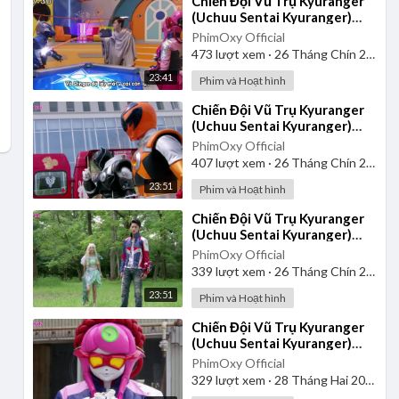
⁣Chiến Đội Vũ Trụ Kyuranger
(Uchuu Sentai Kyuranger)
2017 - Tập 20 | Vietsub
PhimOxy Official
473
lượt xem
·
26 Tháng Chín 2025
23:41
Phim và Hoạt hình
⁣Chiến Đội Vũ Trụ Kyuranger
(Uchuu Sentai Kyuranger)
2017 - Tập 13 | Thuyết Minh
PhimOxy Official
407
lượt xem
·
26 Tháng Chín 2025
23:51
Phim và Hoạt hình
⁣Chiến Đội Vũ Trụ Kyuranger
(Uchuu Sentai Kyuranger)
2017 - Tập 19 | Thuyết Minh
PhimOxy Official
339
lượt xem
·
26 Tháng Chín 2025
23:51
Phim và Hoạt hình
⁣Chiến Đội Vũ Trụ Kyuranger
(Uchuu Sentai Kyuranger)
2017 - Tập 4 | Thuyết Minh
PhimOxy Official
329
lượt xem
·
28 Tháng Hai 2025