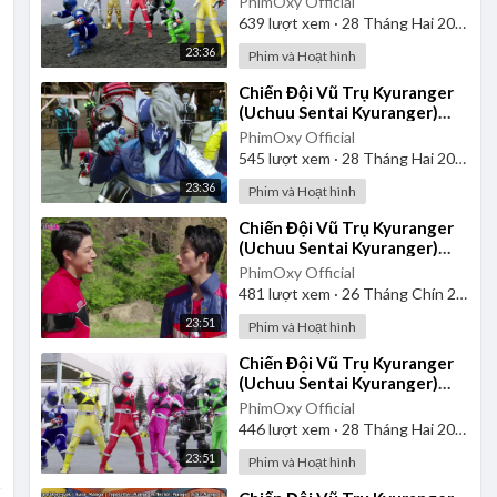
PhimOxy Official
639
lượt xem
·
28 Tháng Hai 2025
23:36
Phim và Hoạt hình
⁣Chiến Đội Vũ Trụ Kyuranger
(Uchuu Sentai Kyuranger)
2017 - Tập 2 | Thuyết Minh
PhimOxy Official
545
lượt xem
·
28 Tháng Hai 2025
23:36
Phim và Hoạt hình
⁣Chiến Đội Vũ Trụ Kyuranger
(Uchuu Sentai Kyuranger)
2017 - Tập 18 | Thuyết Minh
PhimOxy Official
481
lượt xem
·
26 Tháng Chín 2025
23:51
Phim và Hoạt hình
⁣Chiến Đội Vũ Trụ Kyuranger
(Uchuu Sentai Kyuranger)
2017 - Tập 3 | Thuyết Minh
PhimOxy Official
446
lượt xem
·
28 Tháng Hai 2025
23:51
Phim và Hoạt hình