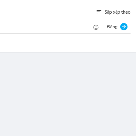
Sắp xếp theo
sort
Đăng