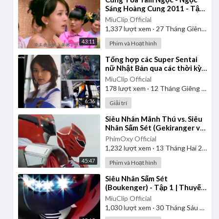
Sáng Hoàng Cung 2011 - Tập
1 | Thuyết Minh
MiuClip Official
1,337
lượt xem
·
27 Tháng Giêng 2025
43:11
Phim và Hoạt hình
⁣Tổng hợp các Super Sentai
nữ Nhật Bản qua các thời kỳ
từ 1975-2013
MiuClip Official
178
lượt xem
·
12 Tháng Giêng 2025
6:36
Giải trí
⁣Siêu Nhân Mãnh Thú vs. Siêu
Nhân Sấm Sét (Gekiranger vs.
Boukenger) 2008 | Vietsub
PhimOxy Official
1,232
lượt xem
·
13 Tháng Hai 2025
45:47
Phim và Hoạt hình
⁣Siêu Nhân Sấm Sét
(Boukenger) - Tập 1 | Thuyết
Minh
MiuClip Official
1,030
lượt xem
·
30 Tháng Sáu 2025