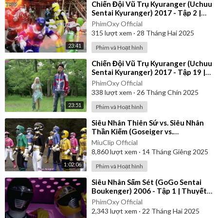
⁣Chiến Đội Vũ Trụ Kyuranger (Uchuu
Sentai Kyuranger) 2017 - Tập 2 |
Vietsub
PhimOxy Official
315
lượt xem
·
28 Tháng Hai 2025
23:41
Phim và Hoạt hình
⁣Chiến Đội Vũ Trụ Kyuranger (Uchuu
Sentai Kyuranger) 2017 - Tập 19 |
Thuyết Minh
PhimOxy Official
338
lượt xem
·
26 Tháng Chín 2025
23:51
Phim và Hoạt hình
⁣Siêu Nhân Thiên Sứ vs. Siêu Nhân
Thần Kiếm (Goseiger vs.
Shinkenger) | Vietsub
MiuClip Official
8,860
lượt xem
·
14 Tháng Giêng 2025
1:02:06
Phim và Hoạt hình
⁣Siêu Nhân Sấm Sét (GoGo Sentai
Boukenger) 2006 - Tập 1 | Thuyết
Minh
PhimOxy Official
2,343
lượt xem
·
22 Tháng Hai 2025