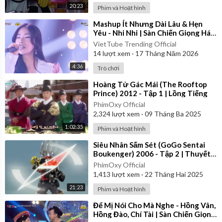
20:23
Phim và Hoạt hình
⁣Mashup Ít Nhưng Dài Lâu & Hẹn
Yêu - Nhi Nhi | Sàn Chiến Giọng Hát
- Tập 8
VietTube Trending Official
14
lượt xem
·
17 Tháng Năm 2026
4:36
Trò chơi
⁣Hoàng Tử Gác Mái (The Rooftop
Prince) 2012 - Tập 1 | Lồng Tiếng
PhimOxy Official
2,324
lượt xem
·
09 Tháng Ba 2025
1:02:35
Phim và Hoạt hình
⁣Siêu Nhân Sấm Sét (GoGo Sentai
Boukenger) 2006 - Tập 2 | Thuyết
Minh
PhimOxy Official
1,413
lượt xem
·
22 Tháng Hai 2025
21:23
Phim và Hoạt hình
⁣Để Mị Nói Cho Mà Nghe - Hồng Vân,
Hồng Đào, Chí Tài | Sàn Chiến Giọng