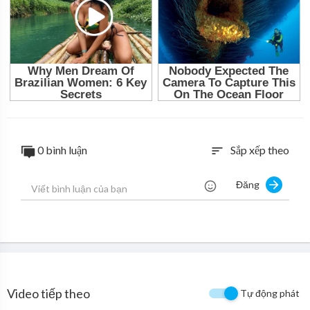
0 bình luận
Sắp xếp theo
sort
Đăng
Video tiếp theo
Tự động phát