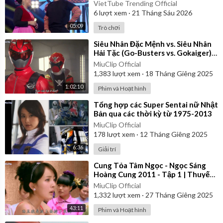
Hát - Tập 10
VietTube Trending Official
6
lượt xem
·
21 Tháng Sáu 2026
05:09
Trò chơi
⁣Siêu Nhân Đặc Mệnh vs. Siêu Nhân
Hải Tặc (Go-Busters vs. Gokaiger) |
Vietsub
MiuClip Official
1,383
lượt xem
·
18 Tháng Giêng 2025
1:02:10
Phim và Hoạt hình
⁣Tổng hợp các Super Sentai nữ Nhật
Bản qua các thời kỳ từ 1975-2013
MiuClip Official
178
lượt xem
·
12 Tháng Giêng 2025
6:36
Giải trí
⁣Cung Tỏa Tâm Ngọc - Ngọc Sáng
Hoàng Cung 2011 - Tập 1 | Thuyết
Minh
MiuClip Official
1,332
lượt xem
·
27 Tháng Giêng 2025
43:11
Phim và Hoạt hình