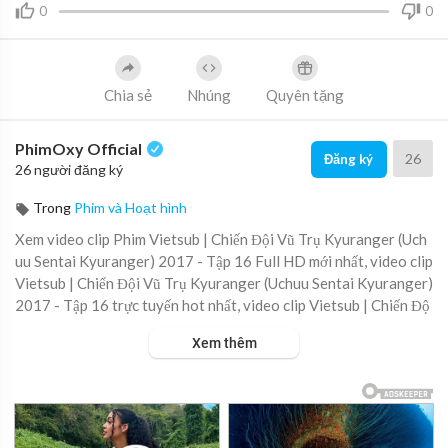
0
0
Chia sẻ
Nhúng
Quyên tặng
PhimOxy Official
26
Đăng ký
26 người đăng ký
Trong
Phim và Hoạt hình
Xem video clip Phim Vietsub | Chiến Đội Vũ Trụ Kyuranger (Uch
uu Sentai Kyuranger) 2017 - Tập 16 Full HD mới nhất, video clip
Vietsub | Chiến Đội Vũ Trụ Kyuranger (Uchuu Sentai Kyuranger)
2017 - Tập 16 trực tuyến hot nhất, video clip Vietsub | Chiến Độ
i Vũ Trụ Kyuranger (Uchuu Sentai Kyuranger) 2017 - Tập 16 onl
Xem thêm
ine hay nhất.
▶ Xem danh sách phát Full tập tại đây:
https://viet.tube/watch/
xnBooe....qNrT1y5Fg/list/IXEvC