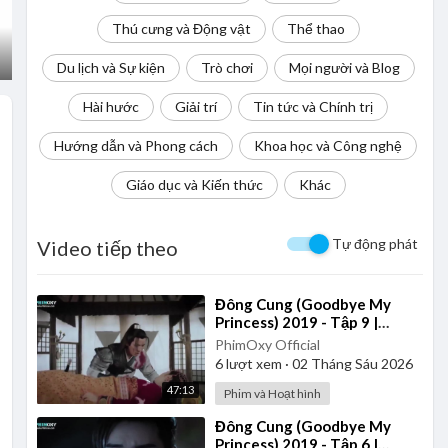
Thú cưng và Động vật
Thể thao
Du lịch và Sự kiện
Trò chơi
Mọi người và Blog
Hài hước
Giải trí
Tin tức và Chính trị
Hướng dẫn và Phong cách
Khoa học và Công nghệ
Giáo dục và Kiến thức
Khác
Tự động phát
Video tiếp theo
⁣Đông Cung (Goodbye My
Princess) 2019 - Tập 9 |
Thuyết Minh
PhimOxy Official
6
lượt xem
·
02 Tháng Sáu 2026
47:13
Phim và Hoạt hình
⁣Đông Cung (Goodbye My
Princess) 2019 - Tập 6 |