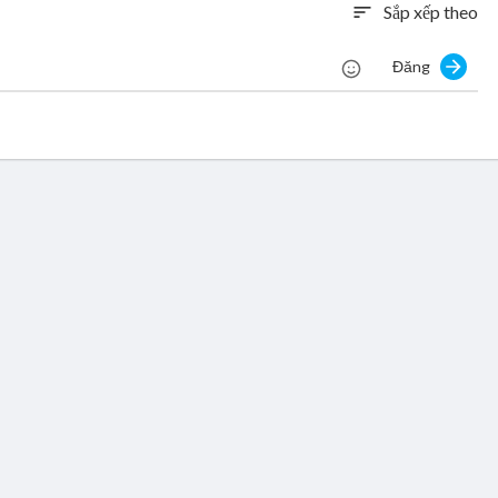
Sắp xếp theo
sort
Đăng