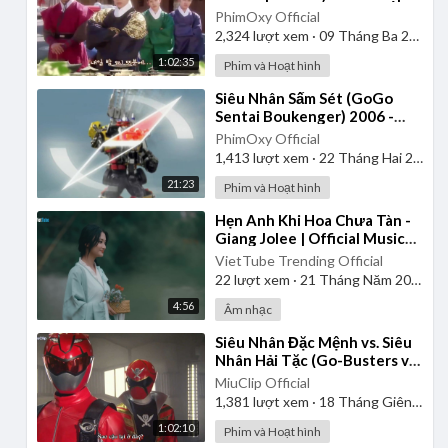
| Lồng Tiếng
PhimOxy Official
2,324
lượt xem
·
09 Tháng Ba 2025
1:02:35
Phim và Hoạt hình
⁣Siêu Nhân Sấm Sét (GoGo
Sentai Boukenger) 2006 -
Tập 2 | Thuyết Minh
PhimOxy Official
1,413
lượt xem
·
22 Tháng Hai 2025
21:23
Phim và Hoạt hình
⁣Hẹn Anh Khi Hoa Chưa Tàn -
Giang Jolee | Official Music
Video
VietTube Trending Official
22
lượt xem
·
21 Tháng Năm 2026
4:56
Âm nhạc
⁣Siêu Nhân Đặc Mệnh vs. Siêu
Nhân Hải Tặc (Go-Busters vs.
Gokaiger) | Vietsub
MiuClip Official
1,381
lượt xem
·
18 Tháng Giêng 2025
1:02:10
Phim và Hoạt hình