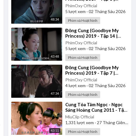
Thuyết Minh
PhimOxy Official
5
lượt xem
·
02 Tháng Sáu 2026
48:34
Phim và Hoạt hình
⁣Đông Cung (Goodbye My
Princess) 2019 - Tập 14 |
Thuyết Minh
PhimOxy Official
5
lượt xem
·
02 Tháng Sáu 2026
43:48
Phim và Hoạt hình
⁣Đông Cung (Goodbye My
Princess) 2019 - Tập 7 |
Thuyết Minh
PhimOxy Official
4
lượt xem
·
02 Tháng Sáu 2026
47:34
Phim và Hoạt hình
⁣Cung Tỏa Tâm Ngọc - Ngọc
Sáng Hoàng Cung 2011 - Tập
1 | Thuyết Minh
MiuClip Official
1,331
lượt xem
·
27 Tháng Giêng 2025
43:11
Phim và Hoạt hình