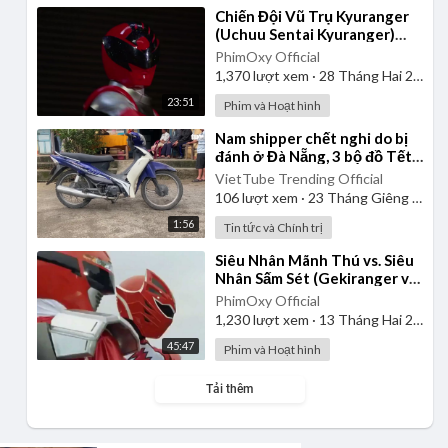
⁣Chiến Đội Vũ Trụ Kyuranger
(Uchuu Sentai Kyuranger)
2017 - Tập 1 | Thuyết Minh
PhimOxy Official
1,370
lượt xem
·
28 Tháng Hai 2025
23:51
Phim và Hoạt hình
⁣Nam shipper chết nghi do bị
đánh ở Đà Nẵng, 3 bộ đồ Tết
còn chưa kịp mặc
VietTube Trending Official
106
lượt xem
·
23 Tháng Giêng 2025
1:56
Tin tức và Chính trị
⁣Siêu Nhân Mãnh Thú vs. Siêu
Nhân Sấm Sét (Gekiranger vs.
Boukenger) 2008 | Vietsub
PhimOxy Official
1,230
lượt xem
·
13 Tháng Hai 2025
45:47
Phim và Hoạt hình
Tải thêm