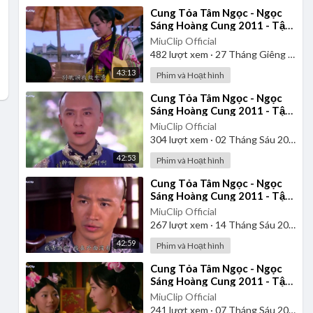
⁣Cung Tỏa Tâm Ngọc - Ngọc
Sáng Hoàng Cung 2011 - Tập
2 | Thuyết Minh
MiuClip Official
482
lượt xem
·
27 Tháng Giêng 2025
43:13
Phim và Hoạt hình
⁣Cung Tỏa Tâm Ngọc - Ngọc
Sáng Hoàng Cung 2011 - Tập
3 | Thuyết Minh
MiuClip Official
304
lượt xem
·
02 Tháng Sáu 2025
42:53
Phim và Hoạt hình
⁣Cung Tỏa Tâm Ngọc - Ngọc
Sáng Hoàng Cung 2011 - Tập
15 | Thuyết Minh
MiuClip Official
267
lượt xem
·
14 Tháng Sáu 2025
42:59
Phim và Hoạt hình
⁣Cung Tỏa Tâm Ngọc - Ngọc
Sáng Hoàng Cung 2011 - Tập
4 | Thuyết Minh
MiuClip Official
241
lượt xem
·
07 Tháng Sáu 2025