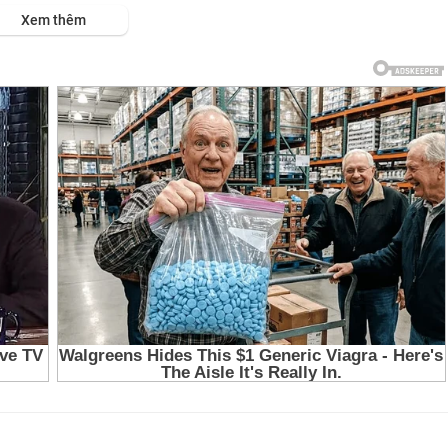
ps://viet.tube/watch/thuy%E....1%BA%BFt-minh-c%C3%B
Xem thêm