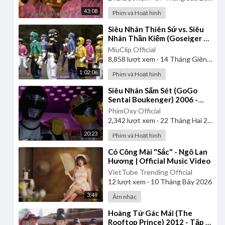
43:08
Phim và Hoạt hình
⁣Siêu Nhân Thiên Sứ vs. Siêu
Nhân Thần Kiếm (Goseiger vs.
Shinkenger) | Vietsub
MiuClip Official
8,858
lượt xem
·
14 Tháng Giêng 2025
1:02:06
Phim và Hoạt hình
⁣Siêu Nhân Sấm Sét (GoGo
Sentai Boukenger) 2006 -
Tập 1 | Thuyết Minh
PhimOxy Official
2,342
lượt xem
·
22 Tháng Hai 2025
20:23
Phim và Hoạt hình
⁣Có Công Mài "Sắc" - Ngô Lan
Hương | Official Music Video
VietTube Trending Official
12
lượt xem
·
10 Tháng Bảy 2026
3:49
Âm nhạc
⁣Hoàng Tử Gác Mái (The
Rooftop Prince) 2012 - Tập 1