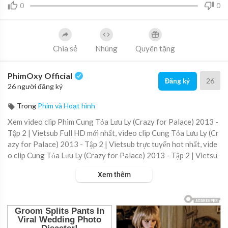
0
0
Chia sẻ
Nhúng
Quyên tặng
PhimOxy Official
26
Đăng ký
26 người đăng ký
Trong
Phim và Hoạt hình
Xem video clip Phim Cung Tỏa Lưu Ly (Crazy for Palace) 2013 -
Tập 2 | Vietsub Full HD mới nhất, video clip Cung Tỏa Lưu Ly (Cr
azy for Palace) 2013 - Tập 2 | Vietsub trực tuyến hot nhất, vide
o clip Cung Tỏa Lưu Ly (Crazy for Palace) 2013 - Tập 2 | Vietsu
b online hay nhất.
Xem thêm
▶ Xem danh sách phát Full tập tại đây:
https://viet.tube/watch/c
ung-t....oa-luu-ly-crazy-for-