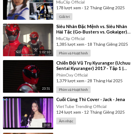
MiuClip Official
178
lượt xem
·
12 Tháng Giêng 2025
6:36
Giải trí
⁣Siêu Nhân Đặc Mệnh vs. Siêu Nhân
Hải Tặc (Go-Busters vs. Gokaiger) |
Vietsub
MiuClip Official
1,385
lượt xem
·
18 Tháng Giêng 2025
1:02:10
Phim và Hoạt hình
⁣Chiến Đội Vũ Trụ Kyuranger (Uchuu
Sentai Kyuranger) 2017 - Tập 1 |
Thuyết Minh
PhimOxy Official
1,379
lượt xem
·
28 Tháng Hai 2025
23:51
Phim và Hoạt hình
⁣Cuối Cùng Thì Cover - Jack - Jena
VietTube Trending Official
124
lượt xem
·
12 Tháng Giêng 2025
Âm nhạc
3:02