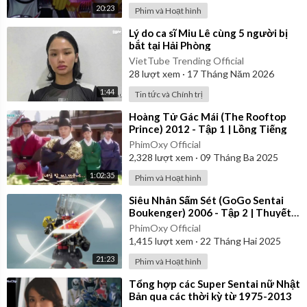
20:23
Phim và Hoạt hình
⁣Lý do ca sĩ Miu Lê cùng 5 người bị
bắt tại Hải Phòng
VietTube Trending Official
28
lượt xem
·
17 Tháng Năm 2026
1:44
Tin tức và Chính trị
⁣Hoàng Tử Gác Mái (The Rooftop
Prince) 2012 - Tập 1 | Lồng Tiếng
PhimOxy Official
2,328
lượt xem
·
09 Tháng Ba 2025
1:02:35
Phim và Hoạt hình
⁣Siêu Nhân Sấm Sét (GoGo Sentai
Boukenger) 2006 - Tập 2 | Thuyết
Minh
PhimOxy Official
1,415
lượt xem
·
22 Tháng Hai 2025
21:23
Phim và Hoạt hình
⁣Tổng hợp các Super Sentai nữ Nhật
Bản qua các thời kỳ từ 1975-2013