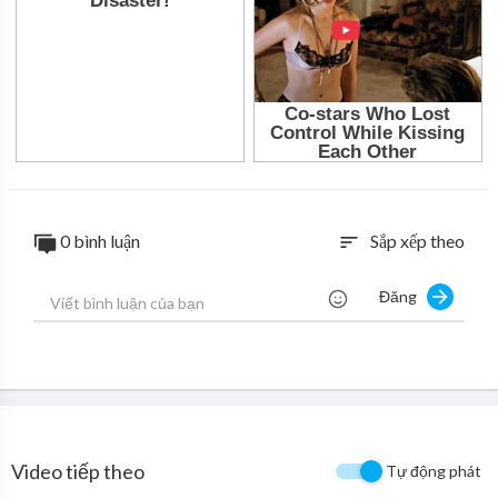
0 bình luận
Sắp xếp theo
sort
Đăng
Video tiếp theo
Tự động phát