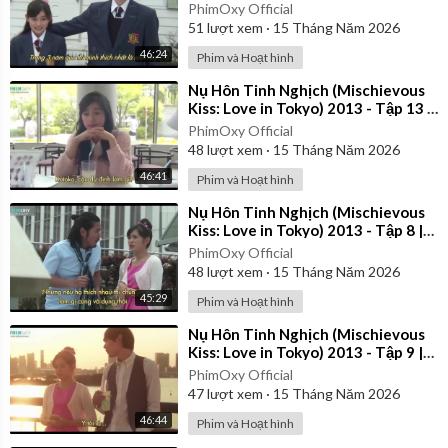
Vietsub
PhimOxy Official
51
lượt xem
·
15 Tháng Năm 2026
46:24
Phim và Hoạt hình
⁣Nụ Hôn Tinh Nghịch (Mischievous
Kiss: Love in Tokyo) 2013 - Tập 13 |
Vietsub
PhimOxy Official
48
lượt xem
·
15 Tháng Năm 2026
46:41
Phim và Hoạt hình
⁣Nụ Hôn Tinh Nghịch (Mischievous
Kiss: Love in Tokyo) 2013 - Tập 8 |
Vietsub
PhimOxy Official
48
lượt xem
·
15 Tháng Năm 2026
45:29
Phim và Hoạt hình
⁣Nụ Hôn Tinh Nghịch (Mischievous
Kiss: Love in Tokyo) 2013 - Tập 9 |
Vietsub
PhimOxy Official
47
lượt xem
·
15 Tháng Năm 2026
46:44
Phim và Hoạt hình