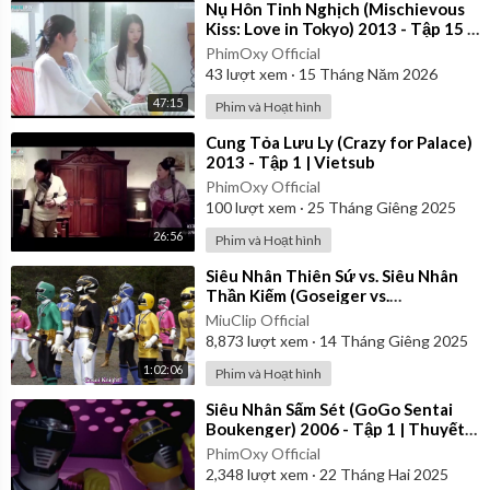
⁣Nụ Hôn Tinh Nghịch (Mischievous
Kiss: Love in Tokyo) 2013 - Tập 15 |
Vietsub
PhimOxy Official
43
lượt xem
·
15 Tháng Năm 2026
47:15
Phim và Hoạt hình
⁣Cung Tỏa Lưu Ly (Crazy for Palace)
2013 - Tập 1 | Vietsub
PhimOxy Official
100
lượt xem
·
25 Tháng Giêng 2025
26:56
Phim và Hoạt hình
⁣Siêu Nhân Thiên Sứ vs. Siêu Nhân
Thần Kiếm (Goseiger vs.
Shinkenger) | Vietsub
MiuClip Official
8,873
lượt xem
·
14 Tháng Giêng 2025
1:02:06
Phim và Hoạt hình
⁣Siêu Nhân Sấm Sét (GoGo Sentai
Boukenger) 2006 - Tập 1 | Thuyết
Minh
PhimOxy Official
2,348
lượt xem
·
22 Tháng Hai 2025