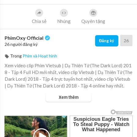
Chia sẻ
Nhúng
Quyên tặng
PhimOxy Official
26
Đăng ký
26 người đăng ký
Trong
Phim và Hoạt hình
Xem video clip Phim Vietsub | Dạ Thiên Tử (The Dark Lord) 201
8 - Tập 4 Full HD mới nhất, video clip Vietsub | Dạ Thiên Tử (The
Dark Lord) 2018 - Tập 4 trực tuyến hot nhất, video clip Vietsub
| Dạ Thiên Tử (The Dark Lord) 2018 - Tập 4 online hay nhất.
Xem thêm
▶ Xem danh sách phát Full tập tại đây:
https://viet.tube/watch/
ByBgv3....XI6Y1RqTW/list/eRCg2