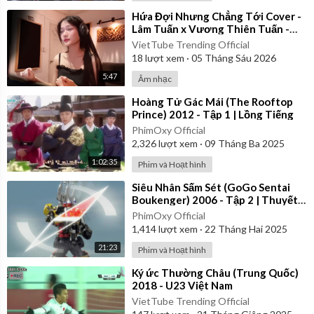
⁣Hứa Đợi Nhưng Chẳng Tới Cover -
Lâm Tuấn x Vương Thiên Tuấn -
Kiều Chi
VietTube Trending Official
18
lượt xem
·
05 Tháng Sáu 2026
5:47
Âm nhạc
⁣Hoàng Tử Gác Mái (The Rooftop
Prince) 2012 - Tập 1 | Lồng Tiếng
PhimOxy Official
2,326
lượt xem
·
09 Tháng Ba 2025
1:02:35
Phim và Hoạt hình
⁣Siêu Nhân Sấm Sét (GoGo Sentai
Boukenger) 2006 - Tập 2 | Thuyết
Minh
PhimOxy Official
1,414
lượt xem
·
22 Tháng Hai 2025
21:23
Phim và Hoạt hình
⁣Ký ức Thường Châu (Trung Quốc)
2018 - U23 Việt Nam
VietTube Trending Official