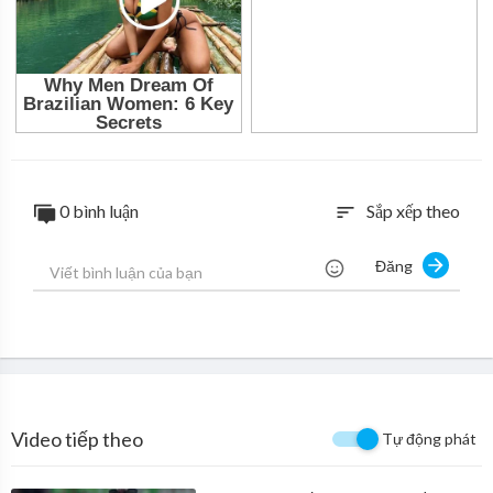
0 bình luận
Sắp xếp theo
sort
Đăng
Video tiếp theo
Tự động phát