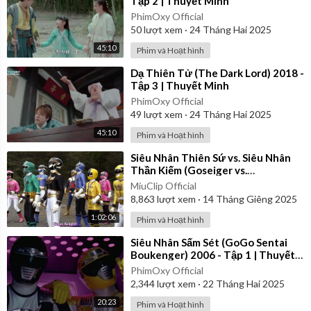
Tập 2 | Thuyết Minh
PhimOxy Official
50
lượt xem
·
24 Tháng Hai 2025
45:10
Phim và Hoạt hình
⁣Dạ Thiên Tử (The Dark Lord) 2018 -
Tập 3 | Thuyết Minh
PhimOxy Official
49
lượt xem
·
24 Tháng Hai 2025
45:10
Phim và Hoạt hình
⁣Siêu Nhân Thiên Sứ vs. Siêu Nhân
Thần Kiếm (Goseiger vs.
Shinkenger) | Vietsub
MiuClip Official
8,863
lượt xem
·
14 Tháng Giêng 2025
1:02:06
Phim và Hoạt hình
⁣Siêu Nhân Sấm Sét (GoGo Sentai
Boukenger) 2006 - Tập 1 | Thuyết
Minh
PhimOxy Official
2,344
lượt xem
·
22 Tháng Hai 2025
20:23
Phim và Hoạt hình