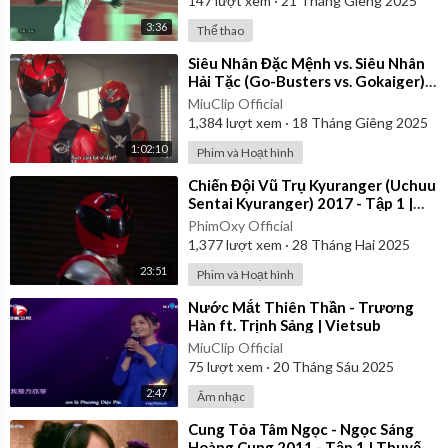
147
lượt xem
·
21 Tháng Giêng 2025
3:36
Thể thao
⁣Siêu Nhân Đặc Mệnh vs. Siêu Nhân
Hải Tặc (Go-Busters vs. Gokaiger) |
Vietsub
MiuClip Official
1,384
lượt xem
·
18 Tháng Giêng 2025
1:02:10
Phim và Hoạt hình
⁣Chiến Đội Vũ Trụ Kyuranger (Uchuu
Sentai Kyuranger) 2017 - Tập 1 |
Thuyết Minh
PhimOxy Official
1,377
lượt xem
·
28 Tháng Hai 2025
23:51
Phim và Hoạt hình
⁣Nước Mắt Thiên Thần - Trương
Hàn ft. Trịnh Sảng | Vietsub
MiuClip Official
75
lượt xem
·
20 Tháng Sáu 2025
2:47
Âm nhạc
⁣Cung Tỏa Tâm Ngọc - Ngọc Sáng
Hoàng Cung 2011 - Tập 1 | Thuyết