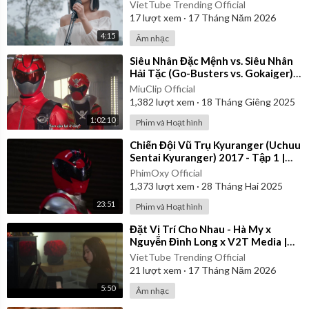
VietTube Trending Official
17
lượt xem
·
17 Tháng Năm 2026
4:15
Âm nhạc
⁣Siêu Nhân Đặc Mệnh vs. Siêu Nhân
Hải Tặc (Go-Busters vs. Gokaiger) |
Vietsub
MiuClip Official
1,382
lượt xem
·
18 Tháng Giêng 2025
1:02:10
Phim và Hoạt hình
⁣Chiến Đội Vũ Trụ Kyuranger (Uchuu
Sentai Kyuranger) 2017 - Tập 1 |
Thuyết Minh
PhimOxy Official
1,373
lượt xem
·
28 Tháng Hai 2025
23:51
Phim và Hoạt hình
⁣Đặt Vị Trí Cho Nhau - Hà My x
Nguyễn Đình Long x V2T Media |
Official Music Video
VietTube Trending Official
21
lượt xem
·
17 Tháng Năm 2026
5:50
Âm nhạc