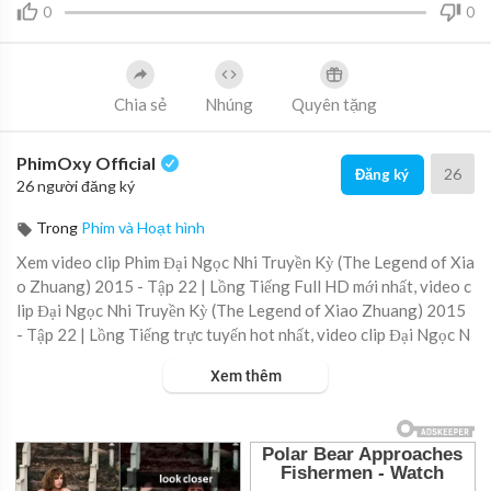
0
0
Chia sẻ
Nhúng
Quyên tặng
PhimOxy Official
26
Đăng ký
26 người đăng ký
Trong
Phim và Hoạt hình
Xem video clip Phim Đại Ngọc Nhi Truyền Kỳ (The Legend of Xia
o Zhuang) 2015 - Tập 22 | Lồng Tiếng Full HD mới nhất, video c
lip Đại Ngọc Nhi Truyền Kỳ (The Legend of Xiao Zhuang) 2015
- Tập 22 | Lồng Tiếng trực tuyến hot nhất, video clip Đại Ngọc N
hi Truyền Kỳ (The Legend of Xiao Zhuang) 2015 - Tập 22 | Lồn
Xem thêm
g Tiếng online hay nhất.
▶ Xem danh sách phát Full tập tại đây:
https://viet.tube/watch/
dai-ng....oc-nhi-truyen-ky-the