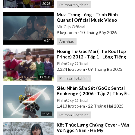
20:23
Phim và Hoạt hình
⁣Mưa Trong Lòng - Trịnh Đình
Quang | Official Music Video
MiuClip Official
9
lượt xem
·
10 Tháng Bảy 2026
6:14
Âm nhạc
⁣Hoàng Tử Gác Mái (The Rooftop
Prince) 2012 - Tập 1 | Lồng Tiếng
PhimOxy Official
2,324
lượt xem
·
09 Tháng Ba 2025
1:02:35
Phim và Hoạt hình
⁣Siêu Nhân Sấm Sét (GoGo Sentai
Boukenger) 2006 - Tập 2 | Thuyết
Minh
PhimOxy Official
1,413
lượt xem
·
22 Tháng Hai 2025
21:23
Phim và Hoạt hình
⁣Kết Thúc Lưng Chừng Cover - Văn
Võ Ngọc Nhân - Hà My