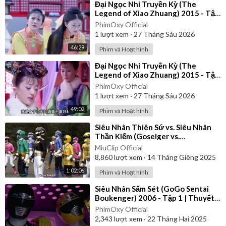
⁣Đại Ngọc Nhi Truyền Kỳ (The
Legend of Xiao Zhuang) 2015 - Tập
30 | Lồng Tiếng
PhimOxy Official
1
lượt xem
·
27 Tháng Sáu 2026
46:29
Phim và Hoạt hình
⁣Đại Ngọc Nhi Truyền Kỳ (The
Legend of Xiao Zhuang) 2015 - Tập
37 | Lồng Tiếng
PhimOxy Official
1
lượt xem
·
27 Tháng Sáu 2026
49:02
Phim và Hoạt hình
⁣Siêu Nhân Thiên Sứ vs. Siêu Nhân
Thần Kiếm (Goseiger vs.
Shinkenger) | Vietsub
MiuClip Official
8,860
lượt xem
·
14 Tháng Giêng 2025
1:02:06
Phim và Hoạt hình
⁣Siêu Nhân Sấm Sét (GoGo Sentai
Boukenger) 2006 - Tập 1 | Thuyết
Minh
PhimOxy Official
2,343
lượt xem
·
22 Tháng Hai 2025