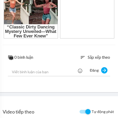
0 bình luận
Sắp xếp theo
sort
Đăng
Video tiếp theo
Tự động phát