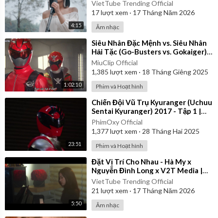
VietTube Trending Official
17
lượt xem
·
17 Tháng Năm 2026
4:15
Âm nhạc
⁣Siêu Nhân Đặc Mệnh vs. Siêu Nhân
Hải Tặc (Go-Busters vs. Gokaiger) |
Vietsub
MiuClip Official
1,385
lượt xem
·
18 Tháng Giêng 2025
1:02:10
Phim và Hoạt hình
⁣Chiến Đội Vũ Trụ Kyuranger (Uchuu
Sentai Kyuranger) 2017 - Tập 1 |
Thuyết Minh
PhimOxy Official
1,377
lượt xem
·
28 Tháng Hai 2025
23:51
Phim và Hoạt hình
⁣Đặt Vị Trí Cho Nhau - Hà My x
Nguyễn Đình Long x V2T Media |
Official Music Video
VietTube Trending Official
21
lượt xem
·
17 Tháng Năm 2026
5:50
Âm nhạc