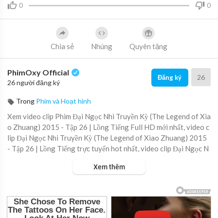
0
0
Chia sẻ
Nhúng
Quyên tặng
PhimOxy Official
26
Đăng ký
26 người đăng ký
Trong
Phim và Hoạt hình
Xem video clip Phim Đại Ngọc Nhi Truyền Kỳ (The Legend of Xia
o Zhuang) 2015 - Tập 26 | Lồng Tiếng Full HD mới nhất, video c
lip Đại Ngọc Nhi Truyền Kỳ (The Legend of Xiao Zhuang) 2015
- Tập 26 | Lồng Tiếng trực tuyến hot nhất, video clip Đại Ngọc N
hi Truyền Kỳ (The Legend of Xiao Zhuang) 2015 - Tập 26 | Lồn
Xem thêm
g Tiếng online hay nhất.
▶ Xem danh sách phát Full tập tại đây:
https://viet.tube/watch/
dai-ng....oc-nhi-truyen-ky-the