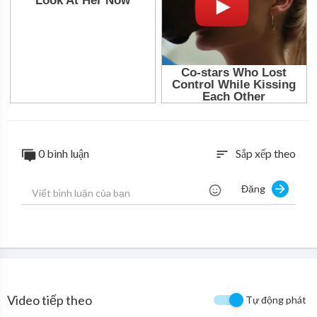
0 bình luận
Sắp xếp theo
sort
Đăng
Video tiếp theo
Tự động phát