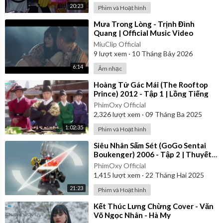
20:23
Phim và Hoạt hình
⁣Mưa Trong Lòng - Trịnh Đình
Quang | Official Music Video
MiuClip Official
9
lượt xem
·
10 Tháng Bảy 2026
6:14
Âm nhạc
⁣Hoàng Tử Gác Mái (The Rooftop
Prince) 2012 - Tập 1 | Lồng Tiếng
PhimOxy Official
2,326
lượt xem
·
09 Tháng Ba 2025
1:02:35
Phim và Hoạt hình
⁣Siêu Nhân Sấm Sét (GoGo Sentai
Boukenger) 2006 - Tập 2 | Thuyết
Minh
PhimOxy Official
1,415
lượt xem
·
22 Tháng Hai 2025
21:23
Phim và Hoạt hình
⁣Kết Thúc Lưng Chừng Cover - Văn
Võ Ngọc Nhân - Hà My