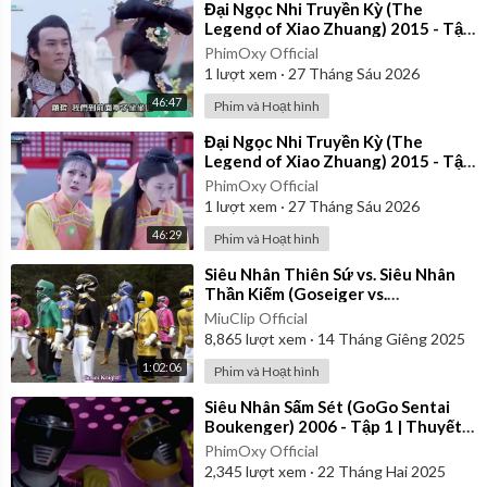
⁣Đại Ngọc Nhi Truyền Kỳ (The
Legend of Xiao Zhuang) 2015 - Tập
27 | Lồng Tiếng
PhimOxy Official
1
lượt xem
·
27 Tháng Sáu 2026
46:47
Phim và Hoạt hình
⁣Đại Ngọc Nhi Truyền Kỳ (The
Legend of Xiao Zhuang) 2015 - Tập
30 | Lồng Tiếng
PhimOxy Official
1
lượt xem
·
27 Tháng Sáu 2026
46:29
Phim và Hoạt hình
⁣Siêu Nhân Thiên Sứ vs. Siêu Nhân
Thần Kiếm (Goseiger vs.
Shinkenger) | Vietsub
MiuClip Official
8,865
lượt xem
·
14 Tháng Giêng 2025
1:02:06
Phim và Hoạt hình
⁣Siêu Nhân Sấm Sét (GoGo Sentai
Boukenger) 2006 - Tập 1 | Thuyết
Minh
PhimOxy Official
2,345
lượt xem
·
22 Tháng Hai 2025