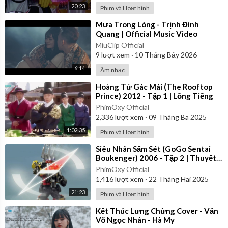
20:23
Phim và Hoạt hình
⁣Mưa Trong Lòng - Trịnh Đình
Quang | Official Music Video
MiuClip Official
9
lượt xem
·
10 Tháng Bảy 2026
6:14
Âm nhạc
⁣Hoàng Tử Gác Mái (The Rooftop
Prince) 2012 - Tập 1 | Lồng Tiếng
PhimOxy Official
2,336
lượt xem
·
09 Tháng Ba 2025
1:02:35
Phim và Hoạt hình
⁣Siêu Nhân Sấm Sét (GoGo Sentai
Boukenger) 2006 - Tập 2 | Thuyết
Minh
PhimOxy Official
1,416
lượt xem
·
22 Tháng Hai 2025
21:23
Phim và Hoạt hình
⁣Kết Thúc Lưng Chừng Cover - Văn
Võ Ngọc Nhân - Hà My