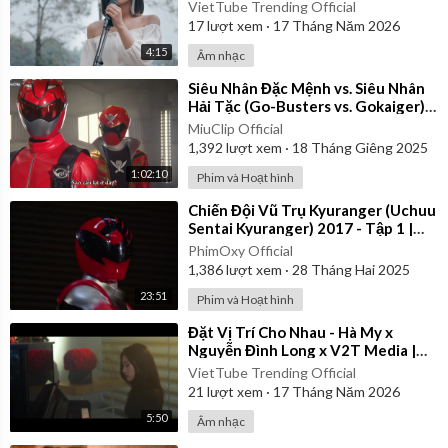
VietTube Trending Official
17
lượt xem
·
17 Tháng Năm 2026
4:15
Âm nhạc
⁣Siêu Nhân Đặc Mệnh vs. Siêu Nhân
Hải Tặc (Go-Busters vs. Gokaiger) |
Vietsub
MiuClip Official
1,392
lượt xem
·
18 Tháng Giêng 2025
1:02:10
Phim và Hoạt hình
⁣Chiến Đội Vũ Trụ Kyuranger (Uchuu
Sentai Kyuranger) 2017 - Tập 1 |
Thuyết Minh
PhimOxy Official
1,386
lượt xem
·
28 Tháng Hai 2025
23:51
Phim và Hoạt hình
⁣Đặt Vị Trí Cho Nhau - Hà My x
Nguyễn Đình Long x V2T Media |
Official Music Video
VietTube Trending Official
21
lượt xem
·
17 Tháng Năm 2026
5:50
Âm nhạc