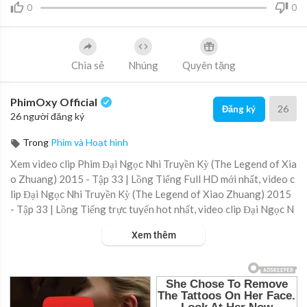
0
0
Chia sẻ
Nhúng
Quyên tặng
PhimOxy Official
26
Đăng ký
26 người đăng ký
Trong
Phim và Hoạt hình
Xem video clip Phim Đại Ngọc Nhi Truyền Kỳ (The Legend of Xia
o Zhuang) 2015 - Tập 33 | Lồng Tiếng Full HD mới nhất, video c
lip Đại Ngọc Nhi Truyền Kỳ (The Legend of Xiao Zhuang) 2015
- Tập 33 | Lồng Tiếng trực tuyến hot nhất, video clip Đại Ngọc N
hi Truyền Kỳ (The Legend of Xiao Zhuang) 2015 - Tập 33 | Lồn
Xem thêm
g Tiếng online hay nhất.
▶ Xem danh sách phát Full tập tại đây:
https://viet.tube/watch/
dai-ng....oc-nhi-truyen-ky-the