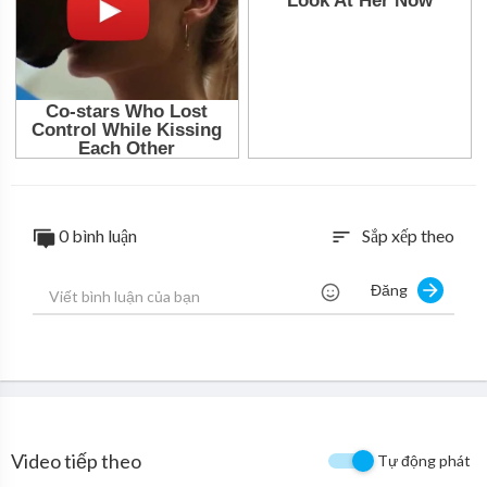
0 bình luận
Sắp xếp theo
sort
Đăng
Video tiếp theo
Tự động phát