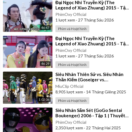
⁣Đại Ngọc Nhi Truyền Kỳ (The
Legend of Xiao Zhuang) 2015 - Tập
27 | Lồng Tiếng
PhimOxy Official
1
lượt xem
·
27 Tháng Sáu 2026
46:47
Phim và Hoạt hình
⁣Đại Ngọc Nhi Truyền Kỳ (The
Legend of Xiao Zhuang) 2015 - Tập
30 | Lồng Tiếng
PhimOxy Official
1
lượt xem
·
27 Tháng Sáu 2026
46:29
Phim và Hoạt hình
⁣Siêu Nhân Thiên Sứ vs. Siêu Nhân
Thần Kiếm (Goseiger vs.
Shinkenger) | Vietsub
MiuClip Official
8,905
lượt xem
·
14 Tháng Giêng 2025
1:02:06
Phim và Hoạt hình
⁣Siêu Nhân Sấm Sét (GoGo Sentai
Boukenger) 2006 - Tập 1 | Thuyết
Minh
PhimOxy Official
2,350
lượt xem
·
22 Tháng Hai 2025