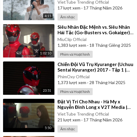
VietTube Trending Official
17
lượt xem
·
17 Tháng Năm 2026
4:15
Âm nhạc
⁣Siêu Nhân Đặc Mệnh vs. Siêu Nhân
Hải Tặc (Go-Busters vs. Gokaiger) |
Vietsub
MiuClip Official
1,383
lượt xem
·
18 Tháng Giêng 2025
1:02:10
Phim và Hoạt hình
⁣Chiến Đội Vũ Trụ Kyuranger (Uchuu
Sentai Kyuranger) 2017 - Tập 1 |
Thuyết Minh
PhimOxy Official
1,373
lượt xem
·
28 Tháng Hai 2025
23:51
Phim và Hoạt hình
⁣Đặt Vị Trí Cho Nhau - Hà My x
Nguyễn Đình Long x V2T Media |
Official Music Video
VietTube Trending Official
21
lượt xem
·
17 Tháng Năm 2026
5:50
Âm nhạc