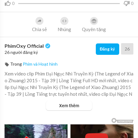
0
0
Chia sẻ
Nhúng
Quyên tặng
PhimOxy Official
26
Đăng ký
26 người đăng ký
Trong
Phim và Hoạt hình
Xem video clip Phim Đại Ngọc Nhi Truyền Kỳ (The Legend of Xia
o Zhuang) 2015 - Tập 39 | Lồng Tiếng Full HD mới nhất, video c
lip Đại Ngọc Nhi Truyền Kỳ (The Legend of Xiao Zhuang) 2015
- Tập 39 | Lồng Tiếng trực tuyến hot nhất, video clip Đại Ngọc N
hi Truyền Kỳ (The Legend of Xiao Zhuang) 2015 - Tập 39 | Lồn
Xem thêm
g Tiếng online hay nhất.
▶ Xem danh sách phát Full tập tại đây:
https://viet.tube/watch/
dai-ng....oc-nhi-truyen-ky-the