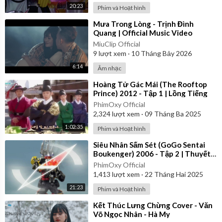
20:23
Phim và Hoạt hình
⁣Mưa Trong Lòng - Trịnh Đình
Quang | Official Music Video
MiuClip Official
9
lượt xem
·
10 Tháng Bảy 2026
6:14
Âm nhạc
⁣Hoàng Tử Gác Mái (The Rooftop
Prince) 2012 - Tập 1 | Lồng Tiếng
PhimOxy Official
2,324
lượt xem
·
09 Tháng Ba 2025
1:02:35
Phim và Hoạt hình
⁣Siêu Nhân Sấm Sét (GoGo Sentai
Boukenger) 2006 - Tập 2 | Thuyết
Minh
PhimOxy Official
1,413
lượt xem
·
22 Tháng Hai 2025
21:23
Phim và Hoạt hình
⁣Kết Thúc Lưng Chừng Cover - Văn
Võ Ngọc Nhân - Hà My