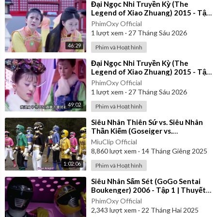
⁣Đại Ngọc Nhi Truyền Kỳ (The
Legend of Xiao Zhuang) 2015 - Tập
30 | Lồng Tiếng
PhimOxy Official
1
lượt xem
·
27 Tháng Sáu 2026
46:29
Phim và Hoạt hình
⁣Đại Ngọc Nhi Truyền Kỳ (The
Legend of Xiao Zhuang) 2015 - Tập
37 | Lồng Tiếng
PhimOxy Official
1
lượt xem
·
27 Tháng Sáu 2026
49:02
Phim và Hoạt hình
⁣Siêu Nhân Thiên Sứ vs. Siêu Nhân
Thần Kiếm (Goseiger vs.
Shinkenger) | Vietsub
MiuClip Official
8,860
lượt xem
·
14 Tháng Giêng 2025
1:02:06
Phim và Hoạt hình
⁣Siêu Nhân Sấm Sét (GoGo Sentai
Boukenger) 2006 - Tập 1 | Thuyết
Minh
PhimOxy Official
2,343
lượt xem
·
22 Tháng Hai 2025