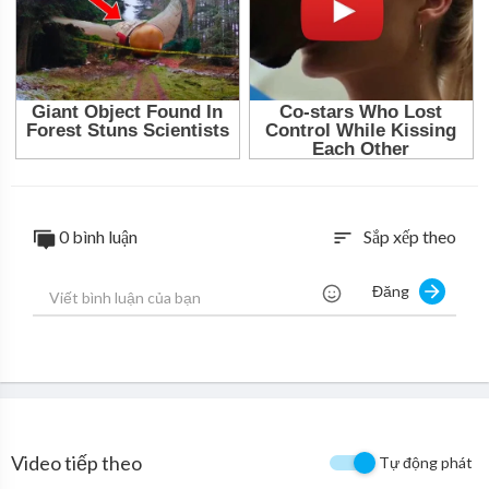
0 bình luận
Sắp xếp theo
sort
Đăng
Video tiếp theo
Tự động phát