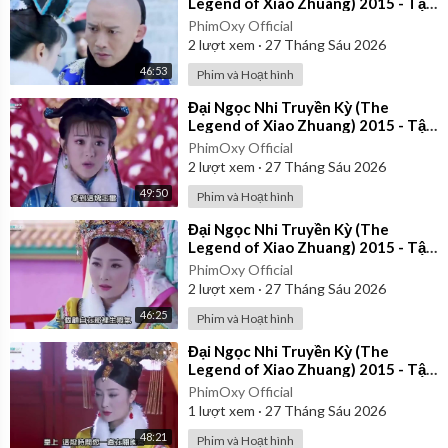
Legend of Xiao Zhuang) 2015 - Tập
22 | Lồng Tiếng
PhimOxy Official
2
lượt xem
·
27 Tháng Sáu 2026
46:53
Phim và Hoạt hình
⁣Đại Ngọc Nhi Truyền Kỳ (The
Legend of Xiao Zhuang) 2015 - Tập
24 | Lồng Tiếng
PhimOxy Official
2
lượt xem
·
27 Tháng Sáu 2026
49:50
Phim và Hoạt hình
⁣Đại Ngọc Nhi Truyền Kỳ (The
Legend of Xiao Zhuang) 2015 - Tập
26 | Lồng Tiếng
PhimOxy Official
2
lượt xem
·
27 Tháng Sáu 2026
46:25
Phim và Hoạt hình
⁣Đại Ngọc Nhi Truyền Kỳ (The
Legend of Xiao Zhuang) 2015 - Tập
35 | Lồng Tiếng
PhimOxy Official
1
lượt xem
·
27 Tháng Sáu 2026
48:21
Phim và Hoạt hình