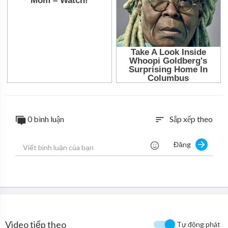
0 bình luận
Sắp xếp theo
sort
Đăng
Video tiếp theo
Tự động phát