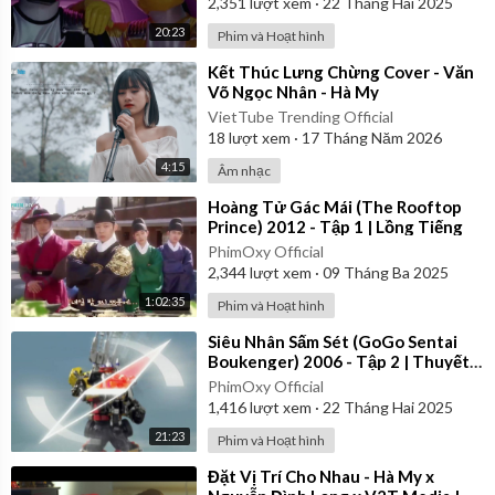
2,351
lượt xem
·
22 Tháng Hai 2025
20:23
Phim và Hoạt hình
⁣Kết Thúc Lưng Chừng Cover - Văn
Võ Ngọc Nhân - Hà My
VietTube Trending Official
18
lượt xem
·
17 Tháng Năm 2026
4:15
Âm nhạc
⁣Hoàng Tử Gác Mái (The Rooftop
Prince) 2012 - Tập 1 | Lồng Tiếng
PhimOxy Official
2,344
lượt xem
·
09 Tháng Ba 2025
1:02:35
Phim và Hoạt hình
⁣Siêu Nhân Sấm Sét (GoGo Sentai
Boukenger) 2006 - Tập 2 | Thuyết
Minh
PhimOxy Official
1,416
lượt xem
·
22 Tháng Hai 2025
21:23
Phim và Hoạt hình
⁣Đặt Vị Trí Cho Nhau - Hà My x