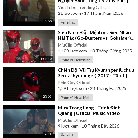
Nguyễn Đình Long x V2T Media |
Official Music Video
VietTube Trending Official
21
lượt xem
·
17 Tháng Năm 2026
5:50
Âm nhạc
⁣Siêu Nhân Đặc Mệnh vs. Siêu Nhân
Hải Tặc (Go-Busters vs. Gokaiger) |
Vietsub
MiuClip Official
1,400
lượt xem
·
18 Tháng Giêng 2025
1:02:10
Phim và Hoạt hình
⁣Chiến Đội Vũ Trụ Kyuranger (Uchuu
Sentai Kyuranger) 2017 - Tập 1 |
Thuyết Minh
PhimOxy Official
1,391
lượt xem
·
28 Tháng Hai 2025
23:51
Phim và Hoạt hình
⁣Mưa Trong Lòng - Trịnh Đình
Quang | Official Music Video
MiuClip Official
9
lượt xem
·
10 Tháng Bảy 2026
6:14
Âm nhạc