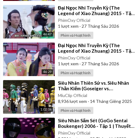
⁣Đại Ngọc Nhi Truyền Kỳ (The
Legend of Xiao Zhuang) 2015 - Tập
27 | Lồng Tiếng
PhimOxy Official
1
lượt xem
·
27 Tháng Sáu 2026
46:47
Phim và Hoạt hình
⁣Đại Ngọc Nhi Truyền Kỳ (The
Legend of Xiao Zhuang) 2015 - Tập
30 | Lồng Tiếng
PhimOxy Official
1
lượt xem
·
27 Tháng Sáu 2026
46:29
Phim và Hoạt hình
⁣Siêu Nhân Thiên Sứ vs. Siêu Nhân
Thần Kiếm (Goseiger vs.
Shinkenger) | Vietsub
MiuClip Official
8,936
lượt xem
·
14 Tháng Giêng 2025
1:02:06
Phim và Hoạt hình
⁣Siêu Nhân Sấm Sét (GoGo Sentai
Boukenger) 2006 - Tập 1 | Thuyết
Minh
PhimOxy Official