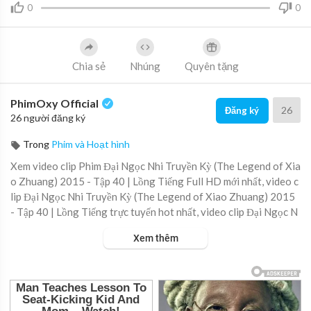
0
0
Chia sẻ
Nhúng
Quyên tặng
PhimOxy Official
26
Đăng ký
26 người đăng ký
Trong
Phim và Hoạt hình
Xem video clip Phim Đại Ngọc Nhi Truyền Kỳ (The Legend of Xia
o Zhuang) 2015 - Tập 40 | Lồng Tiếng Full HD mới nhất, video c
lip Đại Ngọc Nhi Truyền Kỳ (The Legend of Xiao Zhuang) 2015
- Tập 40 | Lồng Tiếng trực tuyến hot nhất, video clip Đại Ngọc N
hi Truyền Kỳ (The Legend of Xiao Zhuang) 2015 - Tập 40 | Lồn
Xem thêm
g Tiếng online hay nhất.
▶ Xem danh sách phát Full tập tại đây:
https://viet.tube/watch/
dai-ng....oc-nhi-truyen-ky-the