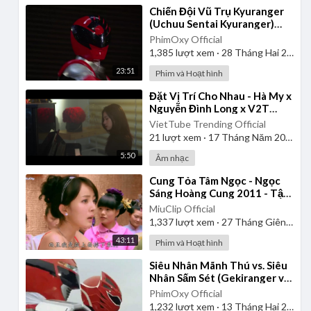
⁣Chiến Đội Vũ Trụ Kyuranger
(Uchuu Sentai Kyuranger)
2017 - Tập 1 | Thuyết Minh
PhimOxy Official
1,385
lượt xem
·
28 Tháng Hai 2025
23:51
Phim và Hoạt hình
⁣Đặt Vị Trí Cho Nhau - Hà My x
Nguyễn Đình Long x V2T
Media | Official Music Video
VietTube Trending Official
21
lượt xem
·
17 Tháng Năm 2026
5:50
Âm nhạc
⁣Cung Tỏa Tâm Ngọc - Ngọc
Sáng Hoàng Cung 2011 - Tập
1 | Thuyết Minh
MiuClip Official
1,337
lượt xem
·
27 Tháng Giêng 2025
43:11
Phim và Hoạt hình
⁣Siêu Nhân Mãnh Thú vs. Siêu
Nhân Sấm Sét (Gekiranger vs.
Boukenger) 2008 | Vietsub
PhimOxy Official
1,232
lượt xem
·
13 Tháng Hai 2025