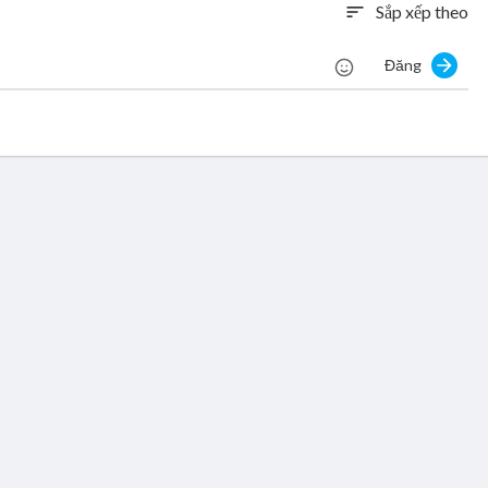
Sắp xếp theo
sort
Đăng