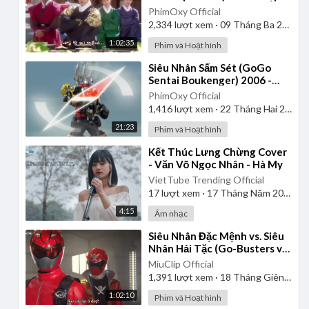
| Lồng Tiếng
PhimOxy Official
2,334
lượt xem
·
09 Tháng Ba 2025
1:02:35
Phim và Hoạt hình
⁣Siêu Nhân Sấm Sét (GoGo
Sentai Boukenger) 2006 -
Tập 2 | Thuyết Minh
PhimOxy Official
1,416
lượt xem
·
22 Tháng Hai 2025
21:23
Phim và Hoạt hình
⁣Kết Thúc Lưng Chừng Cover
- Văn Võ Ngọc Nhân - Hà My
VietTube Trending Official
17
lượt xem
·
17 Tháng Năm 2026
4:15
Âm nhạc
⁣Siêu Nhân Đặc Mệnh vs. Siêu
Nhân Hải Tặc (Go-Busters vs.
Gokaiger) | Vietsub
MiuClip Official
1,391
lượt xem
·
18 Tháng Giêng 2025
1:02:10
Phim và Hoạt hình