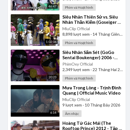
46:47
Phim và Hoạt hình
⁣Siêu Nhân Thiên Sứ vs. Siêu
Nhân Thần Kiếm (Goseiger vs.
Shinkenger) | Vietsub
MiuClip Official
8,898
lượt xem
·
14 Tháng Giêng 2025
1:02:06
Phim và Hoạt hình
⁣Siêu Nhân Sấm Sét (GoGo
Sentai Boukenger) 2006 -
Tập 1 | Thuyết Minh
PhimOxy Official
2,349
lượt xem
·
22 Tháng Hai 2025
20:23
Phim và Hoạt hình
⁣Mưa Trong Lòng - Trịnh Đình
Quang | Official Music Video
MiuClip Official
9
lượt xem
·
10 Tháng Bảy 2026
6:14
Âm nhạc
⁣Hoàng Tử Gác Mái (The
Rooftop Prince) 2012 - Tập 1