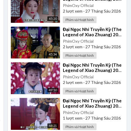
- Tập 32 | Lồng Tiếng
PhimOxy Official
2
lượt xem
·
27 Tháng Sáu 2026
45:20
Phim và Hoạt hình
⁣Đại Ngọc Nhi Truyền Kỳ (The
Legend of Xiao Zhuang) 2015
- Tập 21 | Lồng Tiếng
PhimOxy Official
2
lượt xem
·
27 Tháng Sáu 2026
45:34
Phim và Hoạt hình
⁣Đại Ngọc Nhi Truyền Kỳ (The
Legend of Xiao Zhuang) 2015
- Tập 24 | Lồng Tiếng
PhimOxy Official
2
lượt xem
·
27 Tháng Sáu 2026
49:50
Phim và Hoạt hình
⁣Đại Ngọc Nhi Truyền Kỳ (The
Legend of Xiao Zhuang) 2015
- Tập 35 | Lồng Tiếng
PhimOxy Official
1
lượt xem
·
27 Tháng Sáu 2026
48:21
Phim và Hoạt hình