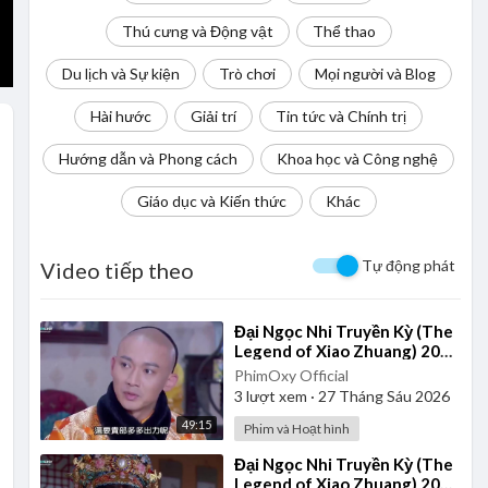
Thú cưng và Động vật
Thể thao
Du lịch và Sự kiện
Trò chơi
Mọi người và Blog
Hài hước
Giải trí
Tin tức và Chính trị
Hướng dẫn và Phong cách
Khoa học và Công nghệ
Giáo dục và Kiến thức
Khác
Tự động phát
Video tiếp theo
⁣Đại Ngọc Nhi Truyền Kỳ (The
Legend of Xiao Zhuang) 2015
- Tập 39 | Lồng Tiếng
PhimOxy Official
3
lượt xem
·
27 Tháng Sáu 2026
49:15
Phim và Hoạt hình
⁣Đại Ngọc Nhi Truyền Kỳ (The
Legend of Xiao Zhuang) 2015