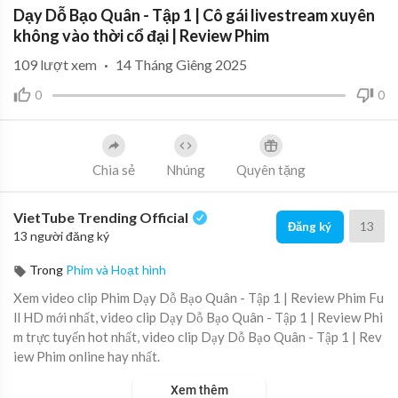
Dạy Dỗ Bạo Quân - Tập 1 | Cô gái livestream xuyên
không vào thời cổ đại | Review Phim
109
lượt xem
·
14 Tháng Giêng 2025
0
0
Chia sẻ
Nhúng
Quyên tặng
VietTube Trending Official
13
Đăng ký
13 người đăng ký
Trong
Phim và Hoạt hình
Xem video clip Phim Dạy Dỗ Bạo Quân - Tập 1 | Review Phim Fu
ll HD mới nhất, video clip Dạy Dỗ Bạo Quân - Tập 1 | Review Phi
m trực tuyến hot nhất, video clip Dạy Dỗ Bạo Quân - Tập 1 | Rev
iew Phim online hay nhất.
Xem thêm
Cô gái livestream xuyên không vào thời cổ đại và dạy dỗ bạo quâ