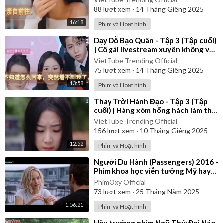
88
lượt xem
·
14 Tháng Giêng 2025
16:18
Phim và Hoạt hình
⁣Dạy Dỗ Bạo Quân - Tập 3 (Tập cuối)
| Cô gái livestream xuyên không vào
thời cổ đại | Review Phim
VietTube Trending Official
75
lượt xem
·
14 Tháng Giêng 2025
13:58
Phim và Hoạt hình
⁣Thay Trời Hành Đạo - Tập 3 (Tập
cuối) | Hàng xóm hống hách làm thịt
chú chó của cô gái | Review Phim
VietTube Trending Official
156
lượt xem
·
10 Tháng Giêng 2025
12:52
Phim và Hoạt hình
⁣Người Du Hành (Passengers) 2016 -
Phim khoa học viễn tưởng Mỹ hay
nhất | Vietsub
PhimOxy Official
73
lượt xem
·
25 Tháng Năm 2025
1:56:21
Phim và Hoạt hình
⁣Hậu trường phim Ngũ Thử Đại Náo