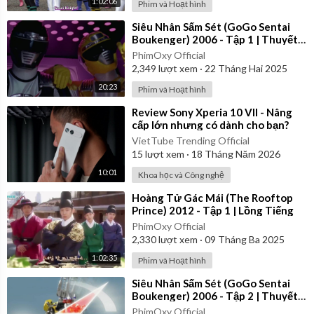
1:02:06
Phim và Hoạt hình
⁣Siêu Nhân Sấm Sét (GoGo Sentai
Boukenger) 2006 - Tập 1 | Thuyết
Minh
PhimOxy Official
2,349
lượt xem
·
22 Tháng Hai 2025
20:23
Phim và Hoạt hình
⁣Review Sony Xperia 10 VII - Nâng
cấp lớn nhưng có dành cho bạn?
VietTube Trending Official
15
lượt xem
·
18 Tháng Năm 2026
10:01
Khoa học và Công nghệ
⁣Hoàng Tử Gác Mái (The Rooftop
Prince) 2012 - Tập 1 | Lồng Tiếng
PhimOxy Official
2,330
lượt xem
·
09 Tháng Ba 2025
1:02:35
Phim và Hoạt hình
⁣Siêu Nhân Sấm Sét (GoGo Sentai
Boukenger) 2006 - Tập 2 | Thuyết
Minh
PhimOxy Official