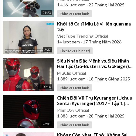
1,416
lượt xem
·
22 Tháng Hai 2025
21:23
Phim và Hoạt hình
⁣Khởi tố Ca sĩ Miu Lê vì liên quan ma
túy
VietTube Trending Official
14
lượt xem
·
17 Tháng Năm 2026
3:37
Tin tức và Chính trị
⁣Siêu Nhân Đặc Mệnh vs. Siêu Nhân
Hải Tặc (Go-Busters vs. Gokaiger) |
Vietsub
MiuClip Official
1,389
lượt xem
·
18 Tháng Giêng 2025
1:02:10
Phim và Hoạt hình
⁣Chiến Đội Vũ Trụ Kyuranger (Uchuu
Sentai Kyuranger) 2017 - Tập 1 |
Thuyết Minh
PhimOxy Official
1,383
lượt xem
·
28 Tháng Hai 2025
23:51
Phim và Hoạt hình
⁣Không Còn Nhau (Thời Không Sai