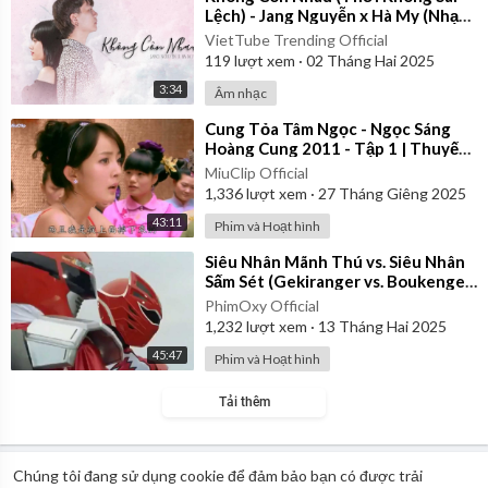
Lệch) - Jang Nguyễn x Hà My (Nhạc
Hoa Lời Việt)
VietTube Trending Official
119
lượt xem
·
02 Tháng Hai 2025
3:34
Âm nhạc
⁣Cung Tỏa Tâm Ngọc - Ngọc Sáng
Hoàng Cung 2011 - Tập 1 | Thuyết
Minh
MiuClip Official
1,336
lượt xem
·
27 Tháng Giêng 2025
43:11
Phim và Hoạt hình
⁣Siêu Nhân Mãnh Thú vs. Siêu Nhân
Sấm Sét (Gekiranger vs. Boukenger)
2008 | Vietsub
PhimOxy Official
1,232
lượt xem
·
13 Tháng Hai 2025
45:47
Phim và Hoạt hình
Tải thêm
Chúng tôi đang sử dụng cookie để đảm bảo bạn có được trải