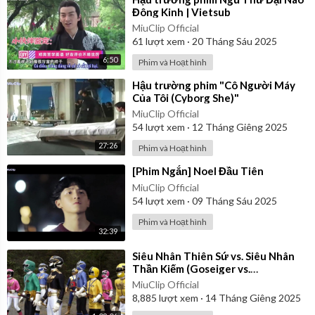
Đông Kinh | Vietsub
MiuClip Official
61
lượt xem
·
20 Tháng Sáu 2025
6:50
Phim và Hoạt hình
⁣Hậu trường phim "Cô Người Máy
Của Tôi (Cyborg She)"
MiuClip Official
54
lượt xem
·
12 Tháng Giêng 2025
27:26
Phim và Hoạt hình
⁣[Phim Ngắn] Noel Đầu Tiên
MiuClip Official
54
lượt xem
·
09 Tháng Sáu 2025
Phim và Hoạt hình
32:39
⁣Siêu Nhân Thiên Sứ vs. Siêu Nhân
Thần Kiếm (Goseiger vs.
Shinkenger) | Vietsub
MiuClip Official
8,885
lượt xem
·
14 Tháng Giêng 2025