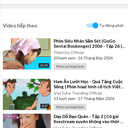
Video tiếp theo
Tự động phát
⁣Phim Siêu Nhân Sấm Sét (GoGo
Sentai Boukenger) 2006 - Tập 26 |
Thuyết Minh
PhimOxy Official
20
lượt xem
·
16 Tháng Bảy 2026
20:39
Phim và Hoạt hình
⁣Ham Ăn Lười Học - Quà Tặng Cuộc
Sống | Phim hoạt hình cổ tích Việt
Nam
VietTube Trending Official
13
lượt xem
·
17 Tháng Năm 2026
8:37
Phim và Hoạt hình
⁣Dạy Dỗ Bạo Quân - Tập 2 | Cô gái
livestream xuyên không vào thời cổ
đại | Review Phim
VietTube Trending Official