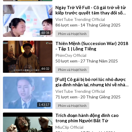
⁣Ngày Trở Về Full - Cô gái trở về từ
kiếp trước quyết tâm thay đổi số
mệnh
VietTube Trending Official
86
lượt xem
·
14 Tháng Giêng 2025
48:04
Phim và Hoạt hình
⁣Thiên Mệnh (Succession War) 2018
- Tập 1 | Lồng Tiếng
PhimOxy Official
50
lượt xem
·
27 Tháng Năm 2025
44:02
Phim và Hoạt hình
⁣[Full] Cô gái bị bỏ rơi lúc nhỏ được
gia đình nhận lại, nhưng khi về nhà
thì bị đối xử tệ bạc
VietTube Trending Official
71
lượt xem
·
20 Tháng Giêng 2025
1:43:17
Phim và Hoạt hình
⁣Trích đoạn hành động đỉnh cao
trong phim Người Bất Tử
MiuClip Official