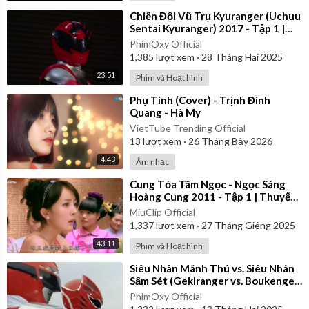
⁣Chiến Đội Vũ Trụ Kyuranger (Uchuu
Sentai Kyuranger) 2017 - Tập 1 |
Thuyết Minh
PhimOxy Official
1,385
lượt xem
·
28 Tháng Hai 2025
23:51
Phim và Hoạt hình
⁣Phụ Tình (Cover) - Trịnh Đình
Quang - Hà My
VietTube Trending Official
13
lượt xem
·
26 Tháng Bảy 2026
4:43
Âm nhạc
⁣Cung Tỏa Tâm Ngọc - Ngọc Sáng
Hoàng Cung 2011 - Tập 1 | Thuyết
Minh
MiuClip Official
1,337
lượt xem
·
27 Tháng Giêng 2025
43:11
Phim và Hoạt hình
⁣Siêu Nhân Mãnh Thú vs. Siêu Nhân
Sấm Sét (Gekiranger vs. Boukenger)
2008 | Vietsub
PhimOxy Official