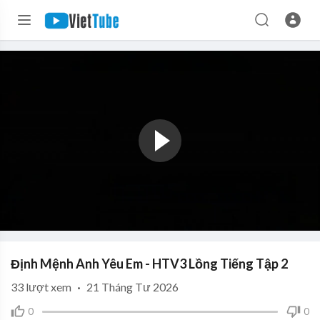
Định Mệnh Anh Yêu Em - HTV3 Lồng Tiếng Tập 2
33
lượt xem
·
21 Tháng Tư 2026
0
0