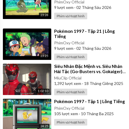
PhimOxy Official
9
lượt xem
·
02 Tháng Sáu 2026
23:26
Phim và Hoạt hình
⁣Pokémon 1997 - Tập 21 | Lồng
Tiếng
PhimOxy Official
9
lượt xem
·
02 Tháng Sáu 2026
23:25
Phim và Hoạt hình
⁣Siêu Nhân Đặc Mệnh vs. Siêu Nhân
Hải Tặc (Go-Busters vs. Gokaiger) |
Vietsub
MiuClip Official
1,392
lượt xem
·
18 Tháng Giêng 2025
1:02:10
Phim và Hoạt hình
⁣Pokémon 1997 - Tập 1 | Lồng Tiếng
PhimOxy Official
105
lượt xem
·
10 Tháng Ba 2025
Phim và Hoạt hình
24:25