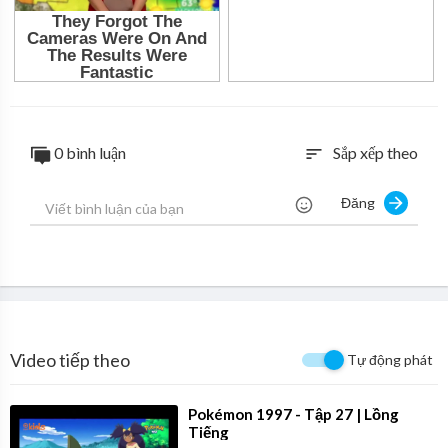
0 bình luận
Sắp xếp theo
sort
Đăng
Video tiếp theo
Tự động phát
⁣Pokémon 1997 - Tập 27 | Lồng
Tiếng