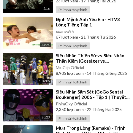
23
lượt xem
·
17 Tháng Hai 2026
2:16
Phim và Hoạt hình
⁣Định Mệnh Anh Yêu Em - HTV3
Lồng Tiếng Tập 1
xuanvu95
67
lượt xem
·
21 Tháng Tư 2026
44:24
Phim và Hoạt hình
⁣Siêu Nhân Thiên Sứ vs. Siêu Nhân
Thần Kiếm (Goseiger vs.
Shinkenger) | Vietsub
MiuClip Official
8,905
lượt xem
·
14 Tháng Giêng 2025
1:02:06
Phim và Hoạt hình
⁣Siêu Nhân Sấm Sét (GoGo Sentai
Boukenger) 2006 - Tập 1 | Thuyết
Minh
PhimOxy Official
2,350
lượt xem
·
22 Tháng Hai 2025
20:23
Phim và Hoạt hình
⁣Mưa Trong Lòng (Remake) - Trịnh