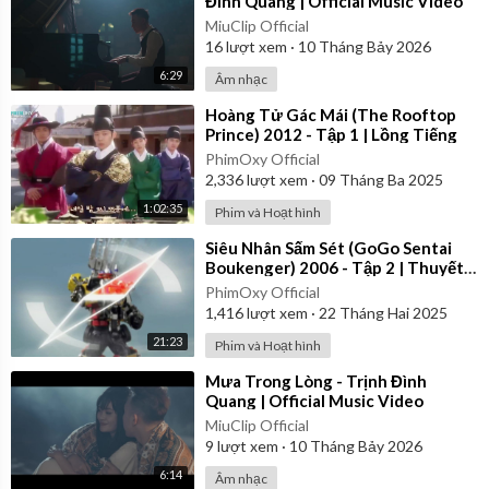
Đình Quang | Official Music Video
MiuClip Official
16
lượt xem
·
10 Tháng Bảy 2026
6:29
Âm nhạc
⁣Hoàng Tử Gác Mái (The Rooftop
Prince) 2012 - Tập 1 | Lồng Tiếng
PhimOxy Official
2,336
lượt xem
·
09 Tháng Ba 2025
1:02:35
Phim và Hoạt hình
⁣Siêu Nhân Sấm Sét (GoGo Sentai
Boukenger) 2006 - Tập 2 | Thuyết
Minh
PhimOxy Official
1,416
lượt xem
·
22 Tháng Hai 2025
21:23
Phim và Hoạt hình
⁣Mưa Trong Lòng - Trịnh Đình
Quang | Official Music Video
MiuClip Official
9
lượt xem
·
10 Tháng Bảy 2026
6:14
Âm nhạc