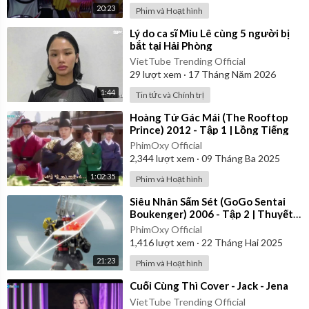
20:23
Phim và Hoạt hình
⁣Lý do ca sĩ Miu Lê cùng 5 người bị
bắt tại Hải Phòng
VietTube Trending Official
29
lượt xem
·
17 Tháng Năm 2026
1:44
Tin tức và Chính trị
⁣Hoàng Tử Gác Mái (The Rooftop
Prince) 2012 - Tập 1 | Lồng Tiếng
PhimOxy Official
2,344
lượt xem
·
09 Tháng Ba 2025
1:02:35
Phim và Hoạt hình
⁣Siêu Nhân Sấm Sét (GoGo Sentai
Boukenger) 2006 - Tập 2 | Thuyết
Minh
PhimOxy Official
1,416
lượt xem
·
22 Tháng Hai 2025
21:23
Phim và Hoạt hình
⁣Cuối Cùng Thì Cover - Jack - Jena
VietTube Trending Official