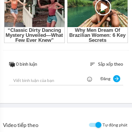
0 bình luận
Sắp xếp theo
sort
Đăng
Video tiếp theo
Tự động phát