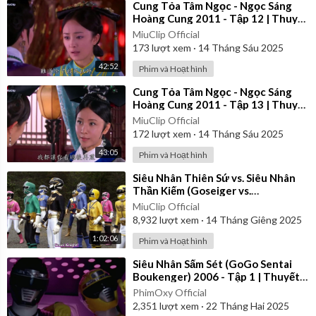
⁣Cung Tỏa Tâm Ngọc - Ngọc Sáng
Hoàng Cung 2011 - Tập 12 | Thuyết
Minh
MiuClip Official
173
lượt xem
·
14 Tháng Sáu 2025
42:52
Phim và Hoạt hình
⁣Cung Tỏa Tâm Ngọc - Ngọc Sáng
Hoàng Cung 2011 - Tập 13 | Thuyết
Minh
MiuClip Official
172
lượt xem
·
14 Tháng Sáu 2025
43:05
Phim và Hoạt hình
⁣Siêu Nhân Thiên Sứ vs. Siêu Nhân
Thần Kiếm (Goseiger vs.
Shinkenger) | Vietsub
MiuClip Official
8,932
lượt xem
·
14 Tháng Giêng 2025
1:02:06
Phim và Hoạt hình
⁣Siêu Nhân Sấm Sét (GoGo Sentai
Boukenger) 2006 - Tập 1 | Thuyết
Minh
PhimOxy Official
2,351
lượt xem
·
22 Tháng Hai 2025