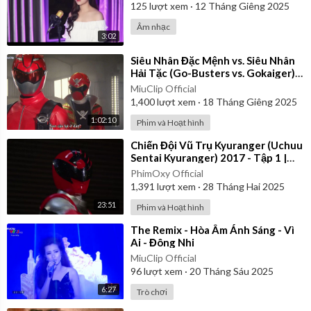
125
lượt xem
·
12 Tháng Giêng 2025
Âm nhạc
3:02
⁣Siêu Nhân Đặc Mệnh vs. Siêu Nhân
Hải Tặc (Go-Busters vs. Gokaiger) |
Vietsub
MiuClip Official
1,400
lượt xem
·
18 Tháng Giêng 2025
1:02:10
Phim và Hoạt hình
⁣Chiến Đội Vũ Trụ Kyuranger (Uchuu
Sentai Kyuranger) 2017 - Tập 1 |
Thuyết Minh
PhimOxy Official
1,391
lượt xem
·
28 Tháng Hai 2025
23:51
Phim và Hoạt hình
⁣The Remix - Hòa Âm Ánh Sáng - Vì
Ai - Đông Nhi
MiuClip Official
96
lượt xem
·
20 Tháng Sáu 2025
6:27
Trò chơi