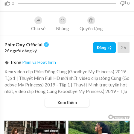
0
0
Chia sẻ
Nhúng
Quyên tặng
PhimOxy Official
26
Đăng ký
26 người đăng ký
Trong
Phim và Hoạt hình
Xem video clip Phim Đông Cung (Goodbye My Princess) 2019 -
Tập 1 | Thuyết Minh Full HD mới nhất, video clip Đông Cung (Go
odbye My Princess) 2019 - Tập 1 | Thuyết Minh trực tuyến hot
nhất, video clip Đông Cung (Goodbye My Princess) 2019 - Tập
1 | Thuyết Minh online hay nhất.
Xem thêm
▶ Xem danh sách phát Full tập tại đây:
https://viet.tube/watch/
gk3DWY....9YKVBiiYK/list/6xUG6