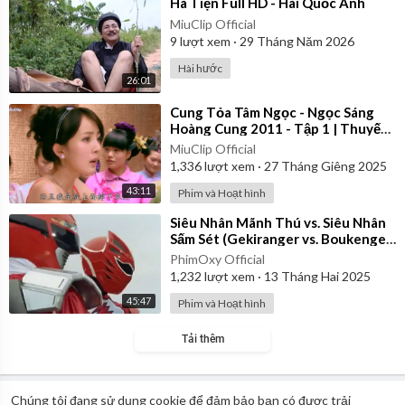
⁣Hà Tiện Full HD - Hài Quốc Anh
MiuClip Official
9
lượt xem
·
29 Tháng Năm 2026
Hài hước
26:01
⁣Cung Tỏa Tâm Ngọc - Ngọc Sáng
Hoàng Cung 2011 - Tập 1 | Thuyết
Minh
MiuClip Official
1,336
lượt xem
·
27 Tháng Giêng 2025
43:11
Phim và Hoạt hình
⁣Siêu Nhân Mãnh Thú vs. Siêu Nhân
Sấm Sét (Gekiranger vs. Boukenger)
2008 | Vietsub
PhimOxy Official
1,232
lượt xem
·
13 Tháng Hai 2025
45:47
Phim và Hoạt hình
Tải thêm
Chúng tôi đang sử dụng cookie để đảm bảo bạn có được trải