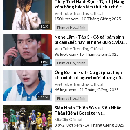
⁣Thay Trời Hành Đạo - Tập 1 | Hàng
xóm hống hách làm thịt chú chó của
cô gái | Review Phim
VietTube Trending Official
150
lượt xem
·
10 Tháng Giêng 2025
10:37
Phim và Hoạt hình
⁣Nghe Lầm - Tập 3 - Cô gái bẩm sinh
bị câm điếc nay lại nghe được, vừa
hay biết được bí mật động trời
VietTube Trending Official
96
lượt xem
·
15 Tháng Giêng 2025
11:51
Phim và Hoạt hình
⁣Ông Bố Tồi Full - Cô gái phát hiện
cha mình có người mới nhưng cô
không nói cho mẹ mình
VietTube Trending Official
66
lượt xem
·
21 Tháng Giêng 2025
1:46:56
Phim và Hoạt hình
⁣Siêu Nhân Thiên Sứ vs. Siêu Nhân
Thần Kiếm (Goseiger vs.
Shinkenger) | Vietsub
MiuClip Official
8,892
lượt xem
·
14 Tháng Giêng 2025