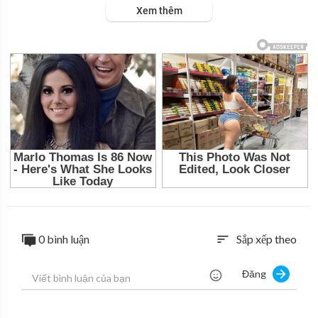
Xem thêm
ớc ở nhà cô lúc 1 giờ khuya.
0 bình luận
Sắp xếp theo
sort
Đăng