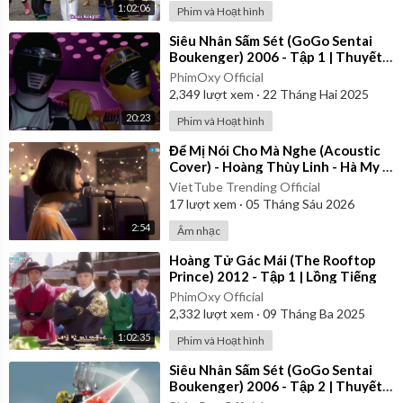
1:02:06
Phim và Hoạt hình
⁣Siêu Nhân Sấm Sét (GoGo Sentai
Boukenger) 2006 - Tập 1 | Thuyết
Minh
PhimOxy Official
2,349
lượt xem
·
22 Tháng Hai 2025
20:23
Phim và Hoạt hình
⁣Để Mị Nói Cho Mà Nghe (Acoustic
Cover) - Hoàng Thùy Linh - Hà My x
Đình Duy
VietTube Trending Official
17
lượt xem
·
05 Tháng Sáu 2026
2:54
Âm nhạc
⁣Hoàng Tử Gác Mái (The Rooftop
Prince) 2012 - Tập 1 | Lồng Tiếng
PhimOxy Official
2,332
lượt xem
·
09 Tháng Ba 2025
1:02:35
Phim và Hoạt hình
⁣Siêu Nhân Sấm Sét (GoGo Sentai
Boukenger) 2006 - Tập 2 | Thuyết
Minh