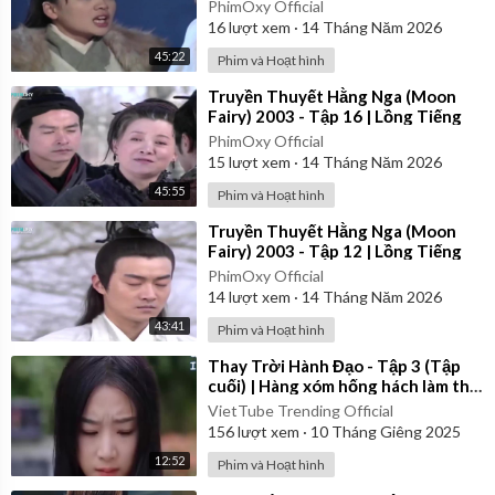
PhimOxy Official
16
lượt xem
·
14 Tháng Năm 2026
45:22
Phim và Hoạt hình
⁣Truyền Thuyết Hằng Nga (Moon
Fairy) 2003 - Tập 16 | Lồng Tiếng
PhimOxy Official
15
lượt xem
·
14 Tháng Năm 2026
45:55
Phim và Hoạt hình
⁣Truyền Thuyết Hằng Nga (Moon
Fairy) 2003 - Tập 12 | Lồng Tiếng
PhimOxy Official
14
lượt xem
·
14 Tháng Năm 2026
43:41
Phim và Hoạt hình
⁣Thay Trời Hành Đạo - Tập 3 (Tập
cuối) | Hàng xóm hống hách làm thịt
chú chó của cô gái | Review Phim
VietTube Trending Official
156
lượt xem
·
10 Tháng Giêng 2025
12:52
Phim và Hoạt hình