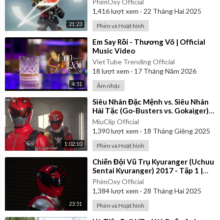
PhimOxy Official
1,416
lượt xem
·
22 Tháng Hai 2025
21:23
Phim và Hoạt hình
⁣Em Say Rồi - Thương Võ | Official
Music Video
VietTube Trending Official
18
lượt xem
·
17 Tháng Năm 2026
4:51
Âm nhạc
⁣Siêu Nhân Đặc Mệnh vs. Siêu Nhân
Hải Tặc (Go-Busters vs. Gokaiger) |
Vietsub
MiuClip Official
1,390
lượt xem
·
18 Tháng Giêng 2025
1:02:10
Phim và Hoạt hình
⁣Chiến Đội Vũ Trụ Kyuranger (Uchuu
Sentai Kyuranger) 2017 - Tập 1 |
Thuyết Minh
PhimOxy Official
1,384
lượt xem
·
28 Tháng Hai 2025
23:51
Phim và Hoạt hình